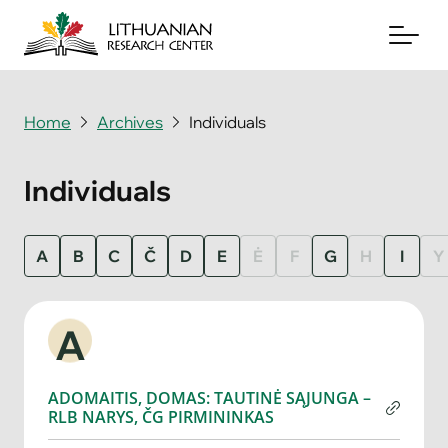
Home
Archives
Individuals
About
Individuals
Archives
Periodicals
A
B
C
Č
D
E
Ė
F
G
H
I
Y
Books
A
News & Events
Support Us
ADOMAITIS, DOMAS: TAUTINĖ SĄJUNGA –
RLB NARYS, ČG PIRMININKAS
Contact Us