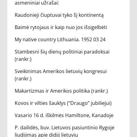
asmeniniai užrašai:
Raudonieji čiuptuvai tyko šį kontinentą
Baimė rytojaus ir kaip nuo jos išsigelbėti
My native country Lithuania. 1952 03 24
Stambesni šių dienų politiniai paradoksai
(rankr.)
Sveikinimas Amerikos lietuvių kongresui
(rankr.)
Makartizmas ir Amerikos politika (rankr.)
Kovos ir vilties šauklys (“Draugo” jubiliejui)
Vasario 16 d. iškilmės Hamiltone, Kanadoje
P. dailidės, buv. Lietuvos pasiuntinio Rygoje
liudijimas apie didįjį lietuvių