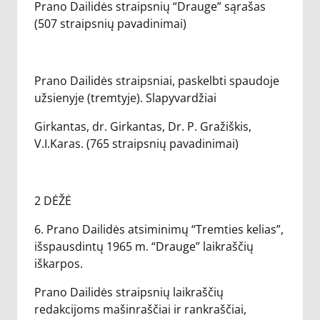
Prano Dailidės straipsnių “Drauge” sąrašas
(507 straipsnių pavadinimai)
Prano Dailidės straipsniai, paskelbti spaudoje
užsienyje (tremtyje). Slapyvardžiai
Girkantas, dr. Girkantas, Dr. P. Gražiškis,
V.I.Karas. (765 straipsnių pavadinimai)
2 DĖŽĖ
6. Prano Dailidės atsiminimų “Tremties kelias”,
išspausdintų 1965 m. “Drauge” laikraščių
iškarpos.
Prano Dailidės straipsnių laikraščių
redakcijoms mašinraščiai ir rankraščiai,