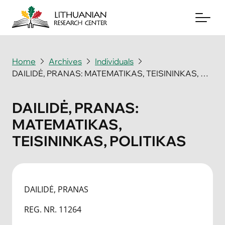
Home
Archives
Individuals
DAILIDĖ, PRANAS: MATEMATIKAS, TEISININKAS, POLITIKAS
About
Archives
DAILIDĖ, PRANAS:
MATEMATIKAS,
Periodicals
TEISININKAS, POLITIKAS
Books
News & Events
DAILIDĖ, PRANAS
Support Us
REG. NR. 11264
Contact Us