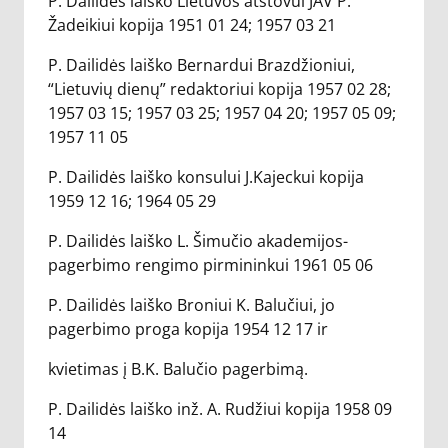
P. Dailidės laiško Lietuvos atstovui JAV P.
Žadeikiui kopija 1951 01 24; 1957 03 21
P. Dailidės laiško Bernardui Brazdžioniui,
“Lietuvių dienų” redaktoriui kopija 1957 02 28;
1957 03 15; 1957 03 25; 1957 04 20; 1957 05 09;
1957 11 05
P. Dailidės laiško konsului J.Kajeckui kopija
1959 12 16; 1964 05 29
P. Dailidės laiško L. Šimučio akademijos-
pagerbimo rengimo pirmininkui 1961 05 06
P. Dailidės laiško Broniui K. Balučiui, jo
pagerbimo proga kopija 1954 12 17 ir
kvietimas į B.K. Balučio pagerbimą.
P. Dailidės laiško inž. A. Rudžiui kopija 1958 09
14