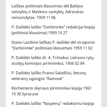
Laiškas politiniais klausimais dėl Baltijos
valstybių ir Maskvos santykių. Adresatas
nenurodytas. 1959 11 06
P. Dailidės laiško “Darbininko” redakcijai kopija
(politiniai klausimai) 1959 10 27
Stasio Lazdinio laiškas P. dailidei dėl straipsnio
“Darbininke” politiniais klasuimais 1959 11 02
P. Dailidės laiško dr. A. Trimakui, Lietuvos rytų
studijų komisijos pirmininkui, 1956 02 04
P. Dailidės laiško Pranui Saladžiui, lietuvių
veteranų sąjungos “Ramovė”
Rochesterio skyriaus pirmininkui kopija 1961
10 30 Syracuse
P. Dailidės laiško “Naujienų” redaktoriui kopija