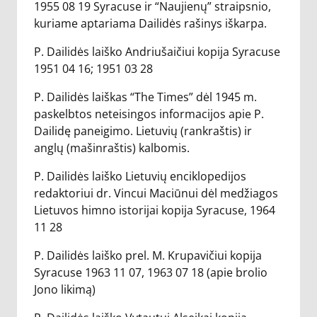
1955 08 19 Syracuse ir “Naujienų” straipsnio,
kuriame aptariama Dailidės rašinys iškarpa.
P. Dailidės laiško Andriušaičiui kopija Syracuse
1951 04 16; 1951 03 28
P. Dailidės laiškas “The Times” dėl 1945 m.
paskelbtos neteisingos informacijos apie P.
Dailidę paneigimo. Lietuvių (rankraštis) ir
anglų (mašinraštis) kalbomis.
P. Dailidės laiško Lietuvių enciklopedijos
redaktoriui dr. Vincui Maciūnui dėl medžiagos
Lietuvos himno istorijai kopija Syracuse, 1964
11 28
P. Dailidės laiško prel. M. Krupavičiui kopija
Syracuse 1963 11 07, 1963 07 18 (apie brolio
Jono likimą)