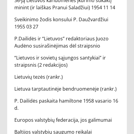
36-ją Lietuvos kariuomenės įkūrimo sukaktį
minint (ir laiškas Pranui Saladžiui) 1954 11 14
Sveikinimo žodis konsului P. Daužvardžiui
1955 03 27
P.Dailidės ir “Lietuvos” redaktoriaus Juozo
Audėno susirašinėjimas dėl straipsnio
“Lietuvos ir sovietų sąjungos santykiai” ir
straipsnis (2 redakcijos)
Lietuvių tezės (rankr.)
Lietuva tarptautinėje bendruomenėje (rankr.)
P. Dailidės paskaita hamiltone 1958 vasario 16
d.
Europos valstybių federacija, jos galimumai
Baltijos valstybių saugumo reikalai