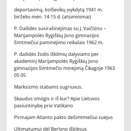
deportavimą, bolševikų įvykdytą 1941 m.
birželio mėn. 14-15 d. (atsiminimai)
P. Dailidės susirašinėjimas su J. Vaičiūnu –
Marijampolės Rygiškių Jono gimnazijos
šimtmečiui paminėjimo reikalais 1962 m.
P. dailidės žodis iškilmių dalyviams per
akademinį Marijampolės Rygiškių Jono
gimnazijos šimtmečio minėjimą Čikagoje 1963
05 05
Marksizmo stabams sugriuvus.
Skaudus smūgis ir iš kur? Apie Lietuvos
pasiuntinybę prie Vatikano
Pirmajam Atlanto pakto dešimtmečiui suėjus
Ultimatumui dėl Berlyno išblėsus