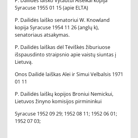
P. Dailidės laiško Vytautui Alseikai kopija
Syracuse 1955 01 15 (apie ELTA)
P. Dailidės laiško senatoriui W. Knowland
kopija Syracuse 1954 11 26 (anglų k),
senatoriaus atsakymas.
P. Dailidės laiškas dėl Tėviškės žiburiuose
išspausdinto straipsnio apie vaistų siuntas į
Lietuvą.
Onos Dailidė laiškas Alei ir Simui Velbalsis 1971
01 11
P. Dailidės laiškų kopijos Broniui Nemickui,
Lietuvos žinyno komisijos pirmininkui
Syracuse 1952 09 29; 1952 08 11; 1952 06 01;
1952 07 03;