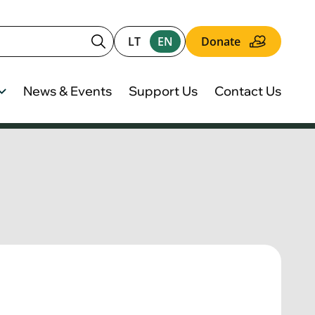
LT
EN
Donate
News & Events
Support Us
Contact Us