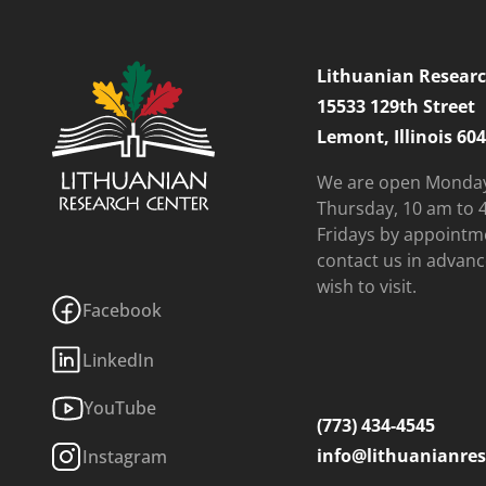
Lithuanian Researc
15533 129th Street
Lemont, Illinois 60
We are open Monda
Thursday, 10 am to 
Fridays by appointm
contact us in advanc
wish to visit.
Facebook
LinkedIn
YouTube
(773) 434-4545
info@lithuanianres
Instagram