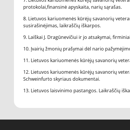
7. Lietuvos kariuomenės kūrėjų savanorių vetera
protokolai,finansinė apyskaita, narių sąrašas.
8. Lietuvos kariuomenės kūrėjų savanorių veteran
susirašinėjimas, laikraščių iškarpos.
9. Laiškai J. Dragūnevičiui ir jo atsakymai, firminia
10. Įvairių žmonių prašymai dėl nario pažymėjimo 
11. Lietuvos kariuomenės kūrėjų savanorių vete
12. Lietuvos kariuomenės kūrėjų savanorių veter
Schweinfurto skyriaus dokumentai.
13. Lietuvos laisvinimo pastangos. Laikraščių iš