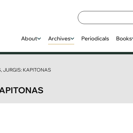
About
Archives
Periodicals
Books
, JURGIS: KAPITONAS
KAPITONAS