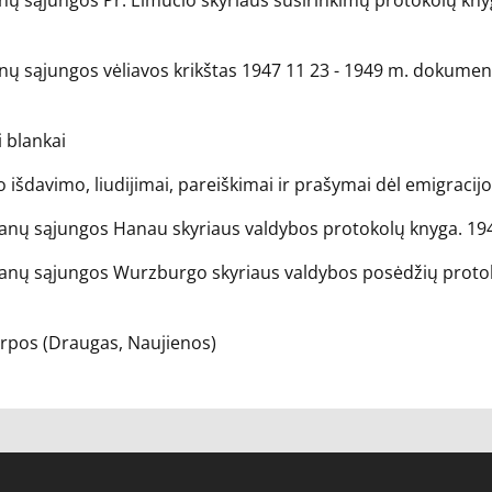
nų sąjungos Pr. Eimučio skyriaus susirinkimų protokolų kny
ų sąjungos vėliavos krikštas 1947 11 23 - 1949 m. dokument
i blankai
išdavimo, liudijimai, pareiškimai ir prašymai dėl emigracijos
ranų sąjungos Hanau skyriaus valdybos protokolų knyga. 194
anų sąjungos Wurzburgo skyriaus valdybos posėdžių protoko
karpos (Draugas, Naujienos)