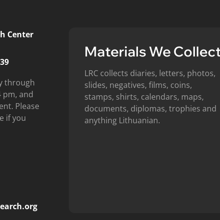
h Center
Materials We Collec
439
LRC collects diaries, letters, photos,
y through
slides, negatives, films, coins,
4 pm, and
stamps, shirts, calendars, maps,
ent. Please
documents, diplomas, trophies and
e if you
anything Lithuanian.
earch.org