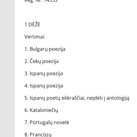
Reg. Nr. 14355
1 DĖŽĖ
Vertimai:
1. Bulgarų poezija
2. Čekų poezija
3. Ispanų poezija
4. Ispanų poezija
5. Ispanų poetų eilėraščiai, neįdėti į antologiją
6. Kataloniečių
7. Portugalų novelė
8. Prancūzų