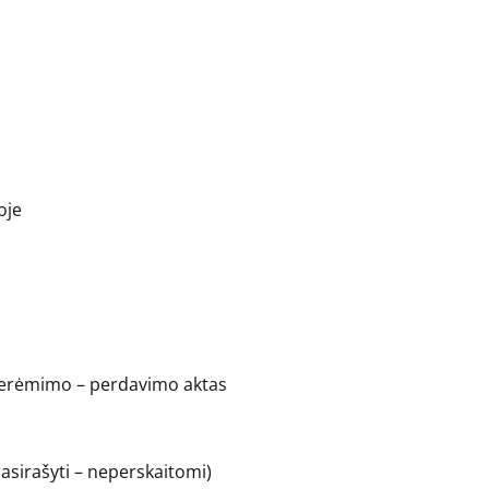
oje
 perėmimo – perdavimo aktas
epasirašyti – neperskaitomi)