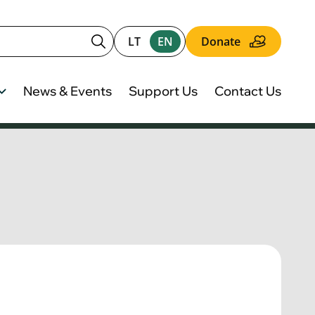
LT
EN
Donate
News & Events
Support Us
Contact Us