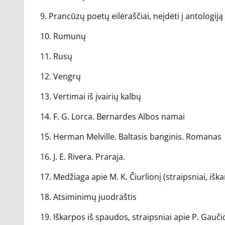
9. Prancūzų poetų eilėraščiai, neįdėti į antologiją
10. Rumunų
11. Rusų
12. Vengrų
13. Vertimai iš įvairių kalbų
14. F. G. Lorca. Bernardes Albos namai
15. Herman Melville. Baltasis banginis. Romanas
16. J. E. Rivera. Praraja.
17. Medžiaga apie M. K. Čiurlionį (straipsniai, išk
18. Atsiminimų juodraštis
19. Iškarpos iš spaudos, straipsniai apie P. Gauč