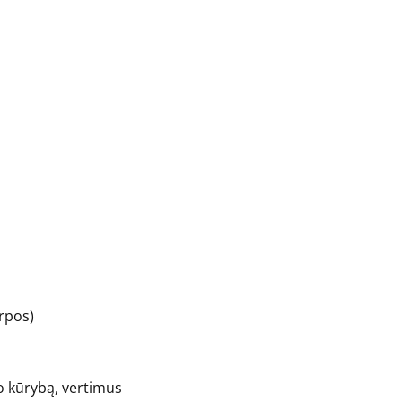
arpos)
io kūrybą, vertimus