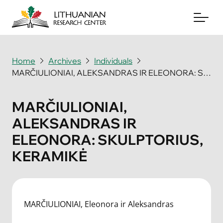
Home
Archives
Individuals
MARČIULIONIAI, ALEKSANDRAS IR ELEONORA: SKULPTORIUS, KERAMIKĖ
About
Archives
MARČIULIONIAI,
ALEKSANDRAS IR
Periodicals
ELEONORA: SKULPTORIUS,
Books
KERAMIKĖ
News & Events
Support Us
MARČIULIONIAI, Eleonora ir Aleksandras
Contact Us