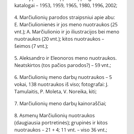
katalogai – 1953, 1959, 1965, 1980, 1996, 2002;
4. Marčiulionių parodos straipsniui apie abu:
E. Marčiulionienės ir jos meno nuotraukos (25
vnt.); A. Marčiulionio ir jo iliustracijos bei meno
nuotraukos (20 vnt.); kitos nuotraukos –
šeimos (7 vnt.);
5. Aleksandro ir Eleonoros meno nuotraukos.
Neatskirtos (tos pačios parodos?) – 59 vnt.;
6. Marčiulionių meno darbų nuotraukos – 5
vokai, 138 nuotraukos iš viso; fotografai: J.
Tamulaitis, P. Moleta, V. Noreika, kiti;
7. Marčiulionių meno darbų kainoraščiai;
8. Asmenų Marčiulionių nuotraukos
(daugiausia portretinės); grupinės ir kitos
nuotraukos – 21 + 4; 11 vnt. – viso 36 vnt.;