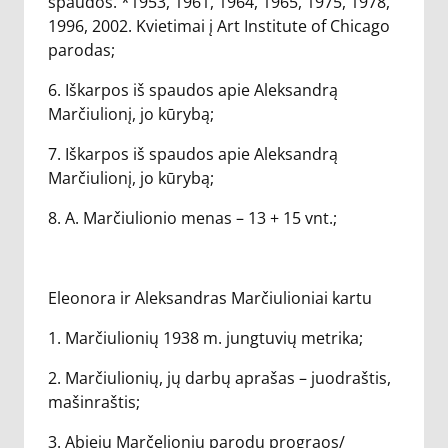
spaudos. *1953, 1961, 1964, 1965, 1975, 1978,
1996, 2002. Kvietimai į Art Institute of Chicago
parodas;
6. Iškarpos iš spaudos apie Aleksandrą
Marčiulionį, jo kūrybą;
7. Iškarpos iš spaudos apie Aleksandrą
Marčiulionį, jo kūrybą;
8. A. Marčiulionio menas – 13 + 15 vnt.;
Eleonora ir Aleksandras Marčiulioniai kartu
1. Marčiulionių 1938 m. jungtuvių metrika;
2. Marčiulionių, jų darbų aprašas – juodraštis,
mašinraštis;
3. Abiejų Marčelionių parodų prograos/