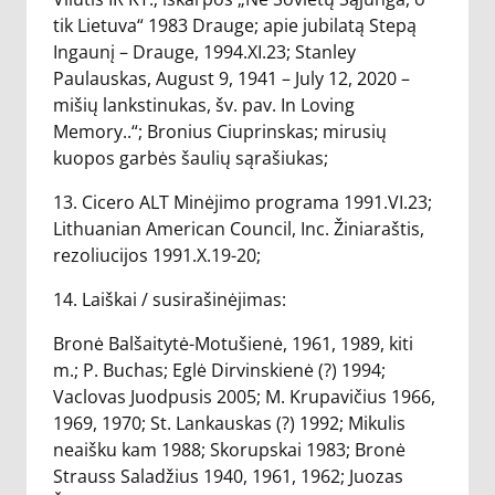
tik Lietuva“ 1983 Drauge; apie jubilatą Stepą
Ingaunį – Drauge, 1994.XI.23; Stanley
Paulauskas, August 9, 1941 – July 12, 2020 –
mišių lankstinukas, šv. pav. In Loving
Memory..“; Bronius Ciuprinskas; mirusių
kuopos garbės šaulių sąrašiukas;
13. Cicero ALT Minėjimo programa 1991.VI.23;
Lithuanian American Council, Inc. Žiniaraštis,
rezoliucijos 1991.X.19-20;
14. Laiškai / susirašinėjimas:
Bronė Balšaitytė-Motušienė, 1961, 1989, kiti
m.; P. Buchas; Eglė Dirvinskienė (?) 1994;
Vaclovas Juodpusis 2005; M. Krupavičius 1966,
1969, 1970; St. Lankauskas (?) 1992; Mikulis
neaišku kam 1988; Skorupskai 1983; Bronė
Strauss Saladžius 1940, 1961, 1962; Juozas