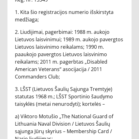
1. Kita šio registracijos numerio išskirstyta
medžiaga;
2. Liudijimai, pagerbimai: 1988 m. aukojo
Lietuvos laisvinimui; 1989 m. aukojo pavergtos
Lietuvos laisvinimo reikalams; 1990 m.
paaukojo pavergtos Lietuvos laisvinimo
reikalams; 2011 m. pagerbtas „Disabled
American Veterans“ asocijacija / 2011
Commanders Club;
3. LŠST (Lietuvos Šaulių Sąjunga Tremtyje)
statutas 1968 m.; LŠST Sportinio šaudymo
taisyklės (metai nenurodyti); kortelės –
a) Viktoro Motušio „The National Guard of
Lithuania Naval Division / Lietuvos Šaulių
sąjunga Jūrų skyrius – Membership Card /
Nario liudijimas;