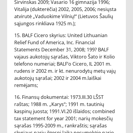
Širvinskas 2009; Vasario 16 gimnazija 1996;
Vitalija (dukterėčia) 2002, 2005, 2006; nesiųsta
atvirutė „Vaduokime Vilnių!“ (Lietuvos Šaulių
sąjungos rinkliava 1925 m.);
15. BALF Cicero skyrius: United Lithuanian
Relief Fund of America, Inc. Financial
Statements December 31, 2008; 199? BALF
vajaus aukotojų sąrašas, Viktoro Šato ir Kolio
telefono numeriai; BALF‘o Cicero, IL 2001 m.
rudens ir 2002 m. ir kt. nenurodytų metų vajų
aukotojų sąrašai; 2002 ir 2004 m.laiškai
remėjams;
16. Finansų dokumentai: 1973.III.30 LŠST
raštas; 1988 m. „Karys“; 1991 m. tautinių
kaspinų juosta; 1991.VI.20 išlaidos; combined
tax statement for year 2001; narių mokesčių
sąrašas 1995-2009 m., rankraštis; sąrašas
skyriaus narių ilgesnį laiką nesumokėję nario