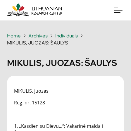
Home
Archives
Individuals
MIKULIS, JUOZAS: ŠAULYS
About
Archives
MIKULIS, JUOZAS: ŠAULYS
Periodicals
Books
MIKULIS, Juozas
News & Events
Reg. nr. 15128
Support Us
1. „Kasdien su Dievu...“; Vakarinė malda į
Contact Us