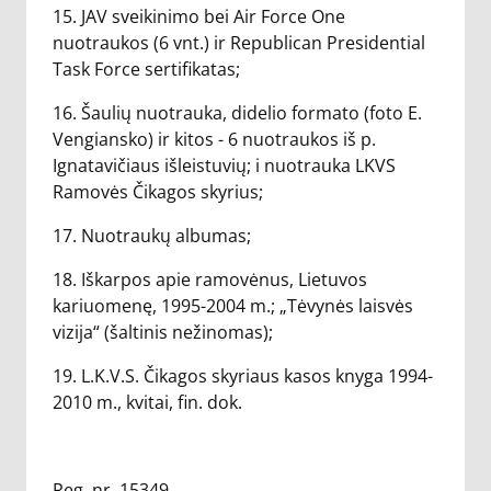
15. JAV sveikinimo bei Air Force One
nuotraukos (6 vnt.) ir Republican Presidential
Task Force sertifikatas;
16. Šaulių nuotrauka, didelio formato (foto E.
Vengiansko) ir kitos - 6 nuotraukos iš p.
Ignatavičiaus išleistuvių; i nuotrauka LKVS
Ramovės Čikagos skyrius;
17. Nuotraukų albumas;
18. Iškarpos apie ramovėnus, Lietuvos
kariuomenę, 1995-2004 m.; „Tėvynės laisvės
vizija“ (šaltinis nežinomas);
19. L.K.V.S. Čikagos skyriaus kasos knyga 1994-
2010 m., kvitai, fin. dok.
Reg. nr. 15349