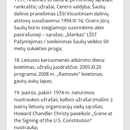
rankraštis; užrašai, Centro valdyba; Šaulių
dalinio pranešimas LŠSI Visuotiniam dalinių
atstovų suvažiavimui 1994.IV.16; Cicero Jūrų
šaulių būrio steigiamojo susirinkimo akte
pasirašusieji – sąrašas; „blankas“ LŠST
Pažymėjimas / sveikinimas šaulių veiklos 50
metų sukakties proga;
18. Lietuvos kariuomenės atkūrimo diena:
kvietimas, užrašų juodraščiai; 2005.XI.20
programa; 2008 m. „Ramovės“ kvietimas;
gautų aukų lapas;
19. Įvairūs, pabiri: 1974 m. neturimos
nuotraukos užrašas; kalbos užrašai (mašinr.);
įvairių lietuvių organizacijų vadų sąrašas;
Howard Chandler Christy paveikslo „Scene at
the Signing of the U.S. Constitution“
nuotrauka;