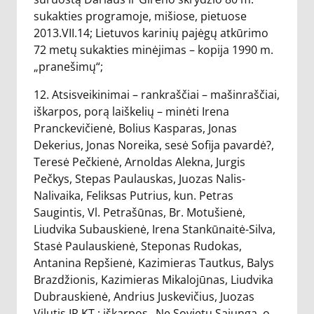
sukakties programoje, mišiose, pietuose
2013.VII.14; Lietuvos karinių pajėgų atkūrimo
72 metų sukakties minėjimas – kopija 1990 m.
„pranešimų“;
12. Atsisveikinimai – rankraščiai – mašinraščiai,
iškarpos, porą laiškelių – minėti Irena
Pranckevičienė, Bolius Kasparas, Jonas
Dekerius, Jonas Noreika, sesė Sofija pavardė?,
Teresė Pečkienė, Arnoldas Alekna, Jurgis
Pečkys, Stepas Paulauskas, Juozas Nalis-
Nalivaika, Feliksas Putrius, kun. Petras
Saugintis, Vl. Petrašūnas, Br. Motušienė,
Liudvika Subauskienė, Irena Stankūnaitė-Silva,
Stasė Paulauskienė, Steponas Rudokas,
Antanina Repšienė, Kazimieras Tautkus, Balys
Brazdžionis, Kazimieras Mikalojūnas, Liudvika
Dubrauskienė, Andrius Juskevičius, Juozas
Vilutis IR KT.; iškarpos „Ne Sovietų Sąjunga, o