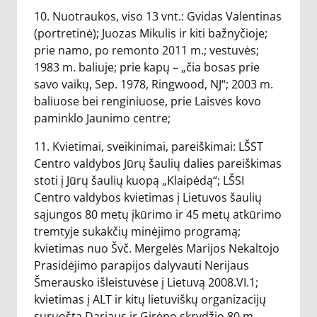
10. Nuotraukos, viso 13 vnt.: Gvidas Valentinas
(portretinė); Juozas Mikulis ir kiti bažnyčioje;
prie namo, po remonto 2011 m.; vestuvės;
1983 m. baliuje; prie kapų – „čia bosas prie
savo vaikų, Sep. 1978, Ringwood, NJ“; 2003 m.
baliuose bei renginiuose, prie Laisvės kovo
paminklo Jaunimo centre;
11. Kvietimai, sveikinimai, pareiškimai: LŠST
Centro valdybos Jūrų šaulių dalies pareiškimas
stoti į Jūrų šaulių kuopą „Klaipėdą“; LŠSI
Centro valdybos kvietimas į Lietuvos šaulių
sąjungos 80 metų įkūrimo ir 45 metų atkūrimo
tremtyje sukakčių minėjimo programą;
kvietimas nuo Švč. Mergelės Marijos Nekaltojo
Prasidėjimo parapijos dalyvauti Nerijaus
Šmerausko išleistuvėse į Lietuvą 2008.VI.1;
kvietimas į ALT ir kitų lietuviškų organizacijų
suruoštą Dariaus ir Girėno skrydžio 80 m.