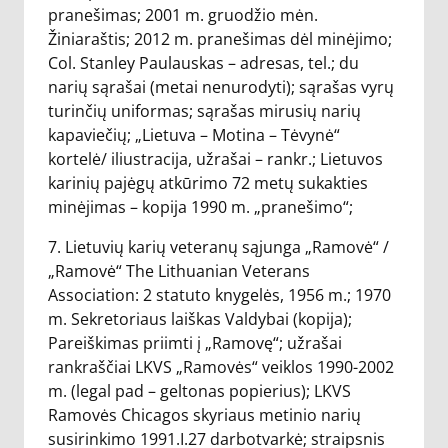
pranešimas; 2001 m. gruodžio mėn.
Žiniaraštis; 2012 m. pranešimas dėl minėjimo;
Col. Stanley Paulauskas – adresas, tel.; du
narių sąrašai (metai nenurodyti); sąrašas vyrų
turinčių uniformas; sąrašas mirusių narių
kapaviečių; „Lietuva – Motina – Tėvynė“
kortelė/ iliustracija, užrašai – rankr.; Lietuvos
karinių pajėgų atkūrimo 72 metų sukakties
minėjimas – kopija 1990 m. „pranešimo“;
7. Lietuvių karių veteranų sąjunga „Ramovė“ /
„Ramovė“ The Lithuanian Veterans
Association: 2 statuto knygelės, 1956 m.; 1970
m. Sekretoriaus laiškas Valdybai (kopija);
Pareiškimas priimti į „Ramovę“; užrašai
rankraščiai LKVS „Ramovės“ veiklos 1990-2002
m. (legal pad – geltonas popierius); LKVS
Ramovės Chicagos skyriaus metinio narių
susirinkimo 1991.I.27 darbotvarkė; straipsnis