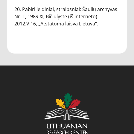
20. Pabiri leidiniai, straipsniai: Šaulių archyvas
Nr. 1, 1989.XI; Bičiulystė (iš interneto)
2012.V.16; „Atstatoma laisva Lietuva“.