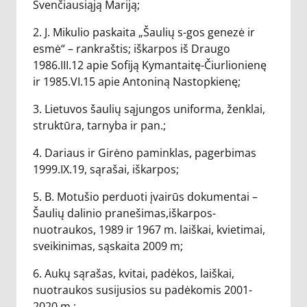
Švenčiausiąją Mariją;
2. J. Mikulio paskaita „Šaulių s-gos genezė ir
esmė“ – rankraštis; iškarpos iš Draugo
1986.III.12 apie Sofiją Kymantaitę-Čiurlionienę
ir 1985.VI.15 apie Antoniną Nastopkienę;
3. Lietuvos šaulių sąjungos uniforma, ženklai,
struktūra, tarnyba ir pan.;
4. Dariaus ir Girėno paminklas, pagerbimas
1999.IX.19, sąrašai, iškarpos;
5. B. Motušio perduoti įvairūs dokumentai –
Šaulių dalinio pranešimas,iškarpos-
nuotraukos, 1989 ir 1967 m. laiškai, kvietimai,
sveikinimas, sąskaita 2009 m;
6. Aukų sąrašas, kvitai, padėkos, laiškai,
nuotraukos susijusios su padėkomis 2001-
2020 m.;