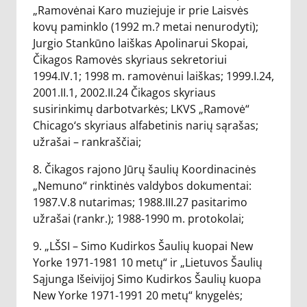
„Ramovėnai Karo muziejuje ir prie Laisvės
kovų paminklo (1992 m.? metai nenurodyti);
Jurgio Stankūno laiškas Apolinarui Skopai,
Čikagos Ramovės skyriaus sekretoriui
1994.IV.1; 1998 m. ramovėnui laiškas; 1999.I.24,
2001.II.1, 2002.II.24 Čikagos skyriaus
susirinkimų darbotvarkės; LKVS „Ramovė“
Chicago‘s skyriaus alfabetinis narių sąrašas;
užrašai – rankraščiai;
8. Čikagos rajono Jūrų šaulių Koordinacinės
„Nemuno“ rinktinės valdybos dokumentai:
1987.V.8 nutarimas; 1988.III.27 pasitarimo
užrašai (rankr.); 1988-1990 m. protokolai;
9. „LŠSI – Simo Kudirkos Šaulių kuopai New
Yorke 1971-1981 10 metų“ ir „Lietuvos Šaulių
Sąjunga Išeivijoj Simo Kudirkos Šaulių kuopa
New Yorke 1971-1991 20 metų“ knygelės;