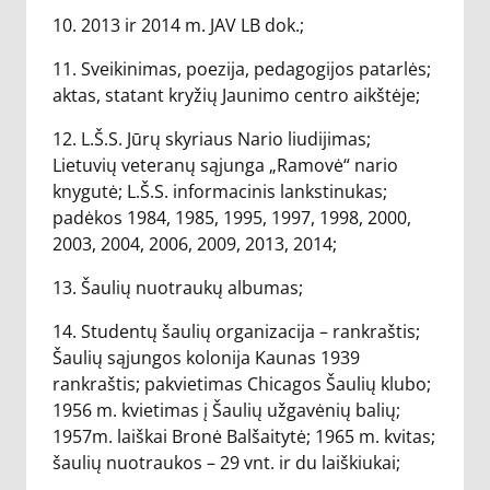
10. 2013 ir 2014 m. JAV LB dok.;
11. Sveikinimas, poezija, pedagogijos patarlės;
aktas, statant kryžių Jaunimo centro aikštėje;
12. L.Š.S. Jūrų skyriaus Nario liudijimas;
Lietuvių veteranų sąjunga „Ramovė“ nario
knygutė; L.Š.S. informacinis lankstinukas;
padėkos 1984, 1985, 1995, 1997, 1998, 2000,
2003, 2004, 2006, 2009, 2013, 2014;
13. Šaulių nuotraukų albumas;
14. Studentų šaulių organizacija – rankraštis;
Šaulių sąjungos kolonija Kaunas 1939
rankraštis; pakvietimas Chicagos Šaulių klubo;
1956 m. kvietimas į Šaulių užgavėnių balių;
1957m. laiškai Bronė Balšaitytė; 1965 m. kvitas;
šaulių nuotraukos – 29 vnt. ir du laiškiukai;