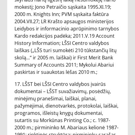
mokestį; Jono Petraičio sąskaita 1995.XI.19;
2000 m. Knights Inn; PVM sąskaita faktūra
2004.VII.27; LR Krašto apsaugos ministerijos
Leidybos ir informacinio aprūpinimo tarnybos
Kardo redakcijos padėka; 2011.V.19 Account
History Information; LŠSI Centro valdybos
laiškas („LŠS turi sumokėti 210 tūkstančių litų
skolą...“ ir 2005 m. laiškai) ir First Merit Bank
Summary of Accounts 2011; Mykolui Abariui
paskirtas ir suaukotas lėšas 2010 m.;
17. LŠST bei LŠSI Centro valdybos įvairūs
dokumentai – LŠST suvažiavimų, posėdžių,
minėjimų pranešimai, laiškai, planai,
pažymėjimai, dienotvarkės, protokolai, laiškai,
programos, išleistų knygų dokumentai,
sutartis su Morkūnas Printing Co.; c. 1987-
2000 m.; pirmininko M. Abariaus kelionė 1987-
1991; rinktinės struktūra; pirmininkų sąrašas,