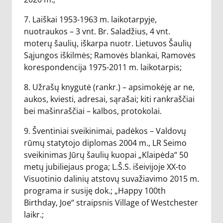
7. Laiškai 1953-1963 m. laikotarpyje,
nuotraukos – 3 vnt. Br. Saladžius, 4 vnt.
moterų šaulių, iškarpa nuotr. Lietuvos Šaulių
Sąjungos iškilmės; Ramovės blankai, Ramovės
korespondencija 1975-2011 m. laikotarpis;
8. Užrašų knygutė (rankr.) – apsimokėję ar ne,
aukos, kviesti, adresai, sąrašai; kiti rankraščiai
bei mašinraščiai – kalbos, protokolai.
9. Šventiniai sveikinimai, padėkos – Valdovų
rūmų statytojo diplomas 2004 m., LR Seimo
sveikinimas Jūrų šaulių kuopai „Klaipėda“ 50
metų jubiliejaus proga; L.Š.S. išeivijoje XX-to
Visuotinio dalinių atstovų suvažiavimo 2015 m.
programa ir susiję dok.; „Happy 100th
Birthday, Joe“ straipsnis Village of Westchester
laikr.;