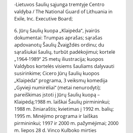
-Lietuvos šaulių sąjunga tremtyje Centro
valdyba / The National Guard of Lithuania in
Exile, Inc. Executive Board;
6. Jūrų šaulių kuopa „Klaipėda“, įvairūs
dokumentai: Trumpas aprašas; sąrašas
apdovanotų Šaulių Žvaigždės ordinu; du
sąrašiukai šaulių, turbūt padėkojimui; kortelė
„1964-1989“ 25 metų iliustracija; kuopos
Valdybos kortelės visiems šauliams dalyvauti
susirinkime; Cicero Jūrų šaulių kuopos
„Klaipėda“ programa, 3 veiksmų komedija
„Gyvieji numirėliai“ (metai nenurodyti);
pareiškimas įstoti į Jūrų šaulių kuopą –
Klaipėdą;1988 m. laiškai Šaulių pirmininkui;
1988 m. žiniaraštis; kvietimas į 1992 m. balių;
1995 m. Minėjimo programa ir laiškas
pirmininkui; 1997 ir 2000 m. pažymėjimai; 2000
m. liepos 28 d. Vinco Kulboko mirties