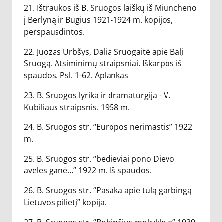
21. Ištraukos iš B. Sruogos laiškų iš Miuncheno
į Berlyną ir Bugius 1921-1924 m. kopijos,
perspausdintos.
22. Juozas Urbšys, Dalia Sruogaitė apie Balį
Sruogą. Atsiminimų straipsniai. Iškarpos iš
spaudos. Psl. 1-62. Aplankas
23. B. Sruogos lyrika ir dramaturgija - V.
Kubiliaus straipsnis. 1958 m.
24. B. Sruogos str. “Europos nerimastis” 1922
m.
25. B. Sruogos str. “bedieviai pono Dievo
aveles ganė…” 1922 m. Iš spaudos.
26. B. Sruogos str. “Pasaka apie tūlą garbingą
Lietuvos pilietį” kopija.