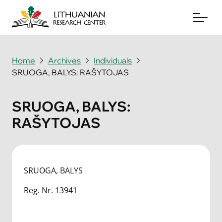
Home
Archives
Individuals
SRUOGA, BALYS: RAŠYTOJAS
About
Archives
SRUOGA, BALYS:
RAŠYTOJAS
Periodicals
Books
News & Events
SRUOGA, BALYS
Reg. Nr. 13941
Support Us
Contact Us