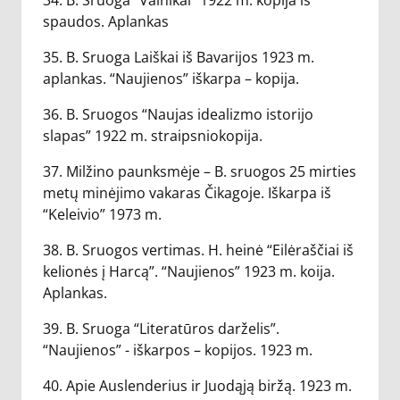
34. B. Sruoga “Vainikai” 1922 m. kopija iš
spaudos. Aplankas
35. B. Sruoga Laiškai iš Bavarijos 1923 m.
aplankas. “Naujienos” iškarpa – kopija.
36. B. Sruogos “Naujas idealizmo istorijo
slapas” 1922 m. straipsniokopija.
37. Milžino paunksmėje – B. sruogos 25 mirties
metų minėjimo vakaras Čikagoje. Iškarpa iš
“Keleivio” 1973 m.
38. B. Sruogos vertimas. H. heinė “Eilėraščiai iš
kelionės į Harcą”. “Naujienos” 1923 m. koija.
Aplankas.
39. B. Sruoga “Literatūros darželis”.
“Naujienos” - iškarpos – kopijos. 1923 m.
40. Apie Auslenderius ir Juodąją biržą. 1923 m.