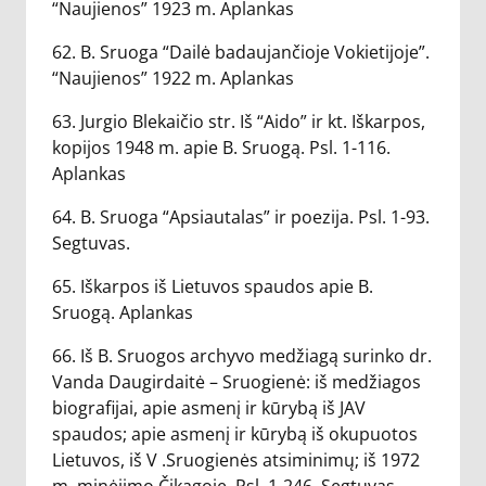
“Naujienos” 1923 m. Aplankas
62. B. Sruoga “Dailė badaujančioje Vokietijoje”.
“Naujienos” 1922 m. Aplankas
63. Jurgio Blekaičio str. Iš “Aido” ir kt. Iškarpos,
kopijos 1948 m. apie B. Sruogą. Psl. 1-116.
Aplankas
64. B. Sruoga “Apsiautalas” ir poezija. Psl. 1-93.
Segtuvas.
65. Iškarpos iš Lietuvos spaudos apie B.
Sruogą. Aplankas
66. Iš B. Sruogos archyvo medžiagą surinko dr.
Vanda Daugirdaitė – Sruogienė: iš medžiagos
biografijai, apie asmenį ir kūrybą iš JAV
spaudos; apie asmenį ir kūrybą iš okupuotos
Lietuvos, iš V .Sruogienės atsiminimų; iš 1972