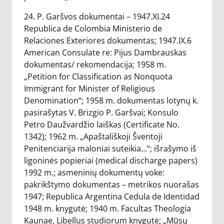
24. P. Garšvos dokumentai – 1947.XI.24
Republica de Colombia Ministerio de
Relaciones Exteriores dokumentas; 1947.IX.6
American Consulate re: Pijus Dambrauskas
dokumentas/ rekomendacija; 1958 m.
„Petition for Classification as Nonquota
Immigrant for Minister of Religious
Denomination“; 1958 m. dokumentas lotynų k.
pasirašytas V. Brizgio P. Garšvai; Konsulo
Petro Daužvardžio laiškas (Certificate No.
1342); 1962 m. „Apaštališkoji Šventoji
Penitenciarija maloniai suteikia...“; išrašymo iš
ligoninės popieriai (medical discharge papers)
1992 m.; asmeninių dokumentų voke:
pakrikštymo dokumentas – metrikos nuorašas
1947; Republica Argentina Cedula de Identidad
1948 m. knygutė; 1940 m. Facultas Theologia
Kaunae, Libellus studiorum knygutė; „Mūsų