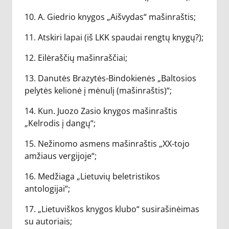
10. A. Giedrio knygos „Aišvydas“ mašinraštis;
11. Atskiri lapai (iš LKK spaudai rengtų knygų?);
12. Eilėraščių mašinraščiai;
13. Danutės Brazytės-Bindokienės „Baltosios
pelytės kelionė į mėnulį (mašinraštis)“;
14. Kun. Juozo Zasio knygos mašinraštis
„Kelrodis į dangų“;
15. Nežinomo asmens mašinraštis „XX-tojo
amžiaus vergijoje“;
16. Medžiaga „Lietuvių beletristikos
antologijai“;
17. „Lietuviškos knygos klubo“ susirašinėimas
su autoriais;