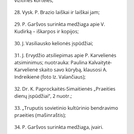
vizitinės kortelės;
28. Vysk. P. Brazio laiškai ir laiškai jam;
29. P. Garšvos surinkta medžiaga apie V.
Kudirką – iškarpos ir kopijos;
30. J. Vasiliausko kelionės įspūdžiai;
31. J. Ervydžio atsiliepimas apie P. Karvelienės
atsiminimus; nuotrauka: Paulina Kalvaitytė-
Karvelienė skaito savo kūrybą, klausosi A.
Indreikienė (foto Iz. Valančiaus);
32. Dr. K. Paprockaitės-Simaitienės „Praeities
dienų įspūdžiai“, 2 nuotr.;
33. „Truputis sovietinio kultūrinio bendravimo
praeities (mašinraštis);
34. P. Garšvos surinkta medžiaga, įvairi.