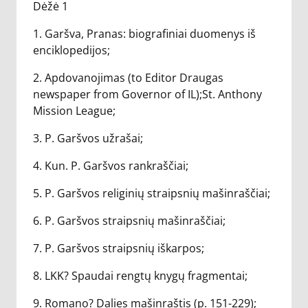
Dėžė 1
1. Garšva, Pranas: biografiniai duomenys iš
enciklopedijos;
2. Apdovanojimas (to Editor Draugas
newspaper from Governor of IL);St. Anthony
Mission League;
3. P. Garšvos užrašai;
4. Kun. P. Garšvos rankraščiai;
5. P. Garšvos religinių straipsnių mašinraščiai;
6. P. Garšvos straipsnių mašinraščiai;
7. P. Garšvos straipsnių iškarpos;
8. LKK? Spaudai rengtų knygų fragmentai;
9. Romano? Dalies mašinraštis (p. 151-229);