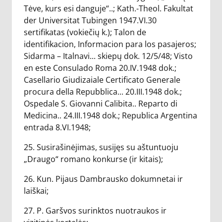
Tėve, kurs esi danguje“..; Kath.-Theol. Fakultat
der Universitat Tubingen 1947.VI.30
sertifikatas (vokiečių k.); Talon de
identifikacion, Informacion para los pasajeros;
Sidarma – Italnavi... skiepų dok. 12/5/48; Visto
en este Consulado Roma 20.IV.1948 dok.;
Casellario Giudizaiale Certificato Generale
procura della Repubblica... 20.III.1948 dok.;
Ospedale S. Giovanni Calibita.. Reparto di
Medicina.. 24.III.1948 dok.; Republica Argentina
entrada 8.VI.1948;
25. Susirašinėjimas, susijęs su aštuntuoju
„Draugo“ romano konkurse (ir kitais);
26. Kun. Pijaus Dambrausko dokumnetai ir
laiškai;
27. P. Garšvos surinktos nuotraukos ir