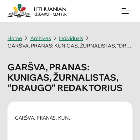
Home
Archives
Individuals
GARŠVA, PRANAS: KUNIGAS, ŽURNALISTAS, “DRAUGO” REDAKTORIUS
About
Archives
GARŠVA, PRANAS:
KUNIGAS, ŽURNALISTAS,
Periodicals
“DRAUGO” REDAKTORIUS
Books
News & Events
GARŠVA, PRANAS, KUN.
Support Us
Contact Us