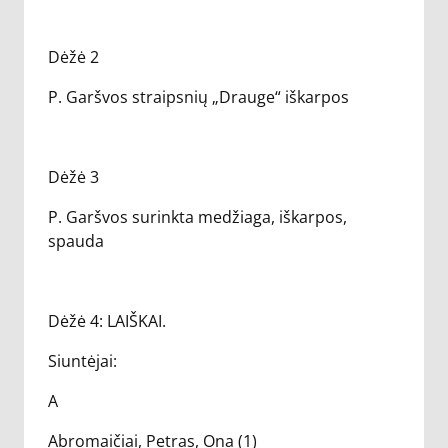
Dėžė 2
P. Garšvos straipsnių „Drauge“ iškarpos
Dėžė 3
P. Garšvos surinkta medžiaga, iškarpos,
spauda
Dėžė 4: LAIŠKAI.
Siuntėjai:
A
Abromaičiai, Petras, Ona (1)