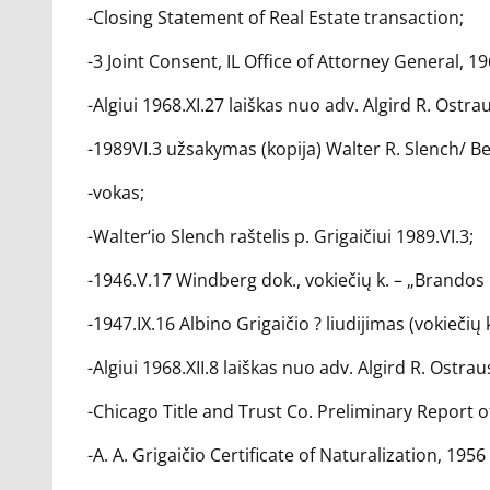
-Closing Statement of Real Estate transaction;
-3 Joint Consent, IL Office of Attorney General, 196
-Algiui 1968.XI.27 laiškas nuo adv. Algird R. Ostra
-1989VI.3 užsakymas (kopija) Walter R. Slench/ B
-vokas;
-Walter‘io Slench raštelis p. Grigaičiui 1989.VI.3;
-1946.V.17 Windberg dok., vokiečių k. – „Brandos r
-1947.IX.16 Albino Grigaičio ? liudijimas (vokiečių k
-Algiui 1968.XII.8 laiškas nuo adv. Algird R. Ostrau
-Chicago Title and Trust Co. Preliminary Report of T
-A. A. Grigaičio Certificate of Naturalization, 1956