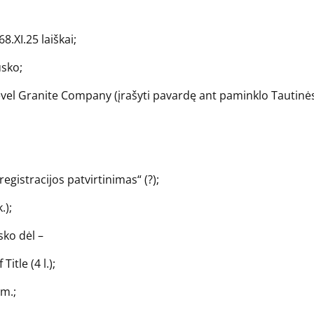
8.XI.25 laiškai;
usko;
evel Granite Company (įrašyti pavardę ant paminklo Tautinė
egistracijos patvirtinimas“ (?);
.);
sko dėl –
itle (4 l.);
 m.;