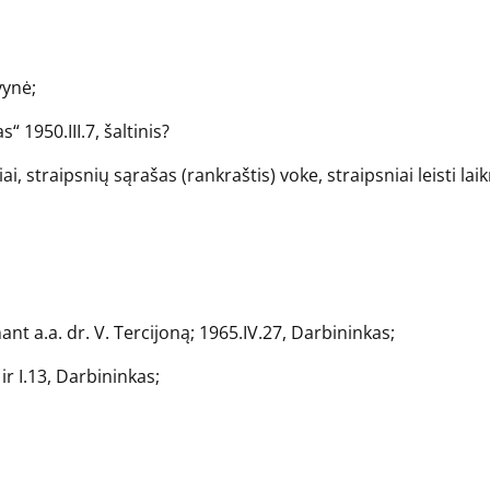
vynė;
“ 1950.III.7, šaltinis?
, straipsnių sąrašas (rankraštis) voke, straipsniai leisti lai
ant a.a. dr. V. Tercijoną; 1965.IV.27, Darbininkas;
 ir I.13, Darbininkas;