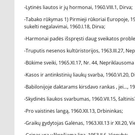
-Lytinės liautos ir jų hormonai, 1960.VIII.1, Dirva;
-Tabako rūkymas 1) Pirmieji rūkoriai Europoje, 19
sukelti negalavimai, 1960.I.18, Dirva;
-Harmonai padės išspręsti daug sveikatos proble
-Truputis nesenos kultūristorijos, 1963.III.27, Ne
-Būkime sveiki, 1965.XI.17, Nr. 44, Nepriklausoma
-Kasos ir antinkstinių liaukų svarba, 1960.VI.20, D
-Babilonijoje daktarams kirsdavo rankas , jei..., 195
-Skydinės liaukos svarbumas, 1960.VII.15, šaltinis
-Pro vaistinės langą, 1960.XII.13, Drbininkas;
-Graikų gydytojas Galėnas, 1963.XII.13 ir XII.20, V