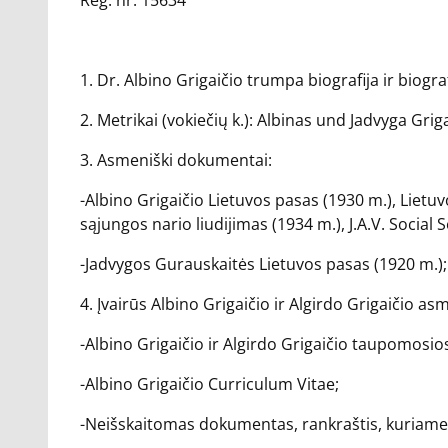
Reg. nr. 15634
1. Dr. Albino Grigaičio trumpa biografija ir biogra
2. Metrikai (vokiečių k.): Albinas und Jadvyga Griga
3. Asmeniški dokumentai:
-Albino Grigaičio Lietuvos pasas (1930 m.), Lietu
sąjungos nario liudijimas (1934 m.), J.A.V. Social S
-Jadvygos Gurauskaitės Lietuvos pasas (1920 m.);
4. Įvairūs Albino Grigaičio ir Algirdo Grigaičio a
-Albino Grigaičio ir Algirdo Grigaičio taupomosi
-Albino Grigaičio Curriculum Vitae;
-Neišskaitomas dokumentas, rankraštis, kuriame m