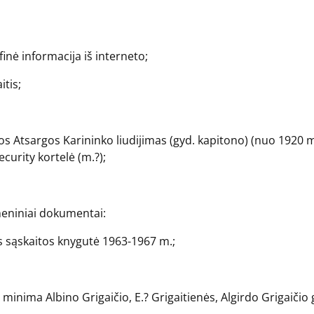
finė informacija iš interneto;
itis;
vos Atsargos Karininko liudijimas (gyd. kapitono) (nuo 1920 m
ecurity kortelė (m.?);
smeniniai dokumentai:
os sąskaitos knygutė 1963-1967 m.;
inima Albino Grigaičio, E.? Grigaitienės, Algirdo Grigaičio