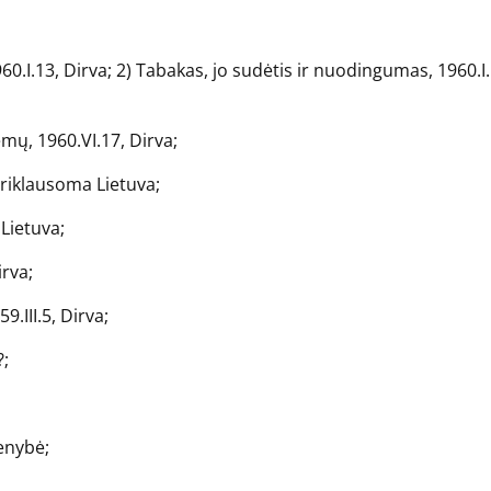
60.I.13, Dirva; 2) Tabakas, jo sudėtis ir nuodingumas, 1960.I
mų, 1960.VI.17, Dirva;
priklausoma Lietuva;
 Lietuva;
irva;
9.III.5, Dirva;
?;
ienybė;