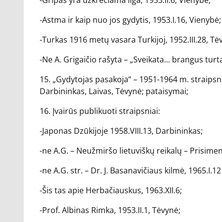
-Gripas yra užkrečiama liga, 1953.II.6, Vienybė;
-Astma ir kaip nuo jos gydytis, 1953.I.16, Vienybė;
-Turkas 1916 metų vasara Turkijoj, 1952.III.28, Tė
-Ne A. Grigaičio rašyta – „Sveikata... brangus turtas
15. „Gydytojas pasakoja“ – 1951-1964 m. straipsniai
Darbininkas, Laivas, Tėvynė; pataisymai;
16. Įvairūs publikuoti straipsniai:
-Japonas Dzūkijoje 1958.VIII.13, Darbininkas;
-ne A.G. – Neužmiršo lietuviškų reikalų – Prisimen
-ne A.G. str. – Dr. J. Basanavičiaus kilmė, 1965.I.12
-Šis tas apie Herbačiauskus, 1963.XII.6;
-Prof. Albinas Rimka, 1953.II.1, Tėvynė;