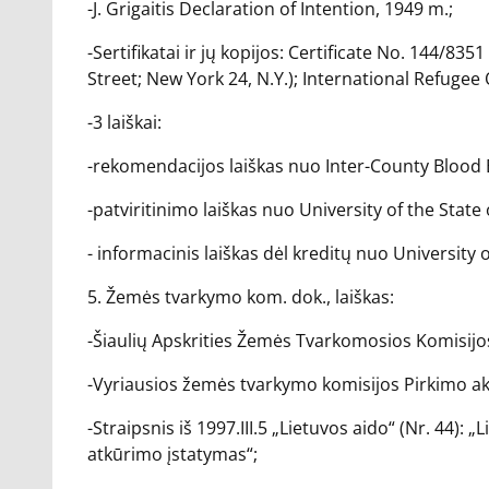
-J. Grigaitis Declaration of Intention, 1949 m.;
-Sertifikatai ir jų kopijos: Certificate No. 144/8
Street; New York 24, N.Y.); International Refugee 
-3 laiškai:
-rekomendacijos laiškas nuo Inter-County Blood B
-patviritinimo laiškas nuo University of the Stat
- informacinis laiškas dėl kreditų nuo University
5. Žemės tvarkymo kom. dok., laiškas:
-Šiaulių Apskrities Žemės Tvarkomosios Komisijos
-Vyriausios žemės tvarkymo komisijos Pirkimo aktu
-Straipsnis iš 1997.III.5 „Lietuvos aido“ (Nr. 44): 
atkūrimo įstatymas“;