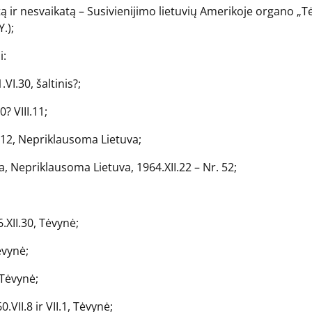
atą ir nesvaikatą – Susivienijimo lietuvių Amerikoje organo „
.);
i:
VI.30, šaltinis?;
? VIII.11;
. 12, Nepriklausoma Lietuva;
a, Nepriklausoma Lietuva, 1964.XII.22 – Nr. 52;
XII.30, Tėvynė;
ėvynė;
 Tėvynė;
VII.8 ir VII.1, Tėvynė;