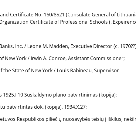
351 and Certificate No. 160/8521 (Consulate General of Lithua
Organization Certificate of Professional Schools („Expeirence
anks, Inc. / Leone M. Madden, Executive Director (c. 1970??)
e of New York / Irwin A. Conroe, Assistant Commissioner;
 of the State of New York / Louis Rabineau, Supervisor
 1925.I.10 Suskaldymo plano patvirtinimas (kopija);
 patvirtintas dok. (kopija), 1934.X.27;
„Lietuvos Respublikos piliečių nuosavybės teisių į iškilusį neki