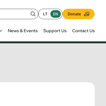
LT
EN
Donate
News & Events
Support Us
Contact Us