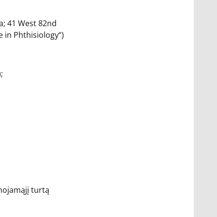
nia; 41 West 82nd
 in Phthisiology“)
;
lnojamąjį turtą