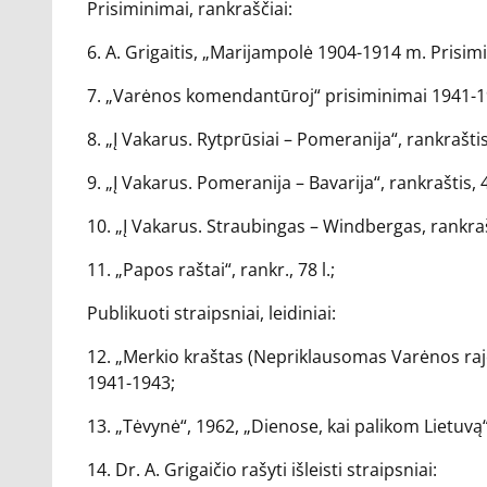
Prisiminimai, rankraščiai:
6. A. Grigaitis, „Marijampolė 1904-1914 m. Prisimi
7. „Varėnos komendantūroj“ prisiminimai 1941-1943
8. „Į Vakarus. Rytprūsiai – Pomeranija“, rankraštis
9. „Į Vakarus. Pomeranija – Bavarija“, rankraštis, 4
10. „Į Vakarus. Straubingas – Windbergas, rankrašt
11. „Papos raštai“, rankr., 78 l.;
Publikuoti straipsniai, leidiniai:
12. „Merkio kraštas (Nepriklausomas Varėnos rajono
1941-1943;
13. „Tėvynė“, 1962, „Dienose, kai palikom Lietuvą“
14. Dr. A. Grigaičio rašyti išleisti straipsniai: