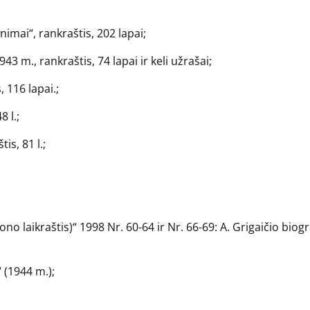
nimai“, rankraštis, 202 lapai;
 m., rankraštis, 74 lapai ir keli užrašai;
, 116 lapai.;
8 l.;
is, 81 l.;
 laikraštis)“ 1998 Nr. 60-64 ir Nr. 66-69: A. Grigaičio biogr
 (1944 m.);