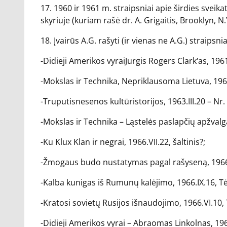
17. 1960 ir 1961 m. straipsniai apie širdies sveik
skyriuje (kuriam rašė dr. A. Grigaitis, Brooklyn, N.Y
18. Įvairūs A.G. rašyti (ir vienas ne A.G.) straipsnia
-Didieji Amerikos vyraiJurgis Rogers Clark‘as, 1961.
-Mokslas ir Technika, Nepriklausoma Lietuva, 1960
-Truputisnesenos kultūristorijos, 1963.III.20 – Nr
-Mokslas ir Technika – Ląstelės paslapčių apžvalg
-Ku Klux Klan ir negrai, 1966.VII.22, šaltinis?;
-Žmogaus budo nustatymas pagal rašyseną, 1966.
-Kalba kunigas iš Rumunų kalėjimo, 1966.IX.16, T
-Kratosi sovietų Rusijos išnaudojimo, 1966.VI.10,
-Didieji Amerikos vyrai – Abraomas Linkolnas, 1960.