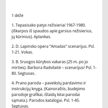
1 dėžė
1. Tepasisako patys režisieriai 1967-1980.
(iškarpos iš spaudos apie garsius režisierius,
jų kūrinius). Aplankas.
2. D. Lapinsko opera “Amadas” scenarijus. Psl.
1-21. Vokas.
3. B. Sruogos kūrybos vakaras (25 m. po jo
mirties). Barbora Radvilaitė – scenarijus/ Psl. 1-
80. Segtuvas.
4. Prano paroda – paveikslų pardavimo ir
instrukcijų knyga. (Kainoraštis, budėjimo
parodoje grafikai, išlaidų kitai parodai
sąmata.). Parodos katalogai. Psl. 1-45.
Segtuvas.