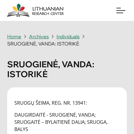
Home
Archives
Individuals
SRUOGIENĖ, VANDA: ISTORIKĖ
About
Archives
SRUOGIENĖ, VANDA:
ISTORIKĖ
Periodicals
Books
News & Events
SRUOGŲ ŠEIMA, REG. NR. 13941:
DAUGIRDAITĖ - SRUOGIENĖ, VANDA;
Support Us
SRUOGAITĖ – BYLAITIENĖ DALIA; SRUOGA,
BALYS
Contact Us