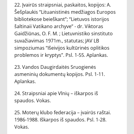
22. Įvairūs straipsniai, paskaitos, kopijos: A.
Šešplaukis “Lituanistinės medžiagos Europos
bibliotekose beieškant”; “Lietuvos istorijos
šaltinaii Vatikano archyve” - dr. Viktoras
Gaidžiūnas, O. F. M. ; Lietuvnistiko sinstituto
suvažiavimas 1971m., statutas; JAV LB
simpoziumas “Išeivijos kultūrinės oplitikos
problemos ir kryptys”. Psl. 1-55. Aplankas.
23. Vandos Daugirdaitės Sruogienės
asmeninių dokumentų kopijos. Psl. 1-11.
Aplankas.
24. Straipsniai apie Vlnių – iškarpos iš
spaudos. Vokas.
25. Moterų klubo federacija – įvairūs raštai.
1986-1988. Iškarpos iš spaudos. Psl. 1-28.
Vokas.