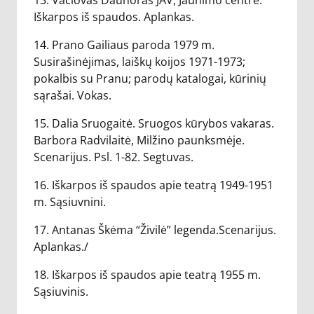
13. Vaclovas Daunoras JAV, Jaunimo centre.
Iškarpos iš spaudos. Aplankas.
14. Prano Gailiaus paroda 1979 m.
Susirašinėjimas, laiškų koijos 1971-1973;
pokalbis su Pranu; parodų katalogai, kūrinių
sąrašai. Vokas.
15. Dalia Sruogaitė. Sruogos kūrybos vakaras.
Barbora Radvilaitė, Milžino paunksmėje.
Scenarijus. Psl. 1-82. Segtuvas.
16. Iškarpos iš spaudos apie teatrą 1949-1951
m. Sąsiuvnini.
17. Antanas Škėma “Živilė” legenda.Scenarijus.
Aplankas./
18. Iškarpos iš spaudos apie teatrą 1955 m.
Sąsiuvinis.