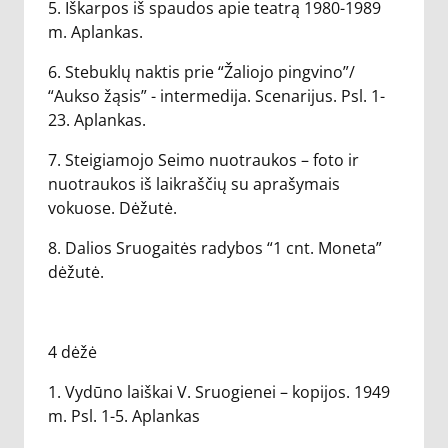
5. Iškarpos iš spaudos apie teatrą 1980-1989
m. Aplankas.
6. Stebuklų naktis prie “Žaliojo pingvino”/
“Aukso žąsis” - intermedija. Scenarijus. Psl. 1-
23. Aplankas.
7. Steigiamojo Seimo nuotraukos – foto ir
nuotraukos iš laikraščių su aprašymais
vokuose. Dėžutė.
8. Dalios Sruogaitės radybos “1 cnt. Moneta”
dėžutė.
4 dėžė
1. Vydūno laiškai V. Sruogienei – kopijos. 1949
m. Psl. 1-5. Aplankas