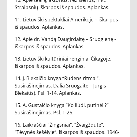
10. Apie tearą, aktorius, režisierius, ir kt.
Straipsnių iškarpos iš spaudos. Aplankas.
11. Lietuviški spektakliai Amerikoje – iškarpos
iš spaudos. Aplankas.
12. Apie dr. Vandą Daugirdaitę – Sruogienę -
iškarpos iš spaudos. Aplankas.
13. Lietuviški kultūriniai renginiai Čikagoje.
Iškarpos iš spaudos. Aplankas.
14. J. Blekaičio knyga “Rudens ritmai”.
Susirašinėjimas: Dalia Sruogaitė – Jurgis
Blekaitis). Psl. 1-14. Aplankas.
15. A. Gustaičio knyga “Ko liūdi, putinėli?”
Susirašinėjimas. Psl. 1-26.
16. Laikraščiai “Žingsniai”, “Žvaigždutė”,
“Tėvynės šešėlyje”. Iškarpos iš spaudos. 1946-