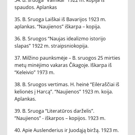
34. B. sruoga “Vainikai” 1922 m. kopija iš
spaudos. Aplankas
35. B. Sruoga Laiškai iš Bavarijos 1923 m.
aplankas. “Naujienos” iškarpa – kopija.
36. B. Sruogos “Naujas idealizmo istorijo
slapas” 1922 m. straipsniokopija.
37. Milžino paunksmėje – B. sruogos 25 mirties
metų minėjimo vakaras Čikagoje. Iškarpa iš
“Keleivio” 1973 m.
38. B. Sruogos vertimas. H. heinė “Eilėraščiai iš
kelionės į Harcą”. “Naujienos” 1923 m. koija.
Aplankas.
39. B. Sruoga “Literatūros darželis”.
“Naujienos” - iškarpos – kopijos. 1923 m.
40. Apie Auslenderius ir Juodąją biržą. 1923 m.