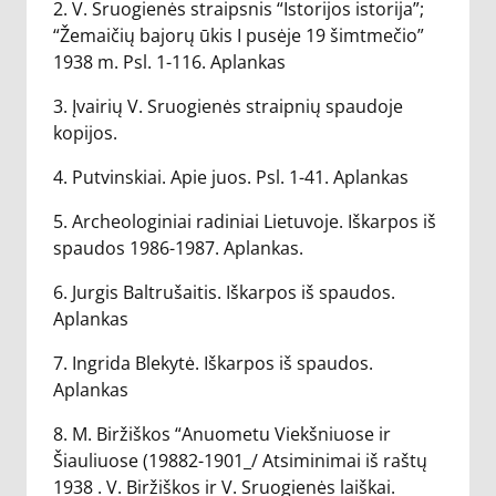
2. V. Sruogienės straipsnis “Istorijos istorija”;
“Žemaičių bajorų ūkis I pusėje 19 šimtmečio”
1938 m. Psl. 1-116. Aplankas
3. Įvairių V. Sruogienės straipnių spaudoje
kopijos.
4. Putvinskiai. Apie juos. Psl. 1-41. Aplankas
5. Archeologiniai radiniai Lietuvoje. Iškarpos iš
spaudos 1986-1987. Aplankas.
6. Jurgis Baltrušaitis. Iškarpos iš spaudos.
Aplankas
7. Ingrida Blekytė. Iškarpos iš spaudos.
Aplankas
8. M. Biržiškos “Anuometu Viekšniuose ir
Šiauliuose (19882-1901_/ Atsiminimai iš raštų
1938 . V. Biržiškos ir V. Sruogienės laiškai.