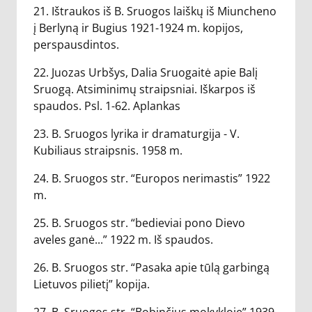
21. Ištraukos iš B. Sruogos laiškų iš Miuncheno
į Berlyną ir Bugius 1921-1924 m. kopijos,
perspausdintos.
22. Juozas Urbšys, Dalia Sruogaitė apie Balį
Sruogą. Atsiminimų straipsniai. Iškarpos iš
spaudos. Psl. 1-62. Aplankas
23. B. Sruogos lyrika ir dramaturgija - V.
Kubiliaus straipsnis. 1958 m.
24. B. Sruogos str. “Europos nerimastis” 1922
m.
25. B. Sruogos str. “bedieviai pono Dievo
aveles ganė...” 1922 m. Iš spaudos.
26. B. Sruogos str. “Pasaka apie tūlą garbingą
Lietuvos pilietį” kopija.