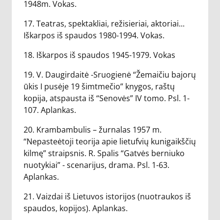
1948m. Vokas.
17. Teatras, spektakliai, režisieriai, aktoriai...
Iškarpos iš spaudos 1980-1994. Vokas.
18. Iškarpos iš spaudos 1945-1979. Vokas
19. V. Daugirdaitė -Sruogienė “Žemaičiu bajorų
ūkis I pusėje 19 šimtmečio” knygos, raštų
kopija, atspausta iš “Senovės” IV tomo. Psl. 1-
107. Aplankas.
20. Krambambulis – žurnalas 1957 m.
“Nepasteėtoji teorija apie lietufvių kunigaikščių
kilmę” straipsnis. R. Spalis “Gatvės berniuko
nuotykiai” - scenarijus, drama. Psl. 1-63.
Aplankas.
21. Vaizdai iš Lietuvos istorijos (nuotraukos iš
spaudos, kopijos). Aplankas.