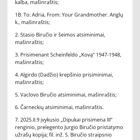
kalba, mašinraštis;
1B. To: Adria, From: Your Grandmother. Anglų
k., mašinraštis;
2. Stasio Biručio ir šeimos atsiminimai,
mašinraštis;
3. Prisimenant Scheinfeldo „Kovą“ 1947-1948,
mašinraštis;
4. Algirdo (Dadžio) krepšinio prisiminimai,
mašinraštis;
5. Vaclovo Biručio atsiminimai, mašinraštis;
6. Čarneckių atsiminimai, mašinraštis.
7. 2025.II.9 įvykusio „Dipukai prisimena III“
renginio, prelegento Jurgio Biručio pristatymo
užrašų kopija; fil. inž. S. Biručio straipsnio