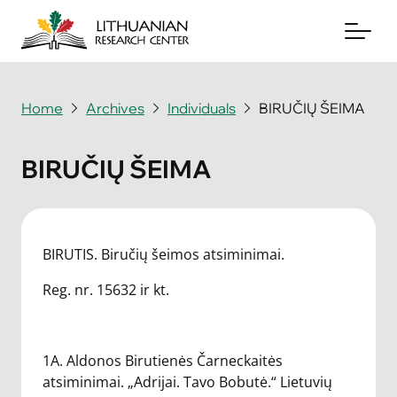
Home
Archives
Individuals
BIRUČIŲ ŠEIMA
About
BIRUČIŲ ŠEIMA
Archives
Periodicals
BIRUTIS. Biručių šeimos atsiminimai.
Books
Reg. nr. 15632 ir kt.
News & Events
Support Us
1A. Aldonos Birutienės Čarneckaitės
atsiminimai. „Adrijai. Tavo Bobutė.“ Lietuvių
Contact Us