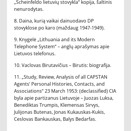
„Scheinfeldo lietuvių stovykla“ kopija, šaltinis
nenurodytas.
8. Daina, kurią vaikai dainuodavo DP
stovyklose po karo (maždaug 1947-1949).
9. Knygelė „Lithuania and its Modern
Telephone System“ – anglų aprašymas apie
Lietuvos telefonus.
10. Vaclovas Birutavičius – Birutis: biografija.
11. „Study, Review, Analysis of all CAPSTAN
Agents‘ Personal Histories, Contacts, and
Associations“ 23 March 1953: (declassified) CIA
byla apie partizanus Lietuvoje – Juozas Luksa,
Benediktas Trumpis, Klemensas Sirvys,
Julijonas Butenas, Jonas Kukauskas-Kukis,
Ceslovas Bankauskas, Balys Bedarfas.