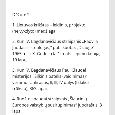
Dėžutė 2
1. Lietuvos krikštas – leidinio, projekto
(neįvykdyto) medžiaga;
2. Kun. V. Bagdanavičiaus straipsnis „Radvila
Juodasis – teologas,“ publikuotas „Drauge“
1965 m. ir K. Gudelio laiško-atsiliepimo kopija;
19 lapų;
3. Kun. V. Bagdanavičiaus Paul Claudel
misterijos „Šilkinis batelis (vaidinimas)“
vertimo rankraštis, II, III, IV dalys (I dalies
trūksta); 363 lapai;
4. Ruošto spaudai straipsnis „Šiaurinių
Europos valstybių susirūpinimas“ juodraštis; 3
lapai;