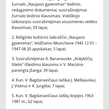
žurnalo „Naujasis gyvenimas“ leidinio,
redagavimo dokumentai, susirašinėjimas
žurnalo leidinio klausimais. Vokiškojo
laikotarpio susirašinėjimas visuomenės veiklos
klausimais; 59 lapai;
2. Religinės kultūros laikraščio „Naujasis
gyvenimas“, leidžiamo Miunchene 1945 12 01 –
1947 08 20 apyskaitas; 5 lapai;
3. Susirašinėjimas A. Baranausko „Ankykščių
šilelio“ išleidimo klausimu ir V. Maciūno
parengta įžanga; 39 lapai;
4. Kun. V. Bagdanavičiaus laiškai J. Meškauskui,
J. Vitėnui ir K. Jurgėlai; 7 lapai;
5. Kun. V. Bagdanavičiaus laiškų kopijos 1963-
1981 m.; 62 lapai;