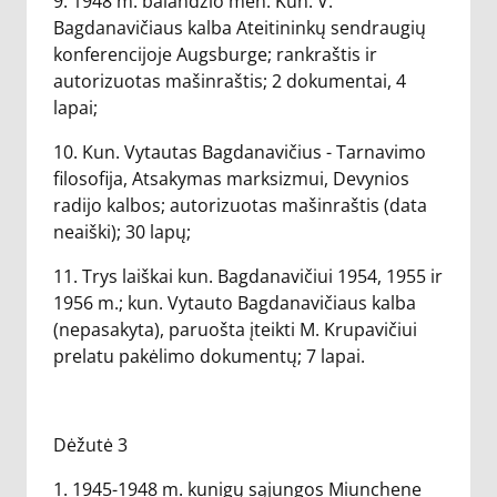
9. 1948 m. balandžio mėn. Kun. V.
Bagdanavičiaus kalba Ateitininkų sendraugių
konferencijoje Augsburge; rankraštis ir
autorizuotas mašinraštis; 2 dokumentai, 4
lapai;
10. Kun. Vytautas Bagdanavičius - Tarnavimo
filosofija, Atsakymas marksizmui, Devynios
radijo kalbos; autorizuotas mašinraštis (data
neaiški); 30 lapų;
11. Trys laiškai kun. Bagdanavičiui 1954, 1955 ir
1956 m.; kun. Vytauto Bagdanavičiaus kalba
(nepasakyta), paruošta įteikti M. Krupavičiui
prelatu pakėlimo dokumentų; 7 lapai.
Dėžutė 3
1. 1945-1948 m. kunigų sąjungos Miunchene