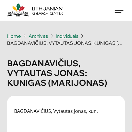
Home
Archives
Individuals
BAGDANAVIČIUS, VYTAUTAS JONAS: KUNIGAS (MARIJONAS)
About
Archives
BAGDANAVIČIUS,
VYTAUTAS JONAS:
Periodicals
KUNIGAS (MARIJONAS)
Books
News & Events
BAGDANAVIČIUS, Vytautas Jonas, kun.
Support Us
Contact Us