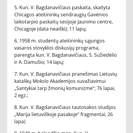
5. Kun. V. Bagdanavičiaus paskaita, skaityta
Chicagos ateitininkų sendraugių Gavėnios
laikotarpio paskaitų sesijoje Jaunimo centre,
Chicagoje (data neaiški); 11 lapų;
6. 1958 m. studentų ateitininkų sąjungos
vasaros stovyklos diskusijų programa,
parengta kun. V. Bagdanavičiaus, S. Sužiedėlio
ir A. Damušio; 14 lapų;
7. Kun. V. Bagdanavičiaus pranešimas Lietuvių
katalikų Mokslo Akademijos suvažiavimui
„Santykiai tarp žmonių komunizme“; 76 lapai,
2 egz.;
8. Kun. V. Bagdanavičiaus tautosakos studijos
„Marija lietuviškoje pasakoje“ fragmentai; 26
lapai;