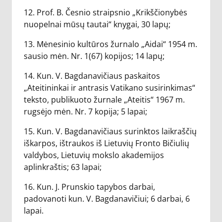
12. Prof. B. Česnio straipsnio „Krikščionybės
nuopelnai mūsų tautai“ knygai, 30 lapų;
13. Mėnesinio kultūros žurnalo „Aidai“ 1954 m.
sausio mėn. Nr. 1(67) kopijos; 14 lapų;
14. Kun. V. Bagdanavičiaus paskaitos
„Ateitininkai ir antrasis Vatikano susirinkimas“
teksto, publikuoto žurnale „Ateitis“ 1967 m.
rugsėjo mėn. Nr. 7 kopija; 5 lapai;
15. Kun. V. Bagdanavičiaus surinktos laikraščių
iškarpos, ištraukos iš Lietuvių Fronto Bičiulių
valdybos, Lietuvių mokslo akademijos
aplinkraštis; 63 lapai;
16. Kun. J. Prunskio tapybos darbai,
padovanoti kun. V. Bagdanavičiui; 6 darbai, 6
lapai.