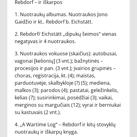
Rebdorf – ir iškarpos
1. Nuotraukų albumas. Nuotraukos Jono
Gaidžio ir kt.. Rebdorf b. Eichstätt.
2. Rebdorf/ Eichstätt „dipukų šeimos“ vienas
negatyvas ir 4 nuotraukos.
3. Nuotraukos vokuose (skaičius): autobusai,
vagonai [kelionių] (3 vnt.); bažnytinės –
procesijos ir pan. (3 vnt.); įvairios grupinės –
choras, registracija, kt. (4); maistas,
parduotuvėje, skalbykloje (?) (5); mediena,
malkos (3); parodos (4); pastatai, geležinkelis,
kelias (7); susirinkimai, posėdžiai (3); vaikai,
merginos su margučiais (12); vyrai ir berniukai
su kastuvais (2 vnt.).
4. „A Wartime Log“ – Rebdorf ir kitų stovyklų
nuotraukų ir iškarpų knyga.