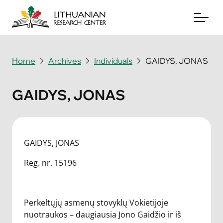
Home
Archives
Individuals
GAIDYS, JONAS
About
GAIDYS, JONAS
Archives
Periodicals
GAIDYS, JONAS
Books
Reg. nr. 15196
News & Events
Support Us
Perkeltųjų asmenų stovyklų Vokietijoje
nuotraukos – daugiausia Jono Gaidžio ir iš
Contact Us