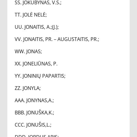
SS. JOKUBYNAS, V.S.;
TT. JOLĖ NELĖ;
UU. JONAITIS, A.;(J.);
VV. JONAITIS, PR. – AUGUSTAITIS, PR.;
WW. JONAS;
XX. JONELIŪNAS, P.
YY. JONINIŲ PAPARTIS;
ZZ. JONYLA;
AAA. JONYNAS,A.;
BBB. JONUŠKA,K.;
CCC. JONUŠIS,L.;