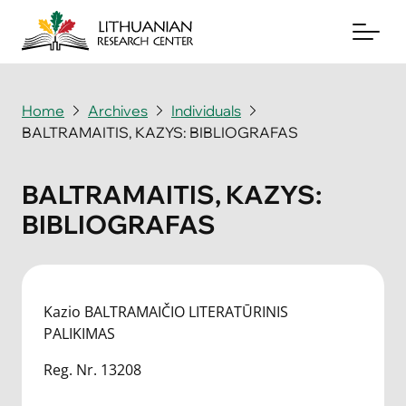
Home
Archives
Individuals
BALTRAMAITIS, KAZYS: BIBLIOGRAFAS
About
Archives
BALTRAMAITIS, KAZYS:
BIBLIOGRAFAS
Periodicals
Books
News & Events
Kazio BALTRAMAIČIO LITERATŪRINIS
PALIKIMAS
Support Us
Reg. Nr. 13208
Contact Us