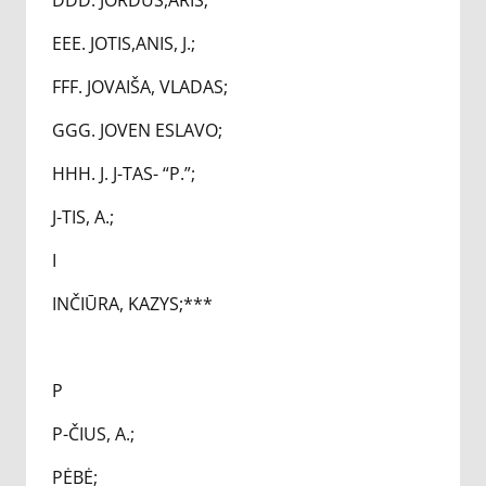
DDD. JORDUS,ARIS;
EEE. JOTIS,ANIS, J.;
FFF. JOVAIŠA, VLADAS;
GGG. JOVEN ESLAVO;
HHH. J. J-TAS- “P.”;
J-TIS, A.;
I
INČIŪRA, KAZYS;***
P
P-ČIUS, A.;
PĖBĖ;