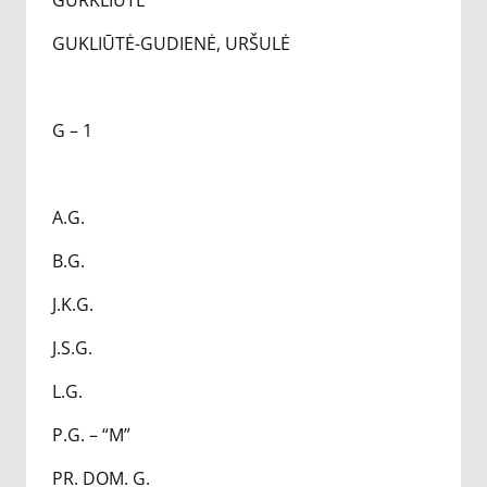
GURKLIŪTĖ
GUKLIŪTĖ-GUDIENĖ, URŠULĖ
G – 1
A.G.
B.G.
J.K.G.
J.S.G.
L.G.
P.G. – “M”
PR. DOM. G.