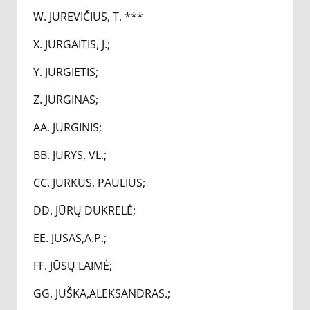
W. JUREVIČIUS, T. ***
X. JURGAITIS, J.;
Y. JURGIETIS;
Z. JURGINAS;
AA. JURGINIS;
BB. JURYS, VL.;
CC. JURKUS, PAULIUS;
DD. JŪRŲ DUKRELĖ;
EE. JUSAS,A.P.;
FF. JŪSŲ LAIMĖ;
GG. JUŠKA,ALEKSANDRAS.;