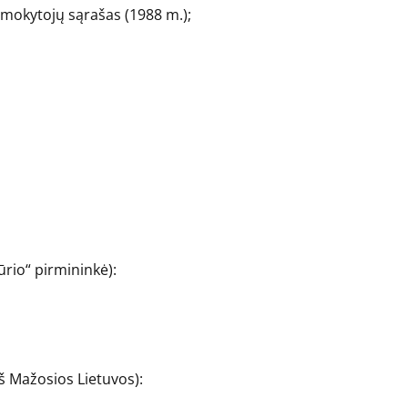
 mokytojų sąrašas (1988 m.);
io“ pirmininkė):
š Mažosios Lietuvos):