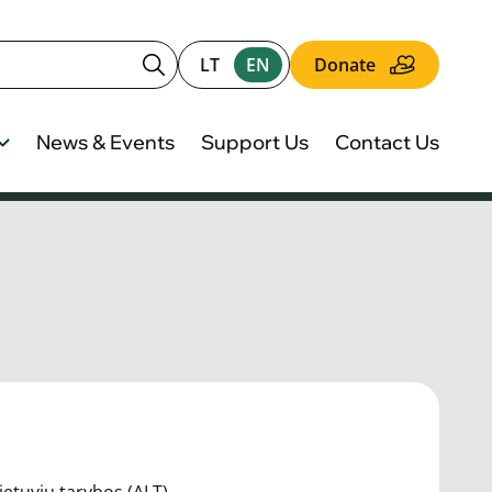
LT
EN
Donate
News & Events
Support Us
Contact Us