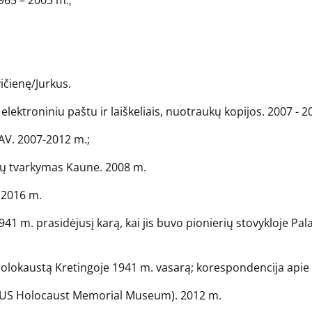
1965 – 2003 m.;
ičienę/Jurkus.
 elektroniniu paštu ir laiškeliais, nuotraukų kopijos. 2007 - 2
JAV. 2007-2012 m.;
tų tvarkymas Kaune. 2008 m.
– 2016 m.
 1941 m. prasidėjusį karą, kai jis buvo pionierių stovykloje Pal
ie Holokaustą Kretingoje 1941 m. vasarą; korespondencija apie 
ui (US Holocaust Memorial Museum). 2012 m.