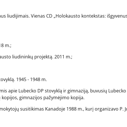
kaus liudijimais. Vienas CD „Holokausto kontekstas: išgyvenus
18 m.;
usto liudininkų projektą. 2011 m.;
ovyklą. 1945 - 1948 m.
bomis apie Lubecko DP stovyklą ir gimnaziją, buvusių Lubecko
 kopijos, gimnazijos pažymėjimo kopija.
mokytojų susitikimas Kanadoje 1988 m., kurį organizavo P. Jur