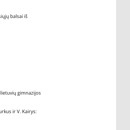
iųjų balsai iš
 lietuvių gimnazijos
kus ir V. Kairys: