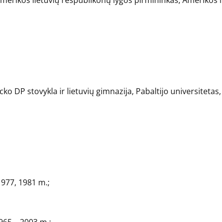
merikos lietuvių respublikonų lygos pirmininkas, Amerikos l
cko DP stovykla ir lietuvių gimnazija, Pabaltijo universiteta
1977, 1981 m.;