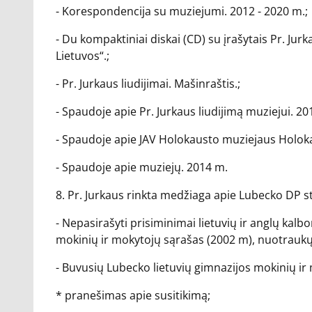
- Korespondencija su muziejumi. 2012 - 2020 m.;
- Du kompaktiniai diskai (CD) su įrašytais Pr. Jur
Lietuvos“.;
- Pr. Jurkaus liudijimai. Mašinraštis.;
- Spaudoje apie Pr. Jurkaus liudijimą muziejui. 20
- Spaudoje apie JAV Holokausto muziejaus Holoka
- Spaudoje apie muziejų. 2014 m.
8. Pr. Jurkaus rinkta medžiaga apie Lubecko DP st
- Nepasirašyti prisiminimai lietuvių ir anglų kal
mokinių ir mokytojų sąrašas (2002 m), nuotraukų
- Buvusių Lubecko lietuvių gimnazijos mokinių ir 
* pranešimas apie susitikimą;