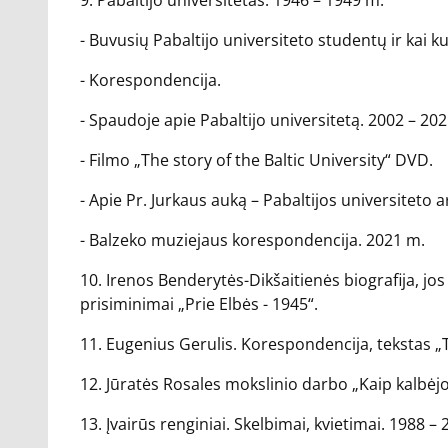
9. Pabaltijo universitetas. 1946 – 1949 m.
- Buvusių Pabaltijo universiteto studentų ir kai k
- Korespondencija.
- Spaudoje apie Pabaltijo universitetą. 2002 – 20
- Filmo „The story of the Baltic University“ DVD.
- Apie Pr. Jurkaus auką – Pabaltijos universiteto
- Balzeko muziejaus korespondencija. 2021 m.
10. Irenos Benderytės-Dikšaitienės biografija, jos
prisiminimai „Prie Elbės - 1945“.
11. Eugenius Gerulis. Korespondencija, tekstas „
12. Jūratės Rosales mokslinio darbo „Kaip kalbėjo 
13. Įvairūs renginiai. Skelbimai, kvietimai. 1988 –