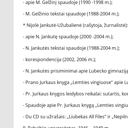
- apie M. Gelžinį spaudoje (1990 -1998 m.);
- M. Gelžinio tekstai spaudoje (1988-2004 m.);
* Nijolė Jankutė-Užubalienė (rašytoja, žurnalistė):
- apie N. Jankutę spaudoje (2000 -2004 m.);
- N. Jankutės tekstai spaudoje (1988-2004 m.);
- korespondencija (2002, 2006 m.);
- N. Jankutės prisiminimai apie Lubecko gimnaziją
- Prano Jurkaus knyga „Lemties vingiuose“ apie Lu
- Pr. Jurkaus knygos leidybos reikalai: sutartis, 
- Spaudoje apie Pr. Jurkaus knygą „Lemties vingiu
- Du CD su užrašais: „Liubekas All Files“ ir „Nepil