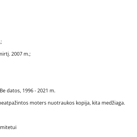
;
irtį. 2007 m.;
. Be datos, 1996 - 2021 m.
i, neatpažintos moters nuotraukos kopija, kita medžiaga.
omitetui