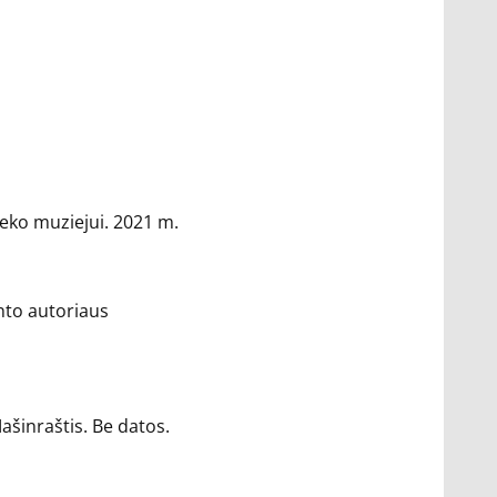
zeko muziejui. 2021 m.
into autoriaus
Mašinraštis. Be datos.