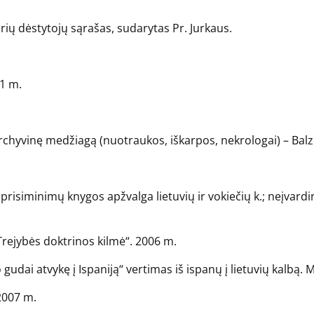
urių dėstytojų sąrašas, sudarytas Pr. Jurkaus.
21 m.
 archyvinę medžiagą (nuotraukos, iškarpos, nekrologai) – Bal
 prisiminimų knygos apžvalga lietuvių ir vokiečių k.; neįvard
Trejybės doktrinos kilmė“. 2006 m.
gudai atvykę į Ispaniją“ vertimas iš ispanų į lietuvių kalbą. 
 2007 m.