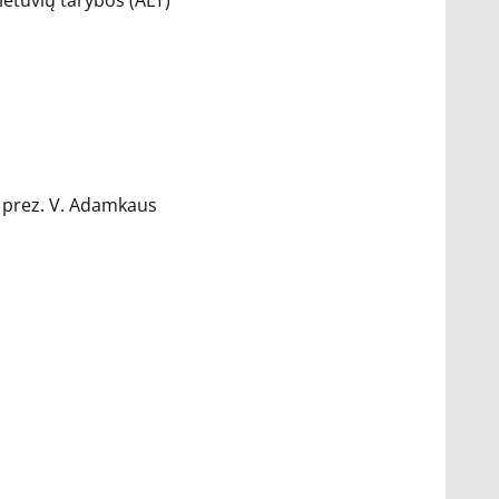
ietuvių tarybos (ALT)
s, prez. V. Adamkaus