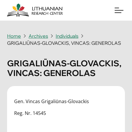
Home
Archives
Individuals
GRIGALIŪNAS-GLOVACKIS, VINCAS: GENEROLAS
About
Archives
GRIGALIŪNAS-GLOVACKIS,
VINCAS: GENEROLAS
Periodicals
Books
News & Events
Gen. Vincas Grigaliūnas-Glovackis
Reg. Nr. 14545
Support Us
Contact Us