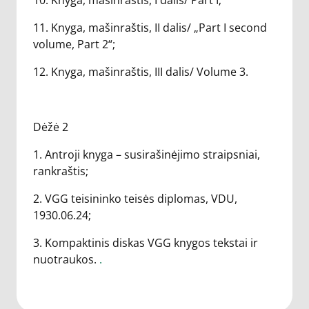
10. Knyga, mašinraštis, I dalis/ Part I;
11. Knyga, mašinraštis, II dalis/ „Part I second
volume, Part 2“;
12. Knyga, mašinraštis, III dalis/ Volume 3.
Dėžė 2
1. Antroji knyga – susirašinėjimo straipsniai,
rankraštis;
2. VGG teisininko teisės diplomas, VDU,
1930.06.24;
3. Kompaktinis diskas VGG knygos tekstai ir
nuotraukos.
.