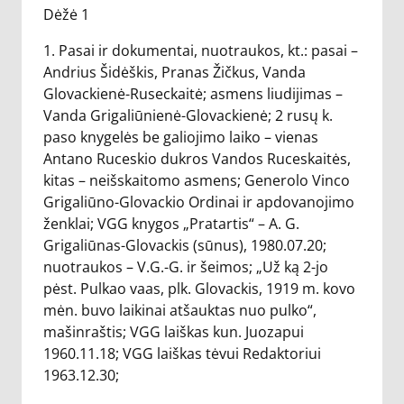
Dėžė 1
1. Pasai ir dokumentai, nuotraukos, kt.: pasai –
Andrius Šidėškis, Pranas Žičkus, Vanda
Glovackienė-Ruseckaitė; asmens liudijimas –
Vanda Grigaliūnienė-Glovackienė; 2 rusų k.
paso knygelės be galiojimo laiko – vienas
Antano Ruceskio dukros Vandos Ruceskaitės,
kitas – neišskaitomo asmens; Generolo Vinco
Grigaliūno-Glovackio Ordinai ir apdovanojimo
ženklai; VGG knygos „Pratartis“ – A. G.
Grigaliūnas-Glovackis (sūnus), 1980.07.20;
nuotraukos – V.G.-G. ir šeimos; „Už ką 2-jo
pėst. Pulkao vaas, plk. Glovackis, 1919 m. kovo
mėn. buvo laikinai atšauktas nuo pulko“,
mašinraštis; VGG laiškas kun. Juozapui
1960.11.18; VGG laiškas tėvui Redaktoriui
1963.12.30;