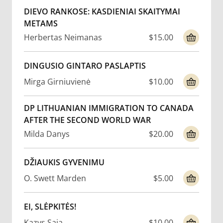
DIEVO RANKOSE: KASDIENIAI SKAITYMAI
METAMS
Herbertas Neimanas
$15.00
DINGUSIO GINTARO PASLAPTIS
Mirga Girniuvienė
$10.00
DP LITHUANIAN IMMIGRATION TO CANADA
AFTER THE SECOND WORLD WAR
Milda Danys
$20.00
DŽIAUKIS GYVENIMU
O. Swett Marden
$5.00
EI, SLĖPKITĖS!
Kazys Saja
$10.00