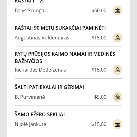
RAŠTAI I – VI
Balys Sruoga
$50.00
RAŠTAI: 90 METŲ SUKAKČIAI PAMINĖTI
Augustinas Voldemaras
$15.00
RYTŲ PRŪSIJOS KAIMO NAMAI IR MEDINĖS
BAŽNYČIOS
Richardas Detlefzenas
$15.00
ŠALTI PATIEKALAI IR GĖRIMAI
B. Purvinienė
$5.00
ŠAMO EŽERO SEKLIAI
Nijolė Jankutė
$15.00