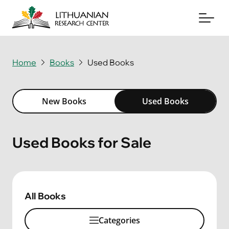
Home
Books
Used Books
About
Archives
New Books
Used Books
Periodicals
Used Books for Sale
Books
News & Events
All Books
Support Us
Categories
Contact Us