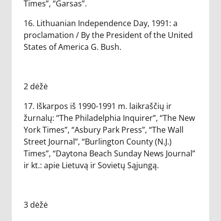
Times”, “Garsas”.
16. Lithuanian Independence Day, 1991: a
proclamation / By the President of the United
States of America G. Bush.
2 dėžė
17. Iškarpos iš 1990-1991 m. laikraščių ir
žurnalų: “The Philadelphia Inquirer”, “The New
York Times”, “Asbury Park Press”, “The Wall
Street Journal”, “Burlington County (N.J.)
Times”, “Daytona Beach Sunday News Journal”
ir kt.: apie Lietuvą ir Sovietų Sąjungą.
3 dėžė