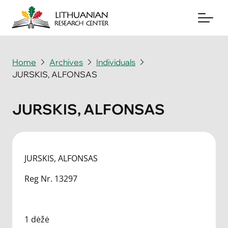
Home
Archives
Individuals
JURSKIS, ALFONSAS
About
Archives
JURSKIS, ALFONSAS
Periodicals
Books
JURSKIS, ALFONSAS
News & Events
Reg Nr. 13297
Support Us
1 dėžė
Contact Us