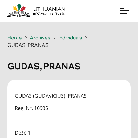
Home
Archives
Individuals
GUDAS, PRANAS
About
Archives
GUDAS, PRANAS
Periodicals
Books
GUDAS (GUDAVIČIUS), PRANAS
News & Events
Reg. Nr. 10935
Support Us
Dėžė 1
Contact Us