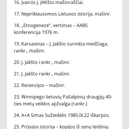
16. Įvairūs J. JAKšto mašinraščiai.
17. Nepriklausomos Lietuvos istorija, mašinr.
18. „Etnogenezė“, vertimas – AABS
konferencija 1976 m.
19. Karsavinas – J. Jakšto surinkta medžiaga,
rankr., mašinr.
20. J. Jakšto rankr., mašinr.
21. J. Jakšto rankr., mašinr.
22. Recenzijos – mašinr.
23. Winnipego lietuvių Pašalpinių draugijų 40-
ties metų veiklos apžvalga (rankr.)
24. A+A Simas Sužiedėlis 1985.IX.22 iškarpos.
25. Prūsijos istorija – kopijos iš senų leidinių