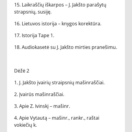
15. Laikraščių iškarpos – J. Jakšto parašytų
strapsnių, susiję.
16. Lietuvos istorija – knygos korektūra.
17. Istorija Tape 1.
18. Audiokasetė su J. Jakšto mirties pranešimu.
Dėžė 2
1. J. Jakšto įvairių straipsnių mašinraščiai.
2. Įvairūs mašinraščiai.
3. Apie Z. Ivinskį – mašinr.
4. Apie Vytautą – mašinr., rankr., raštai
vokiečių k.