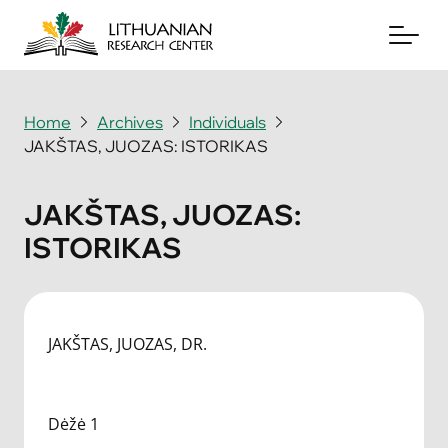
Home
Archives
Individuals
JAKŠTAS, JUOZAS: ISTORIKAS
About
Archives
JAKŠTAS, JUOZAS:
ISTORIKAS
Periodicals
Books
News & Events
JAKŠTAS, JUOZAS, DR.
Support Us
Dėžė 1
Contact Us