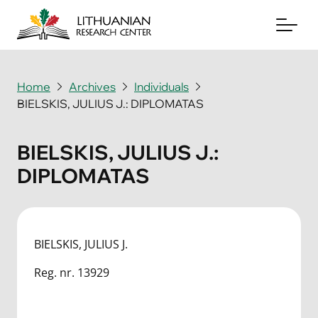
Home
Archives
Individuals
BIELSKIS, JULIUS J.: DIPLOMATAS
About
Archives
BIELSKIS, JULIUS J.:
DIPLOMATAS
Periodicals
Books
News & Events
BIELSKIS, JULIUS J.
Reg. nr. 13929
Support Us
Contact Us