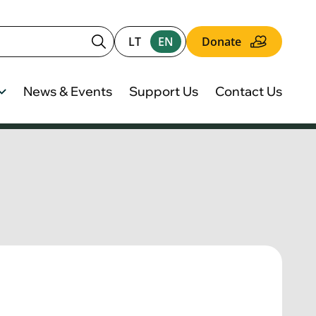
LT
EN
Donate
News & Events
Support Us
Contact Us