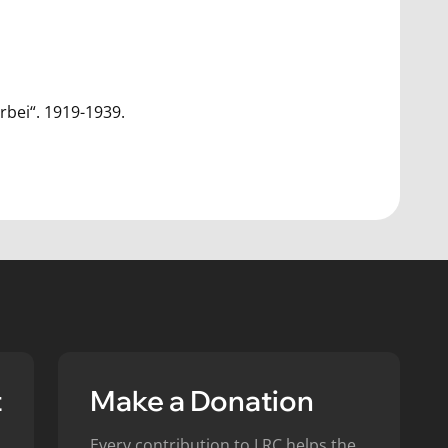
rbei“. 1919-1939.
t
Make a Donation
Every contribution to LRC helps the