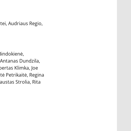
itei, Audriaus Regio,
Bindokienė,
, Antanas Dundzila,
bertas Klimka, Joe
tė Petrikaitė, Regina
ustas Strolia, Rita