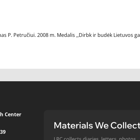
as P. Petručiui. 2008 m. Medalis ,,Dirbk ir budėk Lietuvos ga
h Center
Materials We Collec
439
LRC collects diaries, letters, photos,