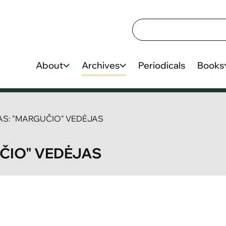
About
Archives
Periodicals
Books
AS: "MARGUČIO" VEDĖJAS
UČIO" VEDĖJAS