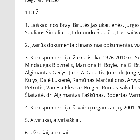
Reg. Nr. 14230
1 DĖŽĖ
1. Laiškai: Inos Bray, Birutės Jasiukaitienės, Jurg
Sauliaus Šimoliūno, Edmundo Šulaičio, Irensai Va
2. Įvairūs dokumentai: finansiniai dokumentai, v
3. Korespondencija: žurnalistika. 1976-2010 m. S
Mindaugas Bloznelis, Marijona H. Boyle, Ina G. Br
Algimantas Gečys, John A. Gibaitis, John de Jonge,
Kulys, Dalė Lukienė, Ramūnas Marčiulionis, Arvyda
Petrutis, Vanesa Pleshar-Bolger, Romas Sakadolski
Šlaitaitė, dr. Algimantas Taškūnas, Robertas Varna
4. Korespondencija iš įvairių organizacijų, 2001-2
5. Atvirukai, atvirlaiškiai.
6. Užrašai, adresai.