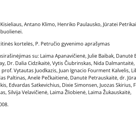
io Kisieliaus, Antano Klimo, Henriko Paulausko, Jūratei Petrika
buolienei.
izitinės kortelės, P. Petručio gyvenimo aprašymas
usirašinėjimas su: Laima Apanavičienė, Julie Baibak, Danutė 
ay, Dr. Dalia Cidzikaitė, Vytis Čiubrinskas, Nida Dalmantaitė
 prof. Vytautas Juodkazis, Juan Ignacio Fourment Kalvelis, Li
s Paltinas, Anelė Pečkaitienė, Danutė Petrauskaitė, dr. Jūra
s, Edvardas Satkevichius, Dixie Simonsen, Juozas Skirius, Fa
s, Silvija Velavičienė, Laima Žliobienė, Laima Žukauskaitė,
008.