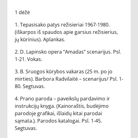
1 dėžė
1. Tepasisako patys režisieriai 1967-1980.
(iškarpos iš spaudos apie garsius režisierius,
jų kūrinius). Aplankas.
2. D. Lapinsko opera “Amadas” scenarijus. Psl.
1-21. Vokas.
3. B. Sruogos kūrybos vakaras (25 m. po jo
mirties). Barbora Radvilaitė – scenarijus/ Psl. 1-
80. Segtuvas.
4. Prano paroda – paveikslų pardavimo ir
instrukcijų knyga. (Kainoraštis, budėjimo
parodoje grafikai, išlaidų kitai parodai
sąmata.). Parodos katalogai. Psl. 1-45.
Segtuvas.