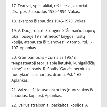
17. Teatras, spektakliai, režisieriai, aktoriai...
Iškarpos iš spaudos 1980-1994. Vokas.
18. Iškarpos iš spaudos 1945-1979. Vokas
19. V. Daugirdaitė -Sruogienė “Žemaičiu bajorų
ūkis I pusėje 19 šimtmečio” knygos, raštų
kopija, atspausta iš “Senovės” IV tomo. Psl. 1-
107. Aplankas.
20. Krambambulis – žurnalas 1957 m.
“Nepasteėtoji teorija apie lietufvių kunigaikščių
kilmę” straipsnis. R. Spalis “Gatvės berniuko
nuotykiai” - scenarijus, drama. Psl. 1-63.
Aplankas.
21. Vaizdai iš Lietuvos istorijos (nuotraukos iš
spaudos, kopijos). Aplankas.
22. Įvairūs straipsniai, paskaitos, kopijos: A.