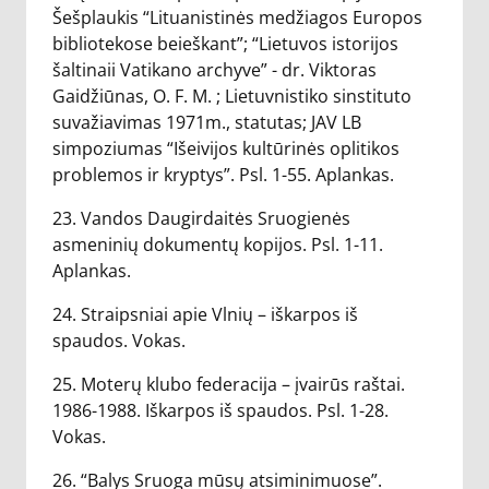
Šešplaukis “Lituanistinės medžiagos Europos
bibliotekose beieškant”; “Lietuvos istorijos
šaltinaii Vatikano archyve” - dr. Viktoras
Gaidžiūnas, O. F. M. ; Lietuvnistiko sinstituto
suvažiavimas 1971m., statutas; JAV LB
simpoziumas “Išeivijos kultūrinės oplitikos
problemos ir kryptys”. Psl. 1-55. Aplankas.
23. Vandos Daugirdaitės Sruogienės
asmeninių dokumentų kopijos. Psl. 1-11.
Aplankas.
24. Straipsniai apie Vlnių – iškarpos iš
spaudos. Vokas.
25. Moterų klubo federacija – įvairūs raštai.
1986-1988. Iškarpos iš spaudos. Psl. 1-28.
Vokas.
26. “Balys Sruoga mūsų atsiminimuose”.