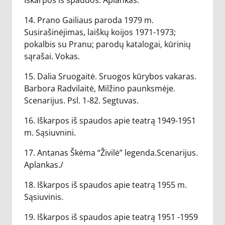
Iškarpos iš spaudos. Aplankas.
14. Prano Gailiaus paroda 1979 m.
Susirašinėjimas, laiškų koijos 1971-1973;
pokalbis su Pranu; parodų katalogai, kūrinių
sąrašai. Vokas.
15. Dalia Sruogaitė. Sruogos kūrybos vakaras.
Barbora Radvilaitė, Milžino paunksmėje.
Scenarijus. Psl. 1-82. Segtuvas.
16. Iškarpos iš spaudos apie teatrą 1949-1951
m. Sąsiuvnini.
17. Antanas Škėma “Živilė” legenda.Scenarijus.
Aplankas./
18. Iškarpos iš spaudos apie teatrą 1955 m.
Sąsiuvinis.
19. Iškarpos iš spaudos apie teatrą 1951 -1959