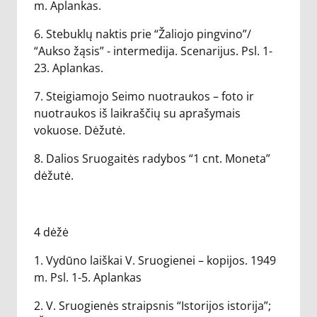
m. Aplankas.
6. Stebuklų naktis prie “Žaliojo pingvino”/
“Aukso žąsis” - intermedija. Scenarijus. Psl. 1-
23. Aplankas.
7. Steigiamojo Seimo nuotraukos – foto ir
nuotraukos iš laikraščių su aprašymais
vokuose. Dėžutė.
8. Dalios Sruogaitės radybos “1 cnt. Moneta”
dėžutė.
4 dėžė
1. Vydūno laiškai V. Sruogienei – kopijos. 1949
m. Psl. 1-5. Aplankas
2. V. Sruogienės straipsnis “Istorijos istorija”;