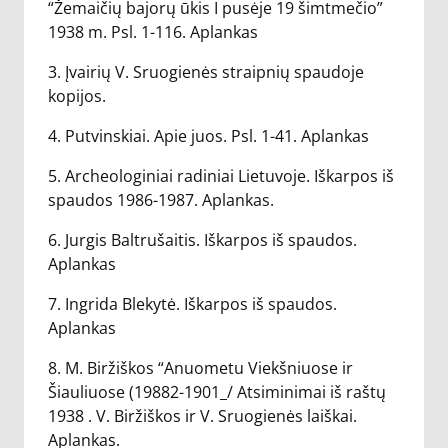
“Žemaičių bajorų ūkis I pusėje 19 šimtmečio”
1938 m. Psl. 1-116. Aplankas
3. Įvairių V. Sruogienės straipnių spaudoje
kopijos.
4. Putvinskiai. Apie juos. Psl. 1-41. Aplankas
5. Archeologiniai radiniai Lietuvoje. Iškarpos iš
spaudos 1986-1987. Aplankas.
6. Jurgis Baltrušaitis. Iškarpos iš spaudos.
Aplankas
7. Ingrida Blekytė. Iškarpos iš spaudos.
Aplankas
8. M. Biržiškos “Anuometu Viekšniuose ir
Šiauliuose (19882-1901_/ Atsiminimai iš raštų
1938 . V. Biržiškos ir V. Sruogienės laiškai.
Aplankas.