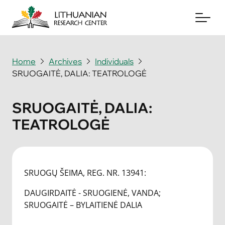
Home
Archives
Individuals
SRUOGAITĖ, DALIA: TEATROLOGĖ
About
Archives
SRUOGAITĖ, DALIA:
TEATROLOGĖ
Periodicals
Books
News & Events
SRUOGŲ ŠEIMA, REG. NR. 13941:
DAUGIRDAITĖ - SRUOGIENĖ, VANDA;
Support Us
SRUOGAITĖ – BYLAITIENĖ DALIA
Contact Us