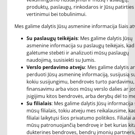
produktų, paslaugų, rinkodaros ir Jūsų patirties
vertinimui bei tobulinimui.
Mes galime dalytis Jūsų asmenine informacija šiais atv
Su paslaugų teikėjais
: Mes galime dalytis Jūsų
asmenine informacija su paslaugų teikėjais, kad
galėtume stebėti ir analizuoti mūsų paslaugų
naudojimą, susisiekti su Jumis.
Verslo perdavimo atveju
: Mes galime dalytis a
perduoti Jūsų asmeninę informaciją, susijusią s
kokiu susijungimu, bendrovės turto pardavimu,
finansavimu arba visos mūsų verslo dalies ar jos
įsigijimu kitos bendrovės, arba derybų dėl to m
Su filialais
: Mes galime dalytis Jūsų informacija
mūsų filialais, tokiu atveju mes reikalausime, kad
filialai laikytųsi šios privatumo politikos. Filialai
mūsų patronuojančią bendrovę ir bet kurias kit
dukterines bendroves, bendrų įmonių partneriu