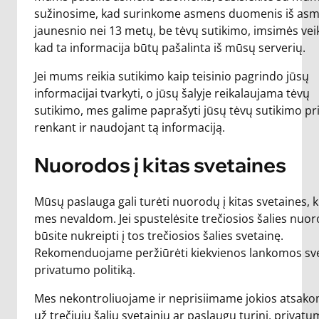
sužinosime, kad surinkome asmens duomenis iš asm
jaunesnio nei 13 metų, be tėvų sutikimo, imsimės ve
kad ta informacija būtų pašalinta iš mūsų serverių.
Jei mums reikia sutikimo kaip teisinio pagrindo jūsų
informacijai tvarkyti, o jūsų šalyje reikalaujama tėvų
sutikimo, mes galime paprašyti jūsų tėvų sutikimo pr
renkant ir naudojant tą informaciją.
Nuorodos į kitas svetaines
Mūsų paslauga gali turėti nuorodų į kitas svetaines, 
mes nevaldom. Jei spustelėsite trečiosios šalies nuor
būsite nukreipti į tos trečiosios šalies svetainę.
Rekomenduojame peržiūrėti kiekvienos lankomos sv
privatumo politiką.
Mes nekontroliuojame ir neprisiimame jokios atsak
už trečiųjų šalių svetainių ar paslaugų turinį, privat