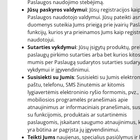
Paslaugos naudojimo stebėjimą.
Jūsų paskyros valdymui
: Jūsų registracijos kai
Paslaugos naudotojo valdymui. Jūsų pateikti a
duomenys suteikia Jums prieigą prie įvairių Pas
funkcijų, kurios yra prieinamos Jums kaip regis
naudotojui.
Sutarties vykdymui
: Jūsų įsigytų produktų, pre
paslaugų pirkimo sutarties arba bet kurios kito
mumis per Paslaugą sudarytos sutarties sudar
vykdymui ir įgyvendinimui.
Susisiekti su Jumis
: Susisiekti su Jumis elektro
paštu, telefonu, SMS žinutėmis ar kitomis
lygiavertėmis elektroninio ryšio formomis, pvz.,
mobiliosios programėlės pranešimais apie
atnaujinimus ar informaciniais pranešimais, susi
su funkcijomis, produktais ar sutartinėmis
paslaugomis, įskaitant saugumo atnaujinimus, ka
yra būtina ar pagrįsta jų įgyvendinimui.
Teikti Jums
naujienas, specialius pasiūlymus ir