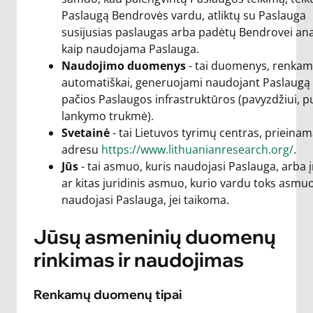
Paslaugą Bendrovės vardu, atliktų su Paslauga
susijusias paslaugas arba padėtų Bendrovei anal
kaip naudojama Paslauga.
Naudojimo duomenys
- tai duomenys, renkam
automatiškai, generuojami naudojant Paslaugą 
pačios Paslaugos infrastruktūros (pavyzdžiui, p
lankymo trukmė).
Svetainė
- tai Lietuvos tyrimų centras, prieina
adresu
https://www.lithuanianresearch.org/
.
Jūs
- tai asmuo, kuris naudojasi Paslauga, arba
ar kitas juridinis asmuo, kurio vardu toks asmu
naudojasi Paslauga, jei taikoma.
Jūsų asmeninių duomenų
rinkimas ir naudojimas
Renkamų duomenų tipai