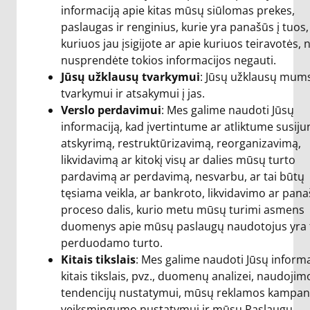
informaciją apie kitas mūsų siūlomas prekes,
paslaugas ir renginius, kurie yra panašūs į tuos,
kuriuos jau įsigijote ar apie kuriuos teiravotės,
nusprendėte tokios informacijos negauti.
Jūsų užklausų tvarkymui
: Jūsų užklausų mum
tvarkymui ir atsakymui į jas.
Verslo perdavimui
: Mes galime naudoti Jūsų
informaciją, kad įvertintume ar atliktume susij
atskyrimą, restruktūrizavimą, reorganizavimą,
likvidavimą ar kitokį visų ar dalies mūsų turto
pardavimą ar perdavimą, nesvarbu, ar tai būtų
tęsiama veikla, ar bankroto, likvidavimo ar pan
proceso dalis, kurio metu mūsų turimi asmens
duomenys apie mūsų paslaugų naudotojus yra 
perduodamo turto.
Kitais tikslais
: Mes galime naudoti Jūsų informa
kitais tikslais, pvz., duomenų analizei, naudojim
tendencijų nustatymui, mūsų reklamos kampan
veiksmingumo nustatymui ir mūsų Paslaugų,