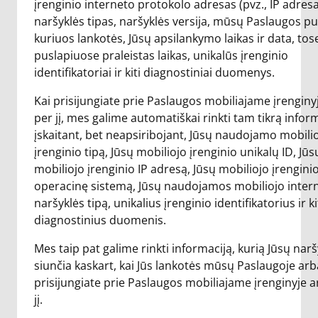
įrenginio interneto protokolo adresas (pvz., IP adresa
naršyklės tipas, naršyklės versija, mūsų Paslaugos pu
kuriuos lankotės, Jūsų apsilankymo laikas ir data, tos
puslapiuose praleistas laikas, unikalūs įrenginio
identifikatoriai ir kiti diagnostiniai duomenys.
Kai prisijungiate prie Paslaugos mobiliajame įrenginy
per jį, mes galime automatiškai rinkti tam tikrą inform
įskaitant, bet neapsiribojant, Jūsų naudojamo mobili
įrenginio tipą, Jūsų mobiliojo įrenginio unikalų ID, Jūs
mobiliojo įrenginio IP adresą, Jūsų mobiliojo įrengini
operacinę sistemą, Jūsų naudojamos mobiliojo inter
naršyklės tipą, unikalius įrenginio identifikatorius ir k
diagnostinius duomenis.
Mes taip pat galime rinkti informaciją, kurią Jūsų narš
siunčia kaskart, kai Jūs lankotės mūsų Paslaugoje arb
prisijungiate prie Paslaugos mobiliajame įrenginyje 
jį.