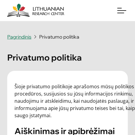
Pagrindinis
Privatumo politika
Apie mus
Privatumo politika
Archyvai
Periodika
Šioje privatumo politikoje aprašomos mūsų politikos 
Knygos
procedūros, susijusios su jūsų informacijos rinkimu,
naudojimu ir atskleidimu, kai naudojatės paslauga, ir
Naujienos
informuojama apie jūsų privatumo teises bei tai, kaip
saugo įstatymai.
Aukoti
Aiškinimas ir apibrėžimai
Susisiekite su mumis