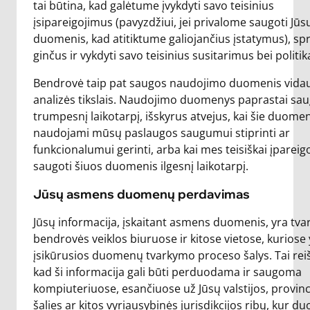
tai būtina, kad galėtume įvykdyti savo teisinius
įsipareigojimus (pavyzdžiui, jei privalome saugoti Jūs
duomenis, kad atitiktume galiojančius įstatymus), spr
ginčus ir vykdyti savo teisinius susitarimus bei politik
Bendrovė taip pat saugos naudojimo duomenis vida
analizės tikslais. Naudojimo duomenys paprastai sa
trumpesnį laikotarpį, išskyrus atvejus, kai šie duome
naudojami mūsų paslaugos saugumui stiprinti ar
funkcionalumui gerinti, arba kai mes teisiškai įpareigo
saugoti šiuos duomenis ilgesnį laikotarpį.
Jūsų asmens duomenų perdavimas
Jūsų informacija, įskaitant asmens duomenis, yra tv
bendrovės veiklos biuruose ir kitose vietose, kuriose 
įsikūrusios duomenų tvarkymo proceso šalys. Tai reiš
kad ši informacija gali būti perduodama ir saugoma
kompiuteriuose, esančiuose už Jūsų valstijos, provinc
šalies ar kitos vyriausybinės jurisdikcijos ribų, kur 