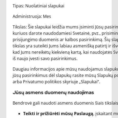
Tipas: Nuolatiniai slapukai
Administruoja: Mes
Tikslas: Šie slapukai leidžia mums įsiminti Jūsų pasiri
kuriuos darote naudodamiesi Svetainė, pvz., prisimin
prisijungimo duomenis ar kalbos pasirinkimą. Šių sl
tikslas yra suteikti Jums labiau asmenišką patirtį ir išv
kad Jums nereikėtų kiekvieną kartą, kai naudojatės Sv
iš naujo įvesti savo pasirinkimus.
Daugiau informacijos apie mūsų naudojamus slapuku
jūsų pasirinkimus dėl slapukų rasite mūsų Slapukų po
arba Privatumo politikos skyriuje „Slapukai“.
Jūsų asmens duomenų naudojimas
Bendrovė gali naudoti asmens duomenis šiais tikslais
Teikti ir prižiūrėti mūsų Paslaugą
, įskaitant 