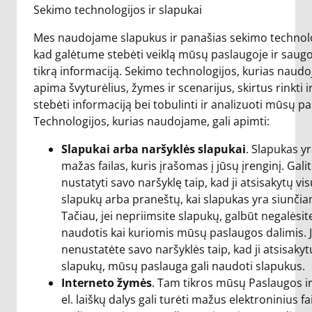
Sekimo technologijos ir slapukai
Mes naudojame slapukus ir panašias sekimo technolo
kad galėtume stebėti veiklą mūsų paslaugoje ir saugo
tikrą informaciją. Sekimo technologijos, kurias naud
apima švyturėlius, žymes ir scenarijus, skirtus rinkti i
stebėti informaciją bei tobulinti ir analizuoti mūsų p
Technologijos, kurias naudojame, gali apimti:
Slapukai arba naršyklės slapukai
. Slapukas y
mažas failas, kuris įrašomas į jūsų įrenginį. Gali
nustatyti savo naršyklę taip, kad ji atsisakytų vis
slapukų arba praneštų, kai slapukas yra siunči
Tačiau, jei nepriimsite slapukų, galbūt negalėsit
naudotis kai kuriomis mūsų paslaugos dalimis. J
nenustatėte savo naršyklės taip, kad ji atsisakyt
slapukų, mūsų paslauga gali naudoti slapukus.
Interneto žymės
. Tam tikros mūsų Paslaugos 
el. laiškų dalys gali turėti mažus elektroninius fa