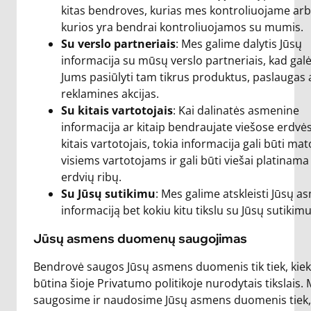
kitas bendroves, kurias mes kontroliuojame ar
kurios yra bendrai kontroliuojamos su mumis.
Su verslo partneriais
: Mes galime dalytis Jūsų
informacija su mūsų verslo partneriais, kad ga
Jums pasiūlyti tam tikrus produktus, paslaugas 
reklamines akcijas.
Su kitais vartotojais
: Kai dalinatės asmenine
informacija ar kitaip bendraujate viešose erdvė
kitais vartotojais, tokia informacija gali būti m
visiems vartotojams ir gali būti viešai platinama
erdvių ribų.
Su Jūsų sutikimu
: Mes galime atskleisti Jūsų 
informaciją bet kokiu kitu tikslu su Jūsų sutikimu
Jūsų asmens duomenų saugojimas
Bendrovė saugos Jūsų asmens duomenis tik tiek, kiek 
būtina šioje Privatumo politikoje nurodytais tikslais.
saugosime ir naudosime Jūsų asmens duomenis tiek,