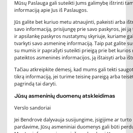
Mūsų Paslauga gali suteikti Jums galimybę ištrinti tam
informaciją apie Jus iš Paslaugos.
Jūs galite bet kuriuo metu atnaujinti, pakeisti arba ištr
savo informaciją, prisijungę prie savo paskyros, jei ją 
ir apsilankę paskyros nustatymų skyriuje, kuriame gal
tvarkyti savo asmeninę informaciją. Taip pat galite sus
su mumis ir paprašyti suteikti prieigą prie bet kurio
pateiktos asmeninės informacijos, ją ištaisyti arba ištr
Tačiau atkreipkite dėmesį, kad mums gali tekti saugo
tikrą informaciją, jei turime teisinę pareigą arba teisė
pagrindą tai daryti.
Jūsų asmeninių duomenų atskleidimas
Verslo sandoriai
Jei Bendrovė dalyvauja susijungime, įsigijime ar turto
pardavime, Jūsų asmeniniai duomenys gali būti perdu