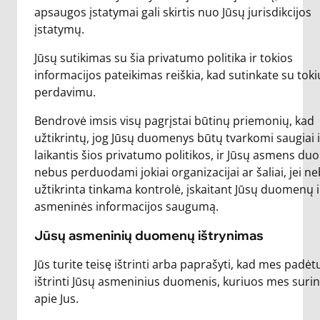
apsaugos įstatymai gali skirtis nuo Jūsų jurisdikcijos
įstatymų.
Jūsų sutikimas su šia privatumo politika ir tokios
informacijos pateikimas reiškia, kad sutinkate su toki
perdavimu.
Bendrovė imsis visų pagrįstai būtinų priemonių, kad
užtikrintų, jog Jūsų duomenys būtų tvarkomi saugiai i
laikantis šios privatumo politikos, ir Jūsų asmens d
nebus perduodami jokiai organizacijai ar šaliai, jei n
užtikrinta tinkama kontrolė, įskaitant Jūsų duomenų i
asmeninės informacijos saugumą.
Jūsų asmeninių duomenų ištrynimas
Jūs turite teisę ištrinti arba paprašyti, kad mes padė
ištrinti Jūsų asmeninius duomenis, kuriuos mes sur
apie Jus.