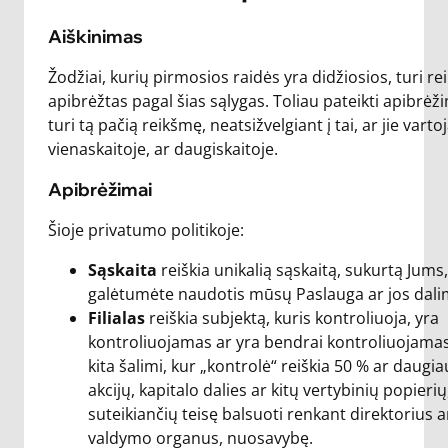
Aiškinimas
Žodžiai, kurių pirmosios raidės yra didžiosios, turi r
apibrėžtas pagal šias sąlygas. Toliau pateikti apibrėž
turi tą pačią reikšmę, neatsižvelgiant į tai, ar jie varto
vienaskaitoje, ar daugiskaitoje.
Apibrėžimai
Šioje privatumo politikoje:
Sąskaita
reiškia unikalią sąskaitą, sukurtą Jums
galėtumėte naudotis mūsų Paslauga ar jos dali
Filialas
reiškia subjektą, kuris kontroliuoja, yra
kontroliuojamas ar yra bendrai kontroliuojama
kita šalimi, kur „kontrolė“ reiškia 50 % ar daugia
akcijų, kapitalo dalies ar kitų vertybinių popierių
suteikiančių teisę balsuoti renkant direktorius a
valdymo organus, nuosavybę.