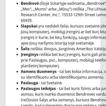
Bendrovė
(šioje Sutartyje vadinama „Bendrove“
„Mes“, „Mums“ arba „Mūsų“) reiškia „The Lithua
Research Center, Inc.“, 15533 129th Street Lemon
60439.
Slapukai
yra nedideli failai, kuriuos svetainė įdie
Jūsų kompiuterį, mobilųjį įrenginį ar bet kurį kit
įrenginį ir kurie, be kitų funkcijų, saugo informac
apie Jūsų naršymo istoriją toje svetainėje.
Šalis
reiškia: Ilinojus, Jungtinės Amerikos Valstij
Įrenginys
reiškia bet kurį įrenginį, kuris gali pris
prie Paslaugos, pvz., kompiuterį, mobilųjį telefo
planšetinį kompiuterį.
Asmens duomenys
- tai bet kokia informacija, s
su identifikuotu arba identifikuojamu asmeniu.
Paslauga
- tai Svetainė.
Paslaugos teikėjas
- tai bet kuris fizinis arba ju
asmuo, kuris tvarko duomenis Bendrovės vardu.
trečiosios šalys arba asmenys, kuriuos Bendrov
samdo, kad palengvintų Paslaugos teikimą, teik