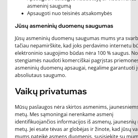
asmeninį saugumą
Apsaugoti nuo teisinės atsakomybės
Jūsų asmeninių duomenų saugumas
Jūsų asmeninių duomenų saugumas mums yra svarb
tačiau nepamirškite, kad joks perdavimo internetu b
elektroninio saugojimo būdas nėra 100 % saugus. No
stengiamės naudoti komerciškai pagrįstas priemones
asmeninių duomenų apsaugai, negalime garantuoti j
absoliutaus saugumo.
Vaikų privatumas
Mūsų paslaugos nėra skirtos asmenims, jaunesniems
metų. Mes sąmoningai nerenkame asmenį
identifikuojančios informacijos iš asmenų, jaunesnių 
metų. Jei esate tėvas ar globėjas ir žinote, kad jūsų va
mums pateikė asmens duomenis, susisiekite su mumis