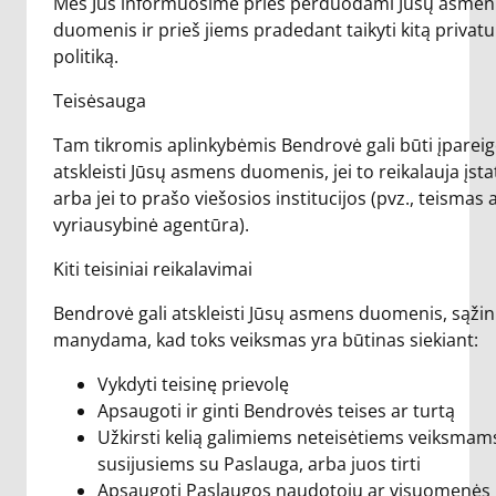
Mes Jus informuosime prieš perduodami Jūsų asmen
duomenis ir prieš jiems pradedant taikyti kitą priva
politiką.
Teisėsauga
Tam tikromis aplinkybėmis Bendrovė gali būti įparei
atskleisti Jūsų asmens duomenis, jei to reikalauja įst
arba jei to prašo viešosios institucijos (pvz., teismas 
vyriausybinė agentūra).
Kiti teisiniai reikalavimai
Bendrovė gali atskleisti Jūsų asmens duomenis, sąžin
manydama, kad toks veiksmas yra būtinas siekiant:
Vykdyti teisinę prievolę
Apsaugoti ir ginti Bendrovės teises ar turtą
Užkirsti kelią galimiems neteisėtiems veiksmam
susijusiems su Paslauga, arba juos tirti
Apsaugoti Paslaugos naudotojų ar visuomenės