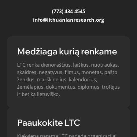
(773) 434-4545
info@lithuanianresearch.org
Medžiaga kurią renkame
LTC renka dienoraščius, laiškus, nuotraukas,
skaidres, negatyvus, filmus, monetas, pašto
ženklus, marškinėlius, kalendorius,
žemėlapius, dokumentus, diplomus, trofėjus
ir bet ką lietuviško.
Paaukokite LTC
Kiekviena parama LTC padeda organizacijai