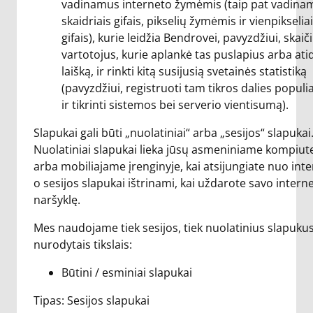
vadinamus interneto žymėmis (taip pat vadina
skaidriais gifais, pikselių žymėmis ir vienpikselia
gifais), kurie leidžia Bendrovei, pavyzdžiui, skaič
vartotojus, kurie aplankė tas puslapius arba atid
laišką, ir rinkti kitą susijusią svetainės statistiką
(pavyzdžiui, registruoti tam tikros dalies popul
ir tikrinti sistemos bei serverio vientisumą).
Slapukai gali būti „nuolatiniai“ arba „sesijos“ slapukai
Nuolatiniai slapukai lieka jūsų asmeniniame kompiut
arba mobiliajame įrenginyje, kai atsijungiate nuo inte
o sesijos slapukai ištrinami, kai uždarote savo intern
naršyklę.
Mes naudojame tiek sesijos, tiek nuolatinius slapukus
nurodytais tikslais:
Būtini / esminiai slapukai
Tipas: Sesijos slapukai