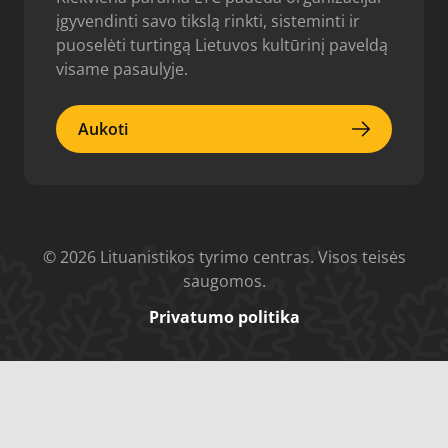
įgyvendinti savo tikslą rinkti, sisteminti ir
puoselėti turtingą Lietuvos kultūrinį paveldą
visame pasaulyje.
Aukoti
Aukoti
© 2026 Lituanistikos tyrimo centras. Visos teisės
saugomos.
Privatumo politika