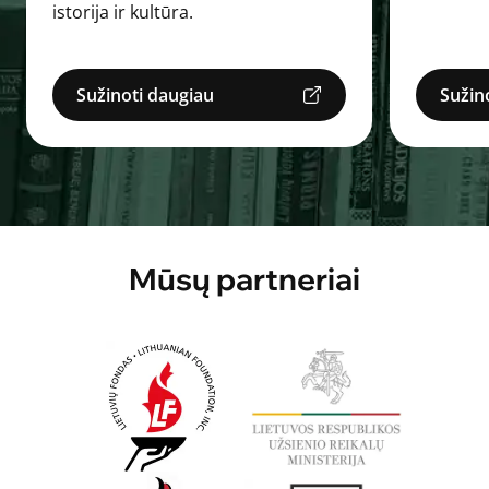
istorija ir kultūra.
Sužinoti daugiau
Sužin
Mūsų partneriai