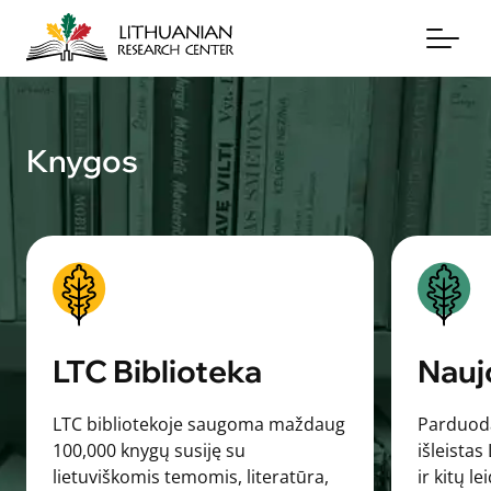
Knygos
Apie mus
Archyvai
Periodika
Knygos
LTC Biblioteka
Nauj
Naujienos
LTC bibliotekoje saugoma maždaug
Parduod
Aukoti
100,000 knygų susiję su
išleistas
lietuviškomis temomis, literatūra,
ir kitų le
Susisiekite su mumis