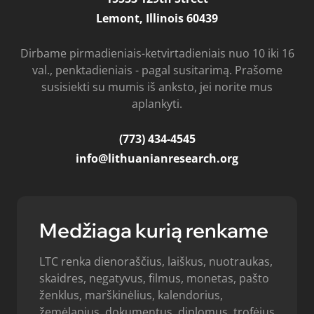
Lemont, Illinois 60439
Dirbame pirmadieniais-ketvirtadieniais nuo 10 iki 16
val., penktadieniais - pagal susitarimą. Prašome
susisiekti su mumis iš anksto, jei norite mus
aplankyti.
(773) 434-4545
info@lithuanianresearch.org
Medžiaga kurią renkame
LTC renka dienoraščius, laiškus, nuotraukas,
skaidres, negatyvus, filmus, monetas, pašto
ženklus, marškinėlius, kalendorius,
žemėlapius, dokumentus, diplomus, trofėjus