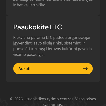
ir bet ką lietuviško.
Paaukokite LTC
Kiekviena parama LTC padeda organizacijai
įgyvendinti savo tikslą rinkti, sisteminti ir
puoselėti turtingą Lietuvos kultūrinį paveldą
visame pasaulyje.
Aukoti
Aukoti
© 2026 Lituanistikos tyrimo centras. Visos teisės
saugomos.