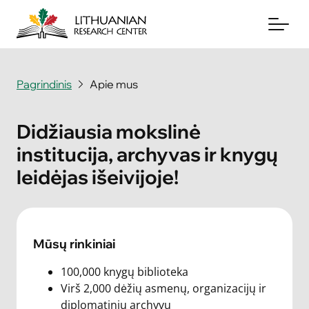
Pagrindinis
Apie mus
Apie mus
Didžiausia mokslinė
Archyvai
institucija, archyvas ir knygų
Periodika
leidėjas išeivijoje!
Knygos
Naujienos
Mūsų rinkiniai
Aukoti
100,000 knygų biblioteka
Virš 2,000 dėžių asmenų, organizacijų ir
Susisiekite su mumis
diplomatinių archyvų