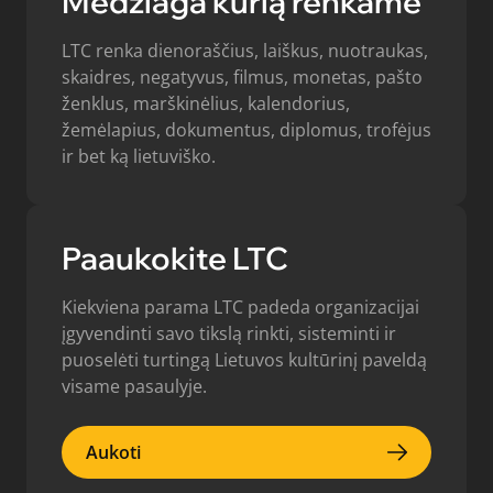
Medžiaga kurią renkame
LTC renka dienoraščius, laiškus, nuotraukas,
skaidres, negatyvus, filmus, monetas, pašto
ženklus, marškinėlius, kalendorius,
žemėlapius, dokumentus, diplomus, trofėjus
ir bet ką lietuviško.
Paaukokite LTC
Kiekviena parama LTC padeda organizacijai
įgyvendinti savo tikslą rinkti, sisteminti ir
puoselėti turtingą Lietuvos kultūrinį paveldą
visame pasaulyje.
Aukoti