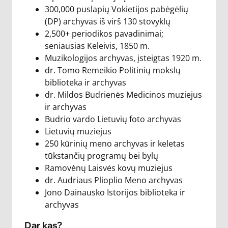
300,000 puslapių Vokietijos pabėgėlių
(DP) archyvas iš virš 130 stovyklų
2,500+ periodikos pavadinimai;
seniausias Keleivis, 1850 m.
Muzikologijos archyvas, įsteigtas 1920 m.
dr. Tomo Remeikio Politinių mokslų
biblioteka ir archyvas
dr. Mildos Budrienės Medicinos muziejus
ir archyvas
Budrio vardo Lietuvių foto archyvas
Lietuvių muziejus
250 kūrinių meno archyvas ir keletas
tūkstančių programų bei bylų
Ramovėnų Laisvės kovų muziejus
dr. Audriaus Plioplio Meno archyvas
Jono Dainausko Istorijos biblioteka ir
archyvas
Dar kas?