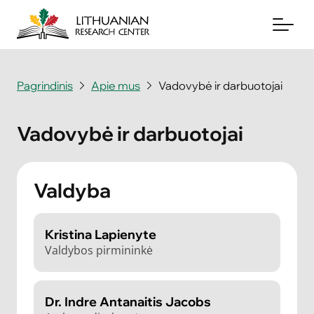
Pagrindinis
Apie mus
Vadovybė ir darbuotojai
Apie mus
Vadovybė ir darbuotojai
Archyvai
Periodika
Valdyba
Knygos
Kristina Lapienyte
Naujienos
Valdybos pirmininkė
Aukoti
Dr. Indre Antanaitis Jacobs
Susisiekite su mumis