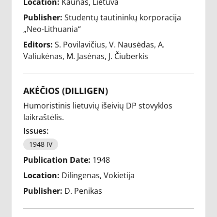
Location:
Kaunas, Lietuva
Publisher:
Studentų tautininkų korporacija
„Neo-Lithuania“
Editors:
S. Povilavičius
V. Nausėdas
A.
Valiukėnas
M. Jasėnas
J. Čiuberkis
AKĖČIOS (DILLIGEN)
Humoristinis lietuvių išeivių DP stovyklos
laikraštėlis.
Issues:
1948 IV
Publication Date:
1948
Location:
Dilingenas, Vokietija
Publisher:
D. Penikas