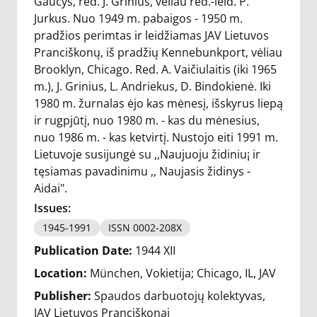
Gaučys, red. J. Grinius, vėliau red.-leid. P.
Jurkus. Nuo 1949 m. pabaigos - 1950 m.
pradžios perimtas ir leidžiamas JAV Lietuvos
Pranciškonų, iš pradžių Kennebunkport, vėliau
Brooklyn, Chicago. Red. A. Vaičiulaitis (iki 1965
m.), J. Grinius, L. Andriekus, D. Bindokienė. Iki
1980 m. žurnalas ėjo kas mėnesį, išskyrus liepą
ir rugpjūtį, nuo 1980 m. - kas du mėnesius,
nuo 1986 m. - kas ketvirtį. Nustojo eiti 1991 m.
Lietuvoje susijungė su ,,Naujuoju židiniu¡ ir
tęsiamas pavadinimu ,, Naujasis židinys -
Aidai".
Issues:
1945-1991
ISSN 0002-208X
Publication Date:
1944 XII
Location:
München, Vokietija; Chicago, IL, JAV
Publisher:
Spaudos darbuotojų kolektyvas,
JAV Lietuvos Pranciškonai