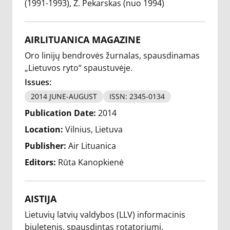
(1991-1993)
Ž. Pekarskas (nuo 1994)
AIRLITUANICA MAGAZINE
Oro linijų bendrovės žurnalas, spausdinamas
„Lietuvos ryto“ spaustuvėje.
Issues:
2014 JUNE-AUGUST
ISSN: 2345-0134
Publication Date:
2014
Location:
Vilnius, Lietuva
Publisher:
Air Lituanica
Editors:
Rūta Kanopkienė
AISTIJA
Lietuvių latvių valdybos (LLV) informacinis
biuletenis, spausdintas rotatoriumi.