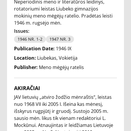
Neperiodinis meno ir literatūros leidinys,
rotatoriumi leistas Liubeko gimnazijos
mokinių meno mėgėjų ratelio. Pradėtas leisti
1946 m. rugsėjo mėn.
Issues:
1946 NR. 1-2
1947 NR. 3
Publication Date:
1946 IX
Location:
Liubekas, Vokietija
Publisher:
Meno mėgėjų ratelis
AKIRAČIAI
JAV lietuvių „atviro žodžio mėnraštis“, leistas
nuo 1968 VII iki 2005 I. Išeina kas mėnesį,
išskyrus rugpjūtį ir gruodį. Sustojo 2005 m.
sausio mėn. likus tik vienam redaktoriui L.
Mockūnui. Atnaujintas ir leidžiamas Lietuvoje