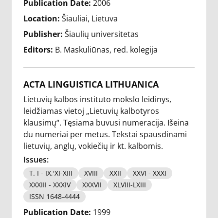
Publication Date:
2006
Location:
Šiauliai, Lietuva
Publisher:
Šiaulių universitetas
Editors:
B. Maskuliūnas
red. kolegija
ACTA LINGUISTICA LITHUANICA
Lietuvių kalbos instituto mokslo leidinys,
leidžiamas vietoj „Lietuvių kalbotyros
klausimų“. Tęsiama buvusi numeracija. Išeina
du numeriai per metus. Tekstai spausdinami
lietuvių, anglų, vokiečių ir kt. kalbomis.
Issues:
T. I - IX,'XI-XIII
XVIII
XXII
XXVI - XXXI
XXXIII - XXXIV
XXXVII
XLVIII-LXIII
ISSN 1648-4444
Publication Date:
1999