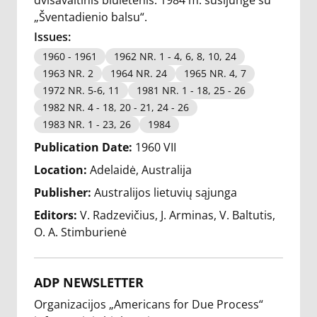
dvisavaitinis biuletenis. 1984 m. susijungė su
„Šventadienio balsu“.
Issues:
1960 - 1961
1962 NR. 1 - 4, 6, 8, 10, 24
1963 NR. 2
1964 NR. 24
1965 NR. 4, 7
1972 NR. 5-6, 11
1981 NR. 1 - 18, 25 - 26
1982 NR. 4 - 18, 20 - 21, 24 - 26
1983 NR. 1 - 23, 26
1984
Publication Date:
1960 VII
Location:
Adelaidė, Australija
Publisher:
Australijos lietuvių sąjunga
Editors:
V. Radzevičius
J. Arminas
V. Baltutis
O. A. Stimburienė
ADP NEWSLETTER
Organizacijos „Americans for Due Process“