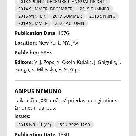
2013 SPRING, DECEMBER, ANNUAL REPORT
2014 SUMMER, DECEMBER
2015 SUMMER
2016 WINTER
2017 SUMMER
2018 SPRING
2019 SUMMER
2025 AUTUMN
Publication Date:
1976
Location:
New York, NY, JAV
Publisher:
AABS
Editors:
V. J. Zeps
Y. Okolo-Kulaks
J. Gaigulis
I.
Punga
S. Milevska
B. S. Zeps
ABIPUS NEMUNO
Laikraščio „XXI amžius“ priedas apie gimtinės
žmones ir darbus.
Issues:
2016 NR. 11 (80)
ISSN 2029-1299
Publication Date:
1990