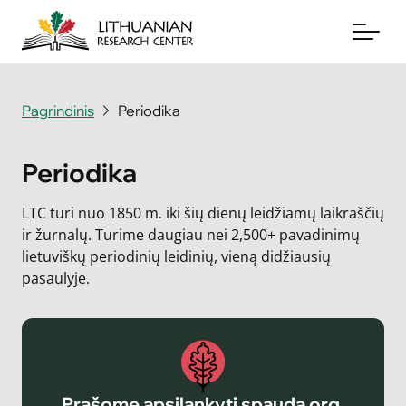
Pagrindinis
Periodika
Apie mus
Periodika
Archyvai
LTC turi nuo 1850 m. iki šių dienų leidžiamų laikraščių
Periodika
ir žurnalų. Turime daugiau nei 2,500+ pavadinimų
lietuviškų periodinių leidinių, vieną didžiausių
Knygos
pasaulyje.
Naujienos
Aukoti
Susisiekite su mumis
Prašome apsilankyti spauda.org,