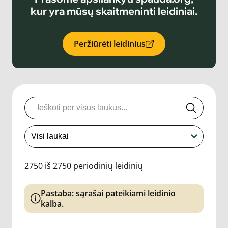
kur yra mūsų skaitmeninti leidiniai.
Peržiūrėti leidinius
2750 iš 2750 periodinių leidinių
Pastaba: sąrašai pateikiami leidinio
kalba.