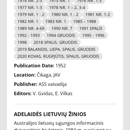
1974 NR. 2-3
1975 NR. 1
1976 NR. 1-3
1977 NR. 1-3
1978 NR. 1 – 2, 3-4
1979 NR. 1 - 2
1980 NR. 1 - 2
1981 NR. 1-2
1982 NR. 1
1983 NR. 1
1985 – 1988
1989 NR. 4-69
1990 NR. 7
1991 SPALIS
1992 - 1993
1994 GRUODIS
1995 - 1996
1998
2018 SPALIS, GRUODIS
2019 BALANDIS, LIEPA, SPALIS, GRUODIS
2020 KOVAS, RUGPJŪTIS, SPALIS, GRUODIS
Publication Date:
1952
Location:
Čikaga, JAV
Publisher:
ASS vaivadija
Editors:
V. Gvidas
E. Vilkas
ADELAIDĖS LIETUVIŲ ŽINIOS
Australijos lietuvių sąjungos informacinis