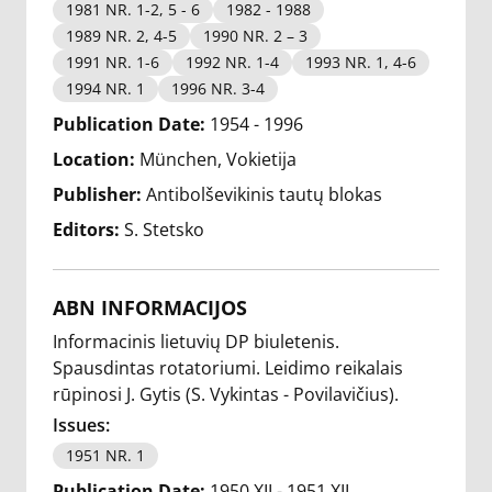
1981 NR. 1-2, 5 - 6
1982 - 1988
1989 NR. 2, 4-5
1990 NR. 2 – 3
1991 NR. 1-6
1992 NR. 1-4
1993 NR. 1, 4-6
1994 NR. 1
1996 NR. 3-4
Publication Date:
1954 - 1996
Location:
München, Vokietija
Publisher:
Antibolševikinis tautų blokas
Editors:
S. Stetsko
ABN INFORMACIJOS
Informacinis lietuvių DP biuletenis.
Spausdintas rotatoriumi. Leidimo reikalais
rūpinosi J. Gytis (S. Vykintas - Povilavičius).
Issues:
1951 NR. 1
Publication Date:
1950 XII - 1951 XII