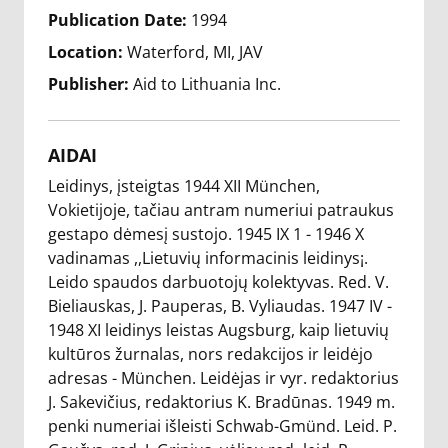
Publication Date:
1994
Location:
Waterford, MI, JAV
Publisher:
Aid to Lithuania Inc.
AIDAI
Leidinys, įsteigtas 1944 XII München,
Vokietijoje, tačiau antram numeriui patraukus
gestapo dėmesį sustojo. 1945 IX 1 - 1946 X
vadinamas ,,Lietuvių informacinis leidinys¡.
Leido spaudos darbuotojų kolektyvas. Red. V.
Bieliauskas, J. Pauperas, B. Vyliaudas. 1947 IV -
1948 XI leidinys leistas Augsburg, kaip lietuvių
kultūros žurnalas, nors redakcijos ir leidėjo
adresas - München. Leidėjas ir vyr. redaktorius
J. Sakevičius, redaktorius K. Bradūnas. 1949 m.
penki numeriai išleisti Schwab-Gmünd. Leid. P.