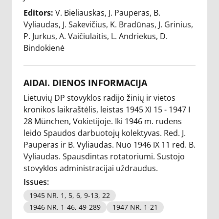
Editors:
V. Bieliauskas
J. Pauperas
B.
Vyliaudas
J. Sakevičius
K. Bradūnas
J. Grinius
P. Jurkus
A. Vaičiulaitis
L. Andriekus
D.
Bindokienė
AIDAI. DIENOS INFORMACIJA
Lietuvių DP stovyklos radijo žinių ir vietos
kronikos laikraštėlis, leistas 1945 XI 15 - 1947 I
28 München, Vokietijoje. Iki 1946 m. rudens
leido Spaudos darbuotojų kolektyvas. Red. J.
Pauperas ir B. Vyliaudas. Nuo 1946 IX 11 red. B.
Vyliaudas. Spausdintas rotatoriumi. Sustojo
stovyklos administracijai uždraudus.
Issues:
1945 NR. 1, 5, 6, 9-13, 22
1946 NR. 1-46, 49-289
1947 NR. 1-21