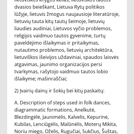
dvasios beieškant, Lietuva Rytų politikos
lūžyje, lietuvis žmogus naujausioje literatūroje,
lietuvių tauta kitų tautų šeimoje, lietuvių
liaudies audiniai, Lietuvos vyčio problemos,
religijos vaidmuo tautos gyvenime, turtų
paveldėjimo išlaikymas ir pritaikymas,
nutautimo problemos, lietuvių architektūra,
lietuviškos išeivijos uždaviniai, spaudos laisvės
atgavimas, jaunimo organizacijos persi
tvarkymas, rašytojo vaidmuo tautos lobio
išlaikyme; mašinraščiai;
2) Įvairių dainų ir šokių bei kitų paskaitų:
A. Description of steps used in folk dances,
diagrammatic formations, Anelkutė,
Blezdingėlė, Jaunimėlis, Kalvelis, Kepurinė,
Kubilas, Lenciūgėlis, Malūnėlis, Moterų Mikita,
Noriu miego, Oželis, Rugučiai, Sukčius, Šuštas,