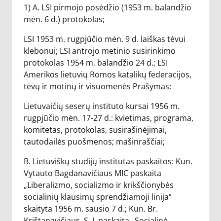
1) A. LSI pirmojo posėdžio (1953 m. balandžio
mėn. 6 d.) protokolas;
LSI 1953 m. rugpjūčio mėn. 9 d. laiškas tėvui
klebonui; LSI antrojo metinio susirinkimo
protokolas 1954 m. balandžio 24 d.; LSI
Amerikos lietuvių Romos katalikų federacijos,
tėvų ir motinų ir visuomenės Prašymas;
Lietuvaičių seserų instituto kursai 1956 m.
rugpjūčio mėn. 17-27 d.: kvietimas, programa,
komitetas, protokolas, susirašinėjimai,
tautodailės puošmenos; mašinraščiai;
B. Lietuviškų studijų institutas paskaitos: Kun.
Vytauto Bagdanavičiaus MIC paskaita
„Liberalizmo, socializmo ir krikščionybės
socialinių klausimų sprendžiamoji linija“
skaityta 1956 m. sausio 7 d.; Kun. Br.
Krištanavičiaus, S. J. paskaita „Socialinė