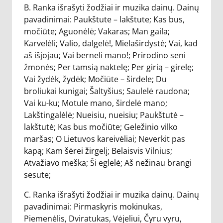
B. Ranka išrašyti žodžiai ir muzika dainų. Dainų
pavadinimai: Paukštute – lakštute; Kas bus,
močiūte; Aguonėlė; Vakaras; Man gaila;
Karvelėli; Valio, dalgelė!, Mielaširdystė; Vai, kad
aš išjojau; Vai berneli mano!; Prirodino seni
žmonės; Per tamsią naktelę; Per girią – girelę;
Vai žydėk, žydėk; Močiūte – širdele; Du
broliukai kunigai; Šaltyšius; Saulelė raudona;
Vai ku-ku; Motule mano, širdelė mano;
Lakštingalėlė; Nueisiu, nueisiu; Paukštutė –
lakštutė; Kas bus močiūte; Geležinio vilko
maršas; O Lietuvos kareivėliai; Neverkit pas
kapą; Kam šėrei žirgelį; Belaisvis Vilnius;
Atvažiavo meška; Ši eglelė; Aš nežinau brangi
sesute;
C. Ranka išrašyti žodžiai ir muzika dainų. Dainų
pavadinimai: Pirmaskyris mokinukas,
Piemenėlis, Dviratukas, Vėjeliui, Čyru vyru,