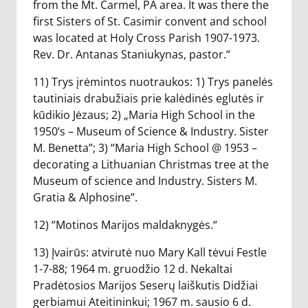
from the Mt. Carmel, PA area. It was there the
first Sisters of St. Casimir convent and school
was located at Holy Cross Parish 1907-1973.
Rev. Dr. Antanas Staniukynas, pastor.“
11) Trys įrėmintos nuotraukos: 1) Trys panelės
tautiniais drabužiais prie kalėdinės eglutės ir
kūdikio Jėzaus; 2) „Maria High School in the
1950‘s – Museum of Science & Industry. Sister
M. Benetta”; 3) “Maria High School @ 1953 –
decorating a Lithuanian Christmas tree at the
Museum of science and Industry. Sisters M.
Gratia & Alphosine”.
12) “Motinos Marijos maldaknygės.“
13) Įvairūs: atvirutė nuo Mary Kall tėvui Festle
1-7-88; 1964 m. gruodžio 12 d. Nekaltai
Pradėtosios Marijos Seserų laiškutis Didžiai
gerbiamui Ateitininkui; 1967 m. sausio 6 d.