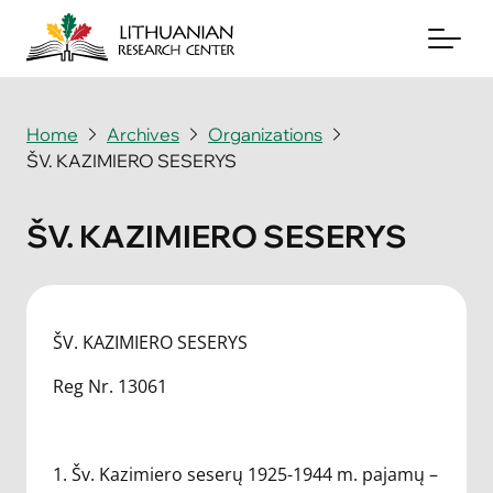
Home
Archives
Organizations
ŠV. KAZIMIERO SESERYS
About
Archives
ŠV. KAZIMIERO SESERYS
Periodicals
Books
ŠV. KAZIMIERO SESERYS
News & Events
Reg Nr. 13061
Support Us
1. Šv. Kazimiero seserų 1925-1944 m. pajamų –
Contact Us