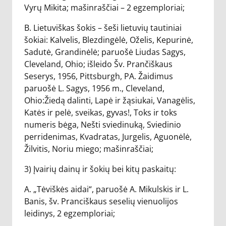
Vyrų Mikita; mašinraščiai – 2 egzemploriai;
B. Lietuviškas šokis – šeši lietuvių tautiniai
šokiai: Kalvelis, Blezdingėlė, Oželis, Kepurinė,
Sadutė, Grandinėlė; paruošė Liudas Sagys,
Cleveland, Ohio; išleido Šv. Prančiškaus
Seserys, 1956, Pittsburgh, PA. Žaidimus
paruošė L. Sagys, 1956 m., Cleveland,
Ohio:Žiedą dalinti, Lapė ir žąsiukai, Vanagėlis,
Katės ir pelė, sveikas, gyvas!, Toks ir toks
numeris bėga, Nešti sviedinuką, Sviedinio
perridenimas, Kvadratas, Jurgelis, Aguonėlė,
Žilvitis, Noriu miego; mašinraščiai;
3) Įvairių dainų ir šokių bei kitų paskaitų:
A. „Tėviškės aidai“, paruošė A. Mikulskis ir L.
Banis, šv. Pranciškaus seselių vienuolijos
leidinys, 2 egzemploriai;