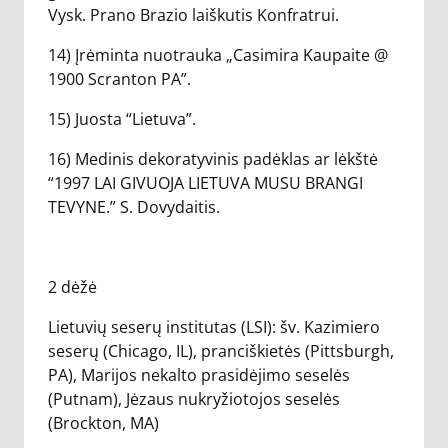
Vysk. Prano Brazio laiškutis Konfratrui.
14) Įrėminta nuotrauka „Casimira Kaupaite @
1900 Scranton PA”.
15) Juosta “Lietuva”.
16) Medinis dekoratyvinis padėklas ar lėkštė
“1997 LAI GIVUOJA LIETUVA MUSU BRANGI
TEVYNE.” S. Dovydaitis.
2 dėžė
Lietuvių seserų institutas (LSI): šv. Kazimiero
seserų (Chicago, IL), pranciškietės (Pittsburgh,
PA), Marijos nekalto prasidėjimo seselės
(Putnam), Jėzaus nukryžiotojos seselės
(Brockton, MA)