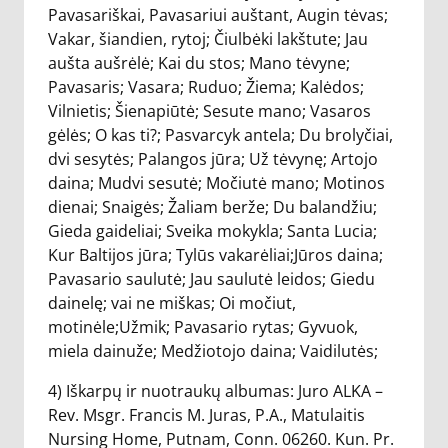
Pavasariškai, Pavasariui auštant, Augin tėvas;
Vakar, šiandien, rytoj; Čiulbėki lakštute; Jau
aušta aušrėlė; Kai du stos; Mano tėvyne;
Pavasaris; Vasara; Ruduo; Žiema; Kalėdos;
Vilnietis; Šienapiūtė; Sesute mano; Vasaros
gėlės; O kas ti?; Pasvarcyk antela; Du brolyčiai,
dvi sesytės; Palangos jūra; Už tėvynę; Artojo
daina; Mudvi sesutė; Močiutė mano; Motinos
dienai; Snaigės; Žaliam berže; Du balandžiu;
Gieda gaideliai; Sveika mokykla; Santa Lucia;
Kur Baltijos jūra; Tylūs vakarėliai;Jūros daina;
Pavasario saulutė; Jau saulutė leidos; Giedu
dainelę; vai ne miškas; Oi močiut,
motinėle;Užmik; Pavasario rytas; Gyvuok,
miela dainuže; Medžiotojo daina; Vaidilutės;
4) Iškarpų ir nuotraukų albumas: Juro ALKA –
Rev. Msgr. Francis M. Juras, P.A., Matulaitis
Nursing Home, Putnam, Conn. 06260. Kun. Pr.