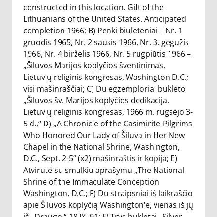
constructed in this location. Gift of the
Lithuanians of the United States. Anticipated
completion 1966; B) Penki biuleteniai – Nr. 1
gruodis 1965, Nr. 2 sausis 1966, Nr. 3. gėgužis
1966, Nr. 4 birželis 1966, Nr. 5 rugpiūtis 1966 –
„Šiluvos Marijos koplyčios šventinimas,
Lietuvių religinis kongresas, Washington D.C.;
visi mašinraščiai; C) Du egzemploriai bukleto
„Šiluvos šv. Marijos koplyčios dedikacija.
Lietuvių religinis kongresas, 1966 m. rugsėjo 3-
5 d.,“ D) „A Chronicle of the Casimirite-Pilgrims
Who Honored Our Lady of Šiluva in Her New
Chapel in the National Shrine, Washington,
D.C., Sept. 2-5“ (x2) mašinraštis ir kopija; E)
Atvirutė su smulkiu aprašymu „The National
Shrine of the Immaculate Conception
Washington, D.C.; F) Du straipsniai iš laikraščio
apie Šiluvos koplyčią Washington‘e, vienas iš jų
iš „Draugo,“ 18.IX. 91; F) Trys bukletai „Silver