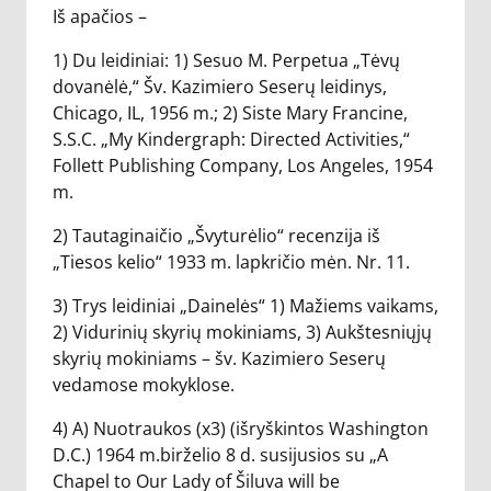
Iš apačios –
1) Du leidiniai: 1) Sesuo M. Perpetua „Tėvų
dovanėlė,“ Šv. Kazimiero Seserų leidinys,
Chicago, IL, 1956 m.; 2) Siste Mary Francine,
S.S.C. „My Kindergraph: Directed Activities,“
Follett Publishing Company, Los Angeles, 1954
m.
2) Tautaginaičio „Švyturėlio“ recenzija iš
„Tiesos kelio“ 1933 m. lapkričio mėn. Nr. 11.
3) Trys leidiniai „Dainelės“ 1) Mažiems vaikams,
2) Vidurinių skyrių mokiniams, 3) Aukštesniųjų
skyrių mokiniams – šv. Kazimiero Seserų
vedamose mokyklose.
4) A) Nuotraukos (x3) (išryškintos Washington
D.C.) 1964 m.birželio 8 d. susijusios su „A
Chapel to Our Lady of Šiluva will be