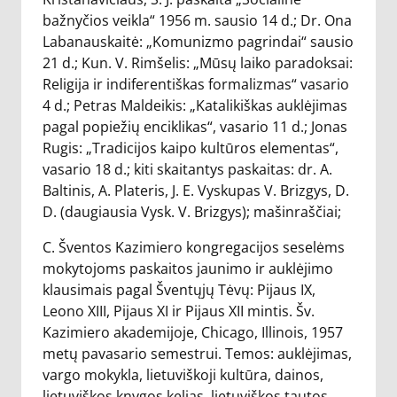
bažnyčios veikla“ 1956 m. sausio 14 d.; Dr. Ona
Labanauskaitė: „Komunizmo pagrindai“ sausio
21 d.; Kun. V. Rimšelis: „Mūsų laiko paradoksai:
Religija ir indiferentiškas formalizmas“ vasario
4 d.; Petras Maldeikis: „Katalikiškas auklėjimas
pagal popiežių enciklikas“, vasario 11 d.; Jonas
Rugis: „Tradicijos kaipo kultūros elementas“,
vasario 18 d.; kiti skaitantys paskaitas: dr. A.
Baltinis, A. Plateris, J. E. Vyskupas V. Brizgys, D.
D. (daugiausia Vysk. V. Brizgys); mašinraščiai;
C. Šventos Kazimiero kongregacijos seselėms
mokytojoms paskaitos jaunimo ir auklėjimo
klausimais pagal Šventųjų Tėvų: Pijaus IX,
Leono XIII, Pijaus XI ir Pijaus XII mintis. Šv.
Kazimiero akademijoje, Chicago, Illinois, 1957
metų pavasario semestrui. Temos: auklėjimas,
vargo mokykla, lietuviškoji kultūra, dainos,
lietuviškos knygos kelias, lietuviškos tautos