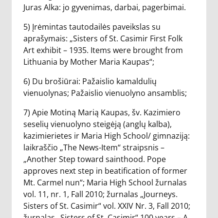
Juras Alka: jo gyvenimas, darbai, pagerbimai.
5) Įrėmintas tautodailės paveikslas su
aprašymais: „Sisters of St. Casimir First Folk
Art exhibit – 1935. Items were brought from
Lithuania by Mother Maria Kaupas“;
6) Du brošiūrai: Pažaislio kamaldulių
vienuolynas; Pažaislio vienuolyno ansamblis;
7) Apie Motiną Marią Kaupas, šv. Kazimiero
seselių vienuolyno steigėją (anglų kalba),
kazimierietes ir Maria High School/ gimnaziją:
laikraščio „The News-Item“ straipsnis –
„Another Step toward sainthood. Pope
approves next step in beatification of former
Mt. Carmel nun“; Maria High School žurnalas
vol. 11, nr. 1, Fall 2010; žurnalas „Journeys.
Sisters of St. Casimir“ vol. XXIV Nr. 3, Fall 2010;
žurnalas „Sisters of St. Casimir“ 100 years – A