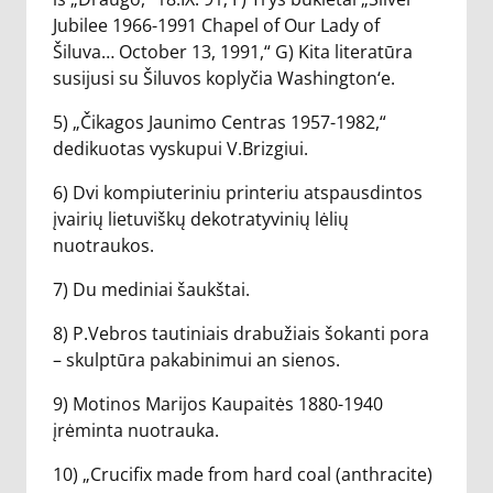
Jubilee 1966-1991 Chapel of Our Lady of
Šiluva… October 13, 1991,“ G) Kita literatūra
susijusi su Šiluvos koplyčia Washington‘e.
5) „Čikagos Jaunimo Centras 1957-1982,“
dedikuotas vyskupui V.Brizgiui.
6) Dvi kompiuteriniu printeriu atspausdintos
įvairių lietuviškų dekotratyvinių lėlių
nuotraukos.
7) Du mediniai šaukštai.
8) P.Vebros tautiniais drabužiais šokanti pora
– skulptūra pakabinimui an sienos.
9) Motinos Marijos Kaupaitės 1880-1940
įrėminta nuotrauka.
10) „Crucifix made from hard coal (anthracite)