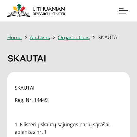
Home
Archives
Organizations
SKAUTAI
About
SKAUTAI
Archives
Periodicals
SKAUTAI
Books
Reg. Nr. 14449
News & Events
Support Us
1. Filisterių skautų sąjungos narių sąrašai,
aplankas nr. 1
Contact Us