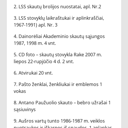
2. LSS skautų brolijos nuostatai, apl. Nr.2
3. LSS stovyklų laikraštukai ir aplinkraščiai,
1967-1991) apl. Nr. 3
4. Dainorėliai Akademinio skautų sąjungos
1987, 1998 m. 4 vnt.
5. CD foto – skautų stovykla Rake 2007 m.
liepos 22-rupjūčio 4 d. 2 vnt.
6. Atvirukai 20 vnt.
7. Pašto ženklai, ženkliukai ir emblemos 1
vokas
8. Antano Paužuolio skauto – bebro užrašai 1
sąsiuvinys
9. Aušros vartų tunto 1986-1987 m. veiklos
nuotraukos ir iškarpos iš spaudos, 1 aplankas