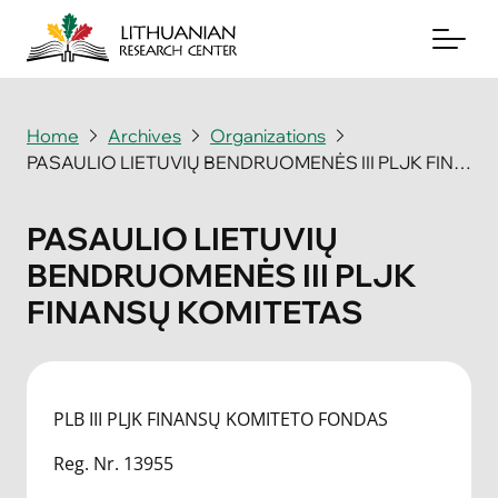
Home
Archives
Organizations
PASAULIO LIETUVIŲ BENDRUOMENĖS III PLJK FINANSŲ KOMITETAS
About
Archives
PASAULIO LIETUVIŲ
BENDRUOMENĖS III PLJK
Periodicals
FINANSŲ KOMITETAS
Books
News & Events
PLB III PLJK FINANSŲ KOMITETO FONDAS
Support Us
Reg. Nr. 13955
Contact Us