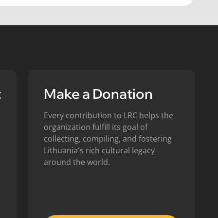
t
Make a Donation
Every contribution to LRC helps the
organization fulfill its goal of
collecting, compiling, and fostering
Lithuania's rich cultural legacy
around the world.