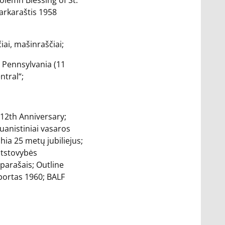
Solemn Blessing of St.
arkaraštis 1958
iai, mašinraščiai;
, Pennsylvania (11
ntral“;
 12th Anniversary;
uanistiniai vasaros
hia 25 metų jubiliejus;
atstovybės
parašais; Outline
portas 1960; BALF