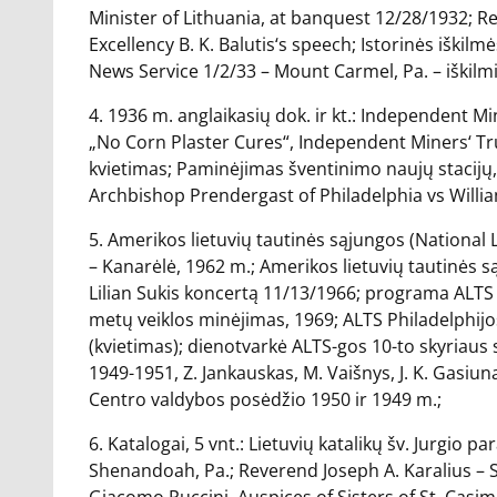
Minister of Lithuania, at banquest 12/28/1932; Rev
Excellency B. K. Balutis‘s speech; Istorinės iškil
News Service 1/2/33 – Mount Carmel, Pa. – iškilmi
4. 1936 m. anglaikasių dok. ir kt.: Independent M
„No Corn Plaster Cures“, Independent Miners‘ Truc
kvietimas; Paminėjimas šventinimo naujų stacijų, š
Archbishop Prendergast of Philadelphia vs Willi
5. Amerikos lietuvių tautinės sąjungos (National L
– Kanarėlė, 1962 m.; Amerikos lietuvių tautinės 
Lilian Sukis koncertą 11/13/1966; programa ALTS
metų veiklos minėjimas, 1969; ALTS Philadelphijos
(kvietimas); dienotvarkė ALTS-gos 10-to skyriaus 
1949-1951, Z. Jankauskas, M. Vaišnys, J. K. Gasiun
Centro valdybos posėdžio 1950 ir 1949 m.;
6. Katalogai, 5 vnt.: Lietuvių katalikų šv. Jurgio
Shenandoah, Pa.; Reverend Joseph A. Karalius – S