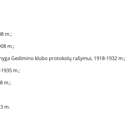
08 m.;
908 m.;
, knyga Gedimino klubo protokolų rašymui, 1918-1932 m.;
-1935 m.;
8 m.;
53 m.