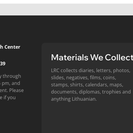
h Center
Materials We Collec
439
LRC collects diaries, letters, photos,
y through
slides, negatives, films, coins,
4 pm, and
stamps, shirts, calendars, maps,
ent. Please
documents, diplomas, trophies and
e if you
anything Lithuanian.