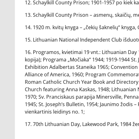
12. Schaylkill County Prison; 1901-1957 po kiek kas
13. Schaylkill County Prison – asmenų, skaičių, me
14. 1920 m. kvitų knyga – „čekių šaknelių“ knyga,
15. Lithuanian National Independent Club išduot
16. Programos, kvietimai 19 vnt.: Lithuanian Day
kopija); Programa „Močiaka“ 1944; 1919-1944 St. 
Exhibition Adalbertas Staneika 1965; Conventio
Alliance of America, 1960; Program Commemorating
Roman Catholic Church Year Book and Directory O
Church featuring Anna Kaskas, 1948; Lithuanian Na
1970; Sv. Pranciskaus parapija Minersville, Penna
1945; St. Joseph‘s Bulletin, 1954; Jaunimo žodis
vienkartinis leidinys no. 1;
17. 70th Lithuanian Day, Lakewood Park, 1984 žen