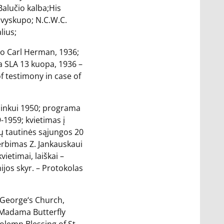
Balučio kalba;His
kivyskupo; N.C.W.C.
lius;
 to Carl Herman, 1936;
ia SLA 13 kuopa, 1936 –
of testimony in case of
mininkui 1950; programa
-1959; kvietimas į
ų tautinės sąjungos 20
gerbimas Z. Jankauskaui
ietimai, laiškai –
ijos skyr. – Protokolas
. George‘s Church,
; Madama Butterfly