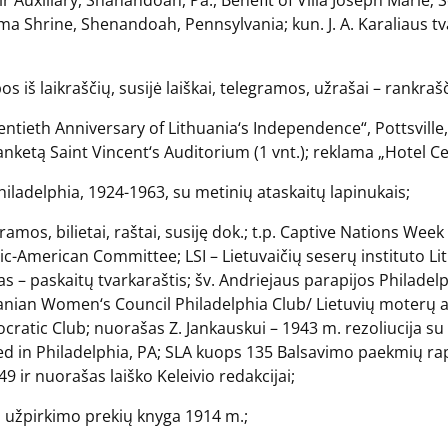
r Auxiliary, Shanandoah, Pa., Benefit of Villa Joseph Marie; 
a Shrine, Shenandoah, Pennsylvania; kun. J. A. Karaliaus tv
 iš laikraščių, susijė laiškai, telegramos, užrašai – rankrašč
tieth Anniversary of Lithuania‘s Independence“, Pottsville
anketą Saint Vincent‘s Auditorium (1 vnt.); reklama „Hotel Ce
hiladelphia, 1924-1963, su metinių ataskaitų lapinukais;
mos, bilietai, raštai, susiję dok.; t.p. Captive Nations Week
ic-American Committee; LSI – Lietuvaičių seserų instituto Lit
as – paskaitų tvarkaraštis; šv. Andriejaus parapijos Philadelp
huanian Women‘s Council Philadelphia Club/ Lietuvių moterų 
ratic Club; nuorašas Z. Jankauskui – 1943 m. rezoliucija su 
ed in Philadelphia, PA; SLA kuops 135 Balsavimo paekmių ra
9 ir nuorašas laiško Keleivio redakcijai;
o užpirkimo prekių knyga 1914 m.;