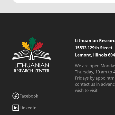
Lithuanian Researc
15533 129th Street
Lemont, Illinois 60
We are open Monda
Thursday, 10 am to 
Fridays by appointm
contact us in advanc
wish to visit.
Facebook
LinkedIn