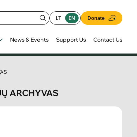
LT
EN
Donate
News & Events
Support Us
Contact Us
VAS
IJŲ ARCHYVAS