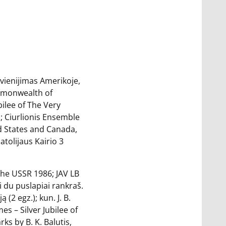
sivienijimas Amerikoje,
ommonwealth of
ilee of The Very
; Ciurlionis Ensemble
d States and Canada,
tolijaus Kairio 3
 the USSR 1986; JAV LB
i du puslapiai rankraš.
(2 egz.); kun. J. B.
es – Silver Jubilee of
ks by B. K. Balutis,