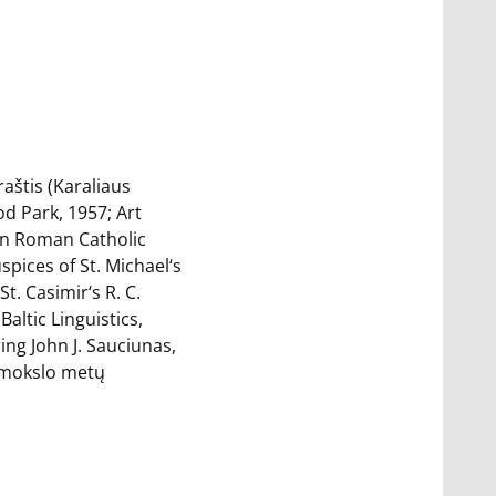
aštis (Karaliaus
d Park, 1957; Art
an Roman Catholic
pices of St. Michael‘s
. Casimir‘s R. C.
altic Linguistics,
ing John J. Sauciunas,
4 mokslo metų