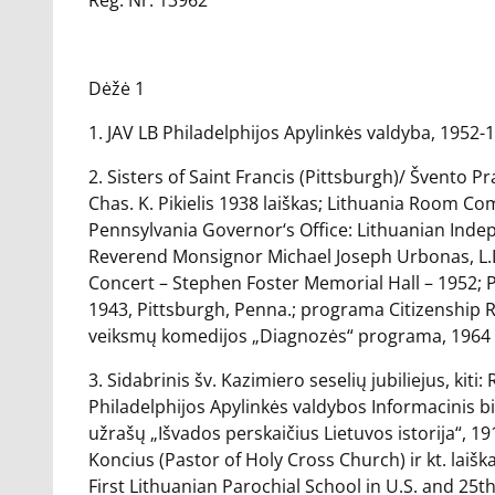
Reg. Nr. 13962
Dėžė 1
1. JAV LB Philadelphijos Apylinkės valdyba, 1952-1
2. Sisters of Saint Francis (Pittsburgh)/ Švento P
Chas. K. Pikielis 1938 laiškas; Lithuania Room C
Pennsylvania Governor‘s Office: Lithuanian Inde
Reverend Monsignor Michael Joseph Urbonas, L.L.D
Concert – Stephen Foster Memorial Hall – 1952;
1943, Pittsburgh, Penna.; programa Citizenship R
veiksmų komedijos „Diagnozės“ programa, 1964 
3. Sidabrinis šv. Kazimiero seselių jubiliejus, ki
Philadelphijos Apylinkės valdybos Informacinis bi
užrašų „Išvados perskaičius Lietuvos istorija“, 1915
Koncius (Pastor of Holy Cross Church) ir kt. laiška
First Lithuanian Parochial School in U.S. and 25th