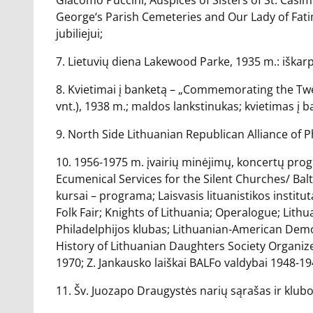
Giacomo Puccini, Auspices of Sisters of St. Casimi
George‘s Parish Cemeteries and Our Lady of Fatim
jubiliejui;
7. Lietuvių diena Lakewood Parke, 1935 m.: iškarpos
8. Kvietimai į banketą – „Commemorating the Twen
vnt.), 1938 m.; maldos lankstinukas; kvietimas į b
9. North Side Lithuanian Republican Alliance of P
10. 1956-1975 m. įvairių minėjimų, koncertų progra
Ecumenical Services for the Silent Churches/ Balt
kursai – programa; Laisvasis lituanistikos institut
Folk Fair; Knights of Lithuania; Operalogue; Lit
Philadelphijos klubas; Lithuanian-American Democ
History of Lithuanian Daughters Society Organiz
1970; Z. Jankausko laiškai BALFo valdybai 1948-194
11. Šv. Juozapo Draugystės narių sąrašas ir klub