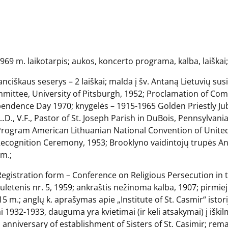
969 m. laikotarpis; aukos, koncerto programa, kalba, laiškai;
ranciškaus seserys – 2 laiškai; malda į šv. Antaną Lietuvių su
ommittee, University of Pitsburgh, 1952; Proclamation of C
pendence Day 1970; knygelės – 1915-1965 Golden Priestly Jub
., V.F., Pastor of St. Joseph Parish in DuBois, Pennsylvania
 Program American Lithuanian National Convention of Unite
ecognition Ceremony, 1953; Brooklyno vaidintojų trupės Ana
m.;
ti: Registration form – Conference on Religious Persecution in
uletenis nr. 5, 1959; ankraštis nežinoma kalba, 1907; pirmiej
 m.; anglų k. aprašymas apie „Institute of St. Casmir“ istoriją 
i 1932-1933, dauguma yra kvietimai (ir keli atsakymai) į iškilm
 anniversary of establishment of Sisters of St. Casimir; remar