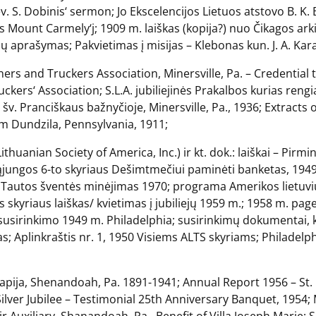
. S. Dobinis‘ sermon; Jo Ekscelencijos Lietuos atstovo B. K. 
mės Mount Carmely‘j; 1909 m. laiškas (kopija?) nuo Čikagos ar
ų aprašymas; Pakvietimas į misijas – Klebonas kun. J. A. Kara
iners and Truckers Association, Minersville, Pa. – Credential
kers‘ Association; S.L.A. jubiliejinės Prakalbos kurias reng
v. Pranciškaus bažnyčioje, Minersville, Pa., 1936; Extracts 
am Dundzila, Pennsylvania, 1911;
ithuanian Society of America, Inc.) ir kt. dok.: laiškai – Pir
sąjungos 6-to skyriaus Dešimtmečiui paminėti banketas, 1949
 Tautos šventės minėjimas 1970; programa Amerikos lietuvi
 skyriaus laiškas/ kvietimas į jubiliejų 1959 m.; 1958 m. pa
susirinkimo 1949 m. Philadelphia; susirinkimų dokumentai, kv
as; Aplinkraštis nr. 1, 1950 Visiems ALTS skyriams; Philadelph
 parapija, Shenandoah, Pa. 1891-1941; Annual Report 1956 – St
ilver Jubilee – Testimonial 25th Anniversary Banquet, 1954