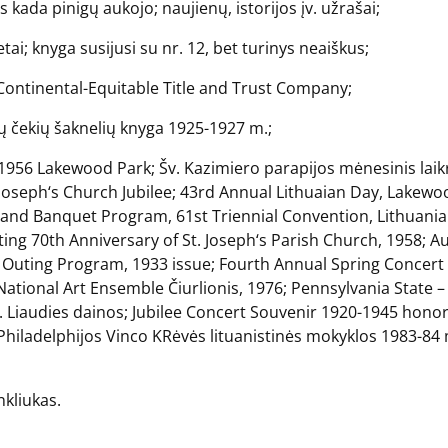
 kada pinigų aukojo; naujienų, istorijos įv. užrašai;
tai; knyga susijusi su nr. 12, bet turinys neaiškus;
 Continental-Equitable Title and Trust Company;
ų čekių šaknelių knyga 1925-1927 m.;
 1956 Lakewood Park; Šv. Kazimiero parapijos mėnesinis laikr
Joseph‘s Church Jubilee; 43rd Annual Lithuaian Day, Lakewoo
n and Banquet Program, 61st Triennial Convention, Lithuani
 70th Anniversary of St. Joseph‘s Parish Church, 1958; Aus
uting Program, 1933 issue; Fourth Annual Spring Concert St
tional Art Ensemble Čiurlionis, 1976; Pennsylvania State – B
. Liaudies dainos; Jubilee Concert Souvenir 1920-1945 honor
 – Philadelphijos Vinco KRėvės lituanistinės mokyklos 1983-8
kliukas.