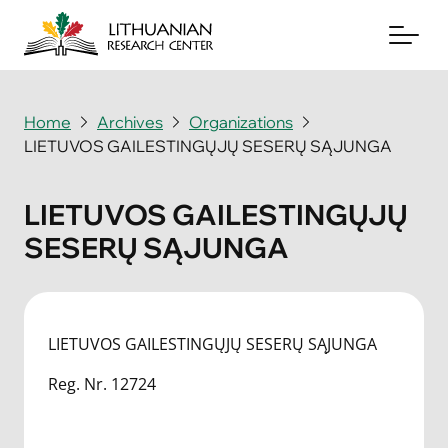
Home
Archives
Organizations
LIETUVOS GAILESTINGŲJŲ SESERŲ SĄJUNGA
About
Archives
LIETUVOS GAILESTINGŲJŲ
SESERŲ SĄJUNGA
Periodicals
Books
News & Events
LIETUVOS GAILESTINGŲJŲ SESERŲ SĄJUNGA
Reg. Nr. 12724
Support Us
Contact Us