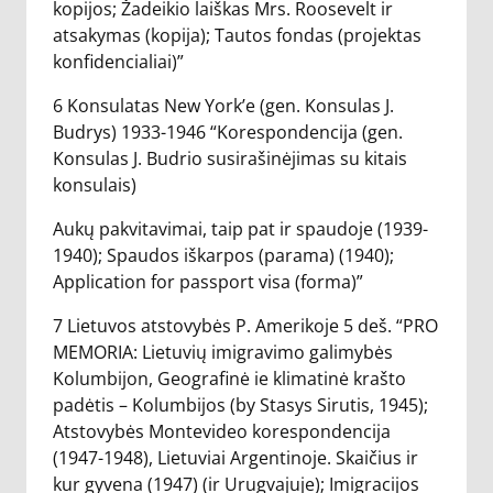
kopijos; Žadeikio laiškas Mrs. Roosevelt ir
atsakymas (kopija); Tautos fondas (projektas
konfidencialiai)”
6 Konsulatas New York’e (gen. Konsulas J.
Budrys) 1933-1946 “Korespondencija (gen.
Konsulas J. Budrio susirašinėjimas su kitais
konsulais)
Aukų pakvitavimai, taip pat ir spaudoje (1939-
1940); Spaudos iškarpos (parama) (1940);
Application for passport visa (forma)”
7 Lietuvos atstovybės P. Amerikoje 5 deš. “PRO
MEMORIA: Lietuvių imigravimo galimybės
Kolumbijon, Geografinė ie klimatinė krašto
padėtis – Kolumbijos (by Stasys Sirutis, 1945);
Atstovybės Montevideo korespondencija
(1947-1948), Lietuviai Argentinoje. Skaičius ir
kur gyvena (1947) (ir Urugvajuje); Imigracijos