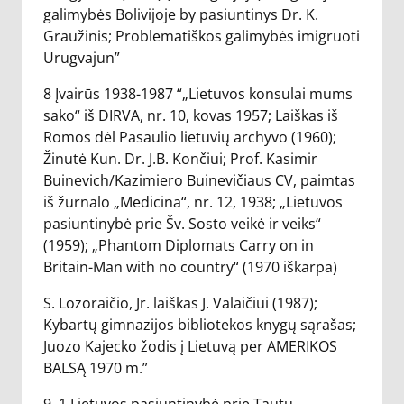
galimybės Bolivijoje by pasiuntinys Dr. K.
Graužinis; Problematiškos galimybės imigruoti
Urugvajun”
8 Įvairūs 1938-1987 “„Lietuvos konsulai mums
sako“ iš DIRVA, nr. 10, kovas 1957; Laiškas iš
Romos dėl Pasaulio lietuvių archyvo (1960);
Žinutė Kun. Dr. J.B. Končiui; Prof. Kasimir
Buinevich/Kazimiero Buinevičiaus CV, paimtas
iš žurnalo „Medicina“, nr. 12, 1938; „Lietuvos
pasiuntinybė prie Šv. Sosto veikė ir veiks“
(1959); „Phantom Diplomats Carry on in
Britain-Man with no country“ (1970 iškarpa)
S. Lozoraičio, Jr. laiškas J. Valaičiui (1987);
Kybartų gimnazijos bibliotekos knygų sąrašas;
Juozo Kajecko žodis į Lietuvą per AMERIKOS
BALSĄ 1970 m.”