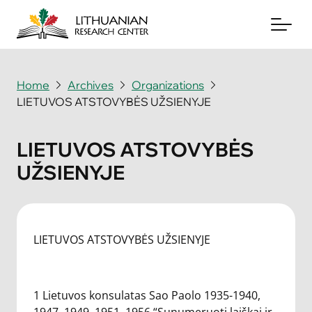
Home
Archives
Organizations
LIETUVOS ATSTOVYBĖS UŽSIENYJE
About
Archives
LIETUVOS ATSTOVYBĖS
UŽSIENYJE
Periodicals
Books
News & Events
LIETUVOS ATSTOVYBĖS UŽSIENYJE
Support Us
1 Lietuvos konsulatas Sao Paolo 1935-1940,
Contact Us