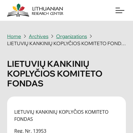
Home
Archives
Organizations
LIETUVIŲ KANKINIŲ KOPLYČIOS KOMITETO FONDAS
About
Archives
LIETUVIŲ KANKINIŲ
KOPLYČIOS KOMITETO
Periodicals
FONDAS
Books
News & Events
LIETUVIŲ KANKINIŲ KOPLYČIOS KOMITETO
Support Us
FONDAS
Contact Us
Reg. Nr. 13953