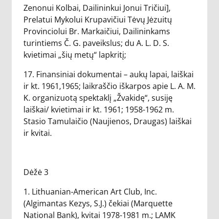
Zenonui Kolbai, Dailininkui Jonui Tričiui],
Prelatui Mykolui Krupavičiui Tėvų Jėzuitų
Provinciolui Br. Markaičiui, Dailininkams
turintiems Č. G. paveikslus; du A. L. D. S.
kvietimai „šių metų“ lapkritį;
17. Finansiniai dokumentai – aukų lapai, laiškai
ir kt. 1961,1965; laikraščio iškarpos apie L. A. M.
K. organizuotą spektaklį „Žvakidę“, susiję
laiškai/ kvietimai ir kt. 1961; 1958-1962 m.
Stasio Tamulaičio (Naujienos, Draugas) laiškai
ir kvitai.
Dėžė 3
1. Lithuanian-American Art Club, Inc.
(Algimantas Kezys, S.J.) čekiai (Marquette
National Bank), kvitai 1978-1981 m.; LAMK