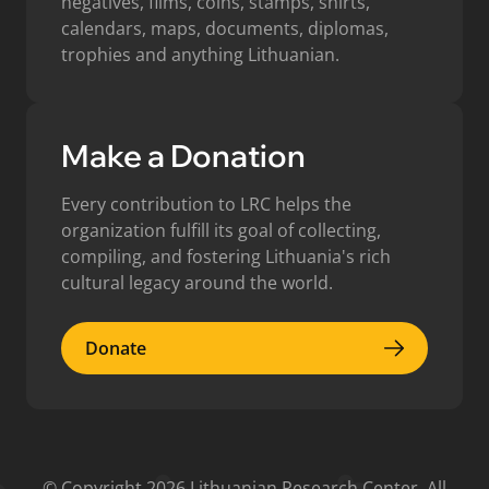
negatives, films, coins, stamps, shirts,
calendars, maps, documents, diplomas,
trophies and anything Lithuanian.
Make a Donation
Every contribution to LRC helps the
organization fulfill its goal of collecting,
compiling, and fostering Lithuania's rich
cultural legacy around the world.
Donate
Donate
© Copyright 2026 Lithuanian Research Center. All