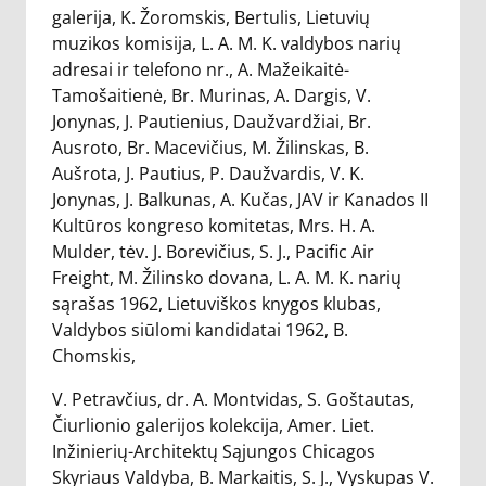
galerija, K. Žoromskis, Bertulis, Lietuvių
muzikos komisija, L. A. M. K. valdybos narių
adresai ir telefono nr., A. Mažeikaitė-
Tamošaitienė, Br. Murinas, A. Dargis, V.
Jonynas, J. Pautienius, Daužvardžiai, Br.
Ausroto, Br. Macevičius, M. Žilinskas, B.
Aušrota, J. Pautius, P. Daužvardis, V. K.
Jonynas, J. Balkunas, A. Kučas, JAV ir Kanados II
Kultūros kongreso komitetas, Mrs. H. A.
Mulder, tėv. J. Borevičius, S. J., Pacific Air
Freight, M. Žilinsko dovana, L. A. M. K. narių
sąrašas 1962, Lietuviškos knygos klubas,
Valdybos siūlomi kandidatai 1962, B.
Chomskis,
V. Petravčius, dr. A. Montvidas, S. Goštautas,
Čiurlionio galerijos kolekcija, Amer. Liet.
Inžinierių-Architektų Sąjungos Chicagos
Skyriaus Valdyba, B. Markaitis, S. J., Vyskupas V.