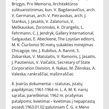
Brizgys, Pro Memoria, Architektūros
sulituanistinimas, kun. V. Bagdanavičius, arch.
V. Germanas, arch. V. Petrauskas, arch. J.
Stankus, J. Jasaitis, V. Zalatorius, V.
Meškauskas, Zoromskis, K. Drangelis, L.
Fehrmann, C. J. Jendryk, Gallery International,
Gelgaudas, E. Abeckienė, The Loyolan editors,
M. K. Čiurlionio 90 metų sukakties minėjimas
Chicagoje, tėv. J. Kubilius, A. Rannit, S.
Zobarskas, V. Matulaitis, V. Ramonis, J. Jasaitis,
J. Pautienius, V. Vaičaitis, Secretary of State
Corporation Division, A. Nakas, M. Žilinskas, A.
Valeska; rankraščiai, mašinraščiai;
8. Įvairūs dokumentai – statutas, įstatų
papildymas; 1961-1964 m. L. A. M. K. narių
sąrašai, pareiškimai; 1962 m. prašymas
patalpoms; kvietimai – kvietimas į nepaprastą
posėdį 1963.01.02 galutiniam Č. G. ir Meno