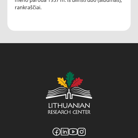
meno paroda 1957 m. iš Blinstrubo (albumas);
rankraščiai.