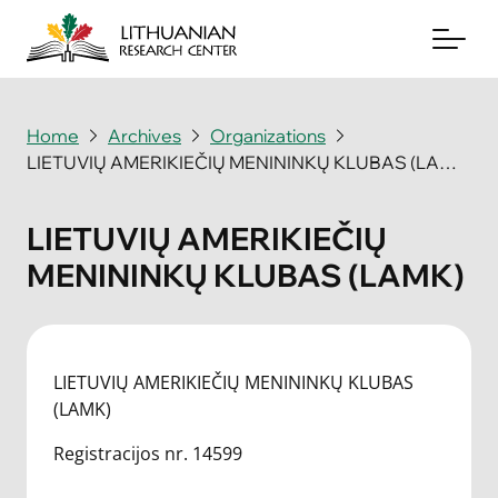
Home
Archives
Organizations
LIETUVIŲ AMERIKIEČIŲ MENININKŲ KLUBAS (LAMK)
About
Archives
LIETUVIŲ AMERIKIEČIŲ
MENININKŲ KLUBAS (LAMK)
Periodicals
Books
News & Events
LIETUVIŲ AMERIKIEČIŲ MENININKŲ KLUBAS
(LAMK)
Support Us
Registracijos nr. 14599
Contact Us