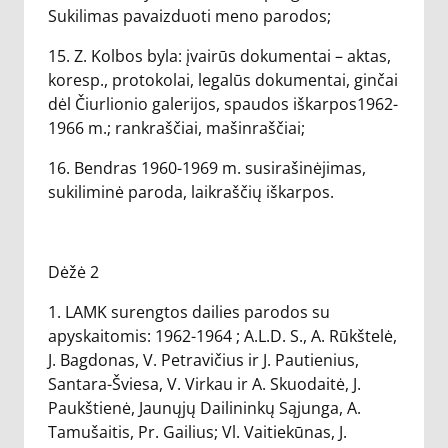
Sukilimas pavaizduoti meno parodos;
15. Z. Kolbos byla: įvairūs dokumentai – aktas,
koresp., protokolai, legalūs dokumentai, ginčai
dėl Čiurlionio galerijos, spaudos iškarpos1962-
1966 m.; rankraščiai, mašinraščiai;
16. Bendras 1960-1969 m. susirašinėjimas,
sukiliminė paroda, laikraščių iškarpos.
Dėžė 2
1. LAMK surengtos dailies parodos su
apyskaitomis: 1962-1964 ; A.L.D. S., A. Rūkštelė,
J. Bagdonas, V. Petravičius ir J. Pautienius,
Santara-Šviesa, V. Virkau ir A. Skuodaitė, J.
Paukštienė, Jaunųjų Dailininkų Sąjunga, A.
Tamušaitis, Pr. Gailius; Vl. Vaitiekūnas, J.