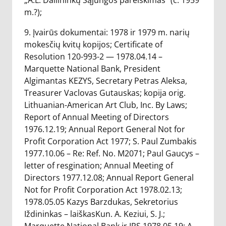
„A.L. Dailininkų Sąjungos pareiškimas“ (c. 1959
m.?);
9. Įvairūs dokumentai: 1978 ir 1979 m. narių
mokesčių kvitų kopijos; Certificate of
Resolution 120-993-2 — 1978.04.14 –
Marquette National Bank, President
Algimantas KEZYS, Secretary Petras Aleksa,
Treasurer Vaclovas Gutauskas; kopija orig.
Lithuanian-American Art Club, Inc. By Laws;
Report of Annual Meeting of Directors
1976.12.19; Annual Report General Not for
Profit Corporation Act 1977; S. Paul Zumbakis
1977.10.06 – Re: Ref. No. M2071; Paul Gaucys –
letter of resgination; Annual Meeting of
Directors 1977.12.08; Annual Report General
Not for Profit Corporation Act 1978.02.13;
1978.05.05 Kazys Barzdukas, Sekretorius
Iždininkas – laiškasKun. A. Keziui, S. J.;