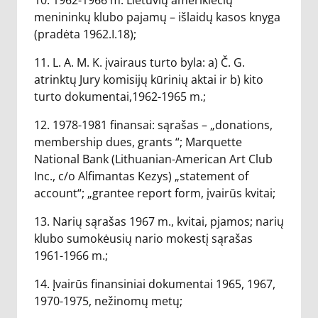
10. 1962-1966 m. Lietuvių amerikiečių
menininkų klubo pajamų – išlaidų kasos knyga
(pradėta 1962.I.18);
11. L. A. M. K. įvairaus turto byla: a) Č. G.
atrinktų Jury komisijų kūrinių aktai ir b) kito
turto dokumentai,1962-1965 m.;
12. 1978-1981 finansai: sąrašas – „donations,
membership dues, grants “; Marquette
National Bank (Lithuanian-American Art Club
Inc., c/o Alfimantas Kezys) „statement of
account“; „grantee report form, įvairūs kvitai;
13. Narių sąrašas 1967 m., kvitai, pjamos; narių
klubo sumokėusių nario mokestį sąrašas
1961-1966 m.;
14. Įvairūs finansiniai dokumentai 1965, 1967,
1970-1975, nežinomų metų;