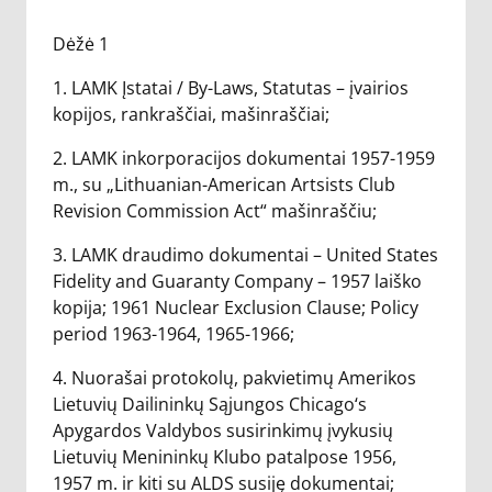
Dėžė 1
1. LAMK Įstatai / By-Laws, Statutas – įvairios
kopijos, rankraščiai, mašinraščiai;
2. LAMK inkorporacijos dokumentai 1957-1959
m., su „Lithuanian-American Artsists Club
Revision Commission Act“ mašinraščiu;
3. LAMK draudimo dokumentai – United States
Fidelity and Guaranty Company – 1957 laiško
kopija; 1961 Nuclear Exclusion Clause; Policy
period 1963-1964, 1965-1966;
4. Nuorašai protokolų, pakvietimų Amerikos
Lietuvių Dailininkų Sąjungos Chicago‘s
Apygardos Valdybos susirinkimų įvykusių
Lietuvių Menininkų Klubo patalpose 1956,
1957 m. ir kiti su ALDS susiję dokumentai;