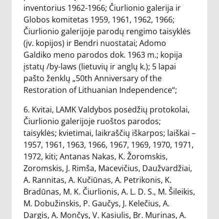
inventorius 1962-1966; Čiurlionio galerija ir
Globos komitetas 1959, 1961, 1962, 1966;
Čiurlionio galerijoje parodų rengimo taisyklės
(įv. kopijos) ir Bendri nuostatai; Adomo
Galdiko meno parodos dok. 1963 m.; kopija
įstatų /by-laws (lietuvių ir anglų k.); 5 lapai
pašto ženklų „50th Anniversary of the
Restoration of Lithuanian Independence“;
6. Kvitai, LAMK Valdybos posėdžių protokolai,
Čiurlionio galerijoje ruoštos parodos;
taisyklės; kvietimai, laikraščių iškarpos; laiškai –
1957, 1961, 1963, 1966, 1967, 1969, 1970, 1971,
1972, kiti; Antanas Nakas, K. Žoromskis,
Zoromskis, J. Rimša, Macevičius, Daužvardžiai,
A. Rannitas, A. Kučiūnas, A. Petrikonis, K.
Bradūnas, M. K. Čiurlionis, A. L. D. S., M. Šileikis,
M. Dobužinskis, P. Gaučys, J. Kelečius, A.
Dargis, A. Mončys, V. Kasiulis, Br. Murinas, A.