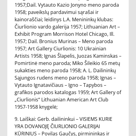
1957;Dail. Vytauto Kazio Jonyno meno paroda
1958; paveikslų pardavimui sąrašai ir
kainoraščiai; leidinys L.A. Menininkų klubas:
Čiurlionio vardo galerija 1957; Lithuanian Art –
Exhibit Program Morrison Hotel Chicago, Ill.
1957; Dail. Bronius Murinas – Meno paroda
1957; Art Gallery Ciurlionis: 10 Ukrainian
Artists 1958; Ignas Šlapelis, Juozas Kaminskas –
Pomirtinė meno paroda; Miko Šileikio 65 metų
sukakties meno paroda 1958; A. L. Dailininkų
Sąjungos rudens meno paroda 1958; Ignas –
Vytauto Ignatavičiaus – Igno – Tapybos –
grafikos parodos katalogas 1959; Art Gallery of
„Ciurlionis“ Lithuanian American Art Club
1957-1958 knygelė;
9. Laiškai: Gerb. dailininkui – VISIEMS KURIE
YRA DOVANOJĘ ČIURLIONIO GALERIJAI
KŪRINIUS – Povilas Gaučys, pirmininkas ir