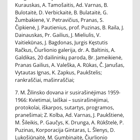
Kurauskas, A. Tamošaitis, Ad. Varnas, B.
Bulotaitė, D. Verbickaitė, B. Bulataitė, G.
Žumbakienė, V. Petravičius, Pranas, S.
Čipkienė, J. Pautienius, prof. Puzinas, B. Raila, J.
Dainauskas, Pr. Gailius, J. Mieliulis, V.
Vaitiekūnas, J. Bagdonas, Jurgis Kęstutis
Račkus, Čiurlionio galerija, dr. A. Baltinis, A.
Galdikas, 20 dailininkų paroda, Br. Jameikienė,
Pranas Gailius, A. Valeška, A. Rūkas, Č. Janušas,
Vytautas Ignas, K. Zapkus, Paukštelis;
rankraščiai, mašinraščiai;
7. M. Žilinsko dovana ir susirašinėjimas 1959-
1966: Kvietimai, laiškai – susirašinėjimai,
protokolai, iškarpos, sutartys, programos,
pranešimai; Z. Kolba, Ad. Varnas, J. Paukštienė,
M. Šileikis, P. Gaučys, K. Drunga, A. Rūkštelė, P.
Puzinas, Korporacija Gintaras, L. Šlenys, D.
Lukošiūnaitė, M. Gumbinaitė, Čiurlionio