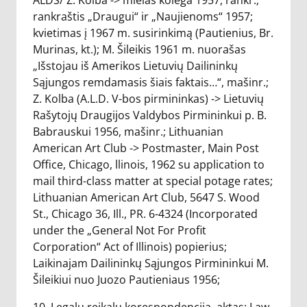
ALDS/ Z. Kolba -> mielas kolega 1957, rankr.;
rankraštis „Draugui“ ir „Naujienoms“ 1957;
kvietimas į 1967 m. susirinkimą (Pautienius, Br.
Murinas, kt.); M. Šileikis 1961 m. nuorašas
„Išstojau iš Amerikos Lietuvių Dailininkų
Sąjungos remdamasis šiais faktais…“, mašinr.;
Z. Kolba (A.L.D. V-bos pirmininkas) -> Lietuvių
Rašytojų Draugijos Valdybos Pirmininkui p. B.
Babrauskui 1956, mašinr.; Lithuanian
American Art Club -> Postmaster, Main Post
Office, Chicago, llinois, 1962 su application to
mail third-class matter at special potage rates;
Lithuanian American Art Club, 5647 S. Wood
St., Chicago 36, Ill., PR. 6-4324 (Incorporated
under the „General Not For Profit
Corporation“ Act of Illinois) popierius;
Laikinajam Dailininkų Sąjungos Pirmininkui M.
Šileikiui nuo Juozo Pautieniaus 1956;