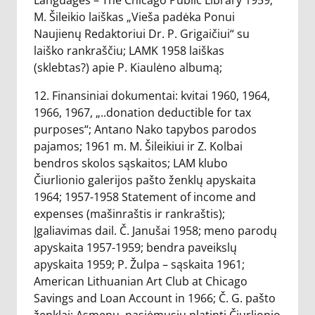
Languages – The Chicago Public Library 1959;
M. Šileikio laiškas „Vieša padėka Ponui
Naujienų Redaktoriui Dr. P. Grigaičiui“ su
laiško rankraščiu; LAMK 1958 laiškas
(sklebtas?) apie P. Kiaulėno albumą;
12. Finansiniai dokumentai: kvitai 1960, 1964,
1966, 1967, „..donation deductible for tax
purposes“; Antano Nako tapybos parodos
pajamos; 1961 m. M. Šileikiui ir Z. Kolbai
bendros skolos sąskaitos; LAM klubo
Čiurlionio galerijos pašto ženklų apyskaita
1964; 1957-1958 Statement of income and
expenses (mašinraštis ir rankraštis);
Įgaliavimas dail. Č. Janušai 1958; meno parodų
apyskaita 1957-1959; bendra paveikslų
apyskaita 1959; P. Žulpa – sąskaita 1961;
American Lithuanian Art Club at Chicago
Savings and Loan Account in 1966; Č. G. pašto