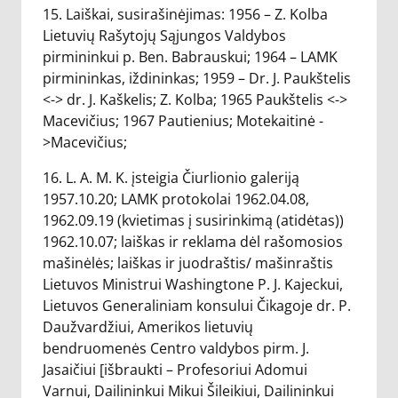
15. Laiškai, susirašinėjimas: 1956 – Z. Kolba
Lietuvių Rašytojų Sąjungos Valdybos
pirmininkui p. Ben. Babrauskui; 1964 – LAMK
pirmininkas, iždininkas; 1959 – Dr. J. Paukštelis
<-> dr. J. Kaškelis; Z. Kolba; 1965 Paukštelis <->
Macevičius; 1967 Pautienius; Motekaitinė -
>Macevičius;
16. L. A. M. K. įsteigia Čiurlionio galeriją
1957.10.20; LAMK protokolai 1962.04.08,
1962.09.19 (kvietimas į susirinkimą (atidėtas))
1962.10.07; laiškas ir reklama dėl rašomosios
mašinėlės; laiškas ir juodraštis/ mašinraštis
Lietuvos Ministrui Washingtone P. J. Kajeckui,
Lietuvos Generaliniam konsului Čikagoje dr. P.
Daužvardžiui, Amerikos lietuvių
bendruomenės Centro valdybos pirm. J.
Jasaičiui [išbraukti – Profesoriui Adomui
Varnui, Dailininkui Mikui Šileikiui, Dailininkui