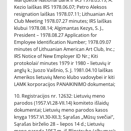
Marquette National Bank ir IRS 1978.05.19; A.
Kezio laiškas IRS 1978.06.07; Petro Aleksos
resignation laiškas 1978.07.11; Lithuanian Art
Club Meeting 1978.07.27 minutes; IRS laiškas
klubui 1978.08.14; Algimantas Kezys, S. J.,
President – 1978.08.27 Application for
Employee Identification Number; 1978.09.07
minutes of Lithuanian American Art Club, Inc.;
IRS Notice of New Employer ID Nr.; Kiti
protokolai/ minutes 1979 ir 1980 – lietuvių ir
anglų k.; Juozo Vaišnio, S. J. 1981.04.10 laiškas
Amerikos lietuvių Meno klubo vadovybei ir kiti
LAMK korporacijos PANAIKINIMO dokumentai;
10. Registracijos nr. 12632: Lietuvių meno
parodos (1957.VI.28-VII.14) komiteto išlaidų
dokumentai; Lietuvių meno parodos kasos
knyga 1957.VI.30-XII.3; Sąrašas „Mūsų svečiai“,
Sąrašas birželio 28 – liepos 14 d.; Lietuvių