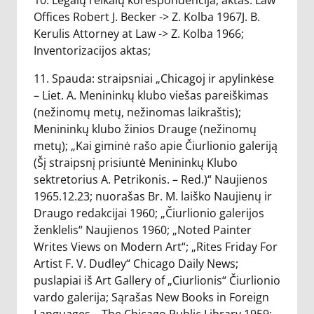
10. Legalų reikalų korespondencija, aktas: Law
Offices Robert J. Becker -> Z. Kolba 1967J. B.
Kerulis Attorney at Law -> Z. Kolba 1966;
Inventorizacijos aktas;
11. Spauda: straipsniai „Chicagoj ir apylinkėse
– Liet. A. Menininkų klubo viešas pareiškimas
(nežinomų metų, nežinomas laikraštis);
Menininkų klubo žinios Drauge (nežinomų
metų); „Kai giminė rašo apie Čiurlionio galeriją
(Šį straipsnį prisiuntė Menininkų Klubo
sektretorius A. Petrikonis. – Red.)“ Naujienos
1965.12.23; nuorašas Br. M. laiško Naujienų ir
Draugo redakcijai 1960; „Čiurlionio galerijos
ženklelis“ Naujienos 1960; „Noted Painter
Writes Views on Modern Art“; „Rites Friday For
Artist F. V. Dudley“ Chicago Daily News;
puslapiai iš Art Gallery of „Ciurlionis“ Čiurlionio
vardo galerija; Sąrašas New Books in Foreign