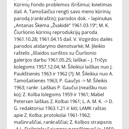
Kūrinių Fondo problemos išrišimui; kvietimas
dail. A. Tamošaičiui rengti savo meno kūrinių
parodą (rankraštis); parodos dok. – lapinukas
„Antanas Škėma „Žvakidė“ 1961.03.19“; M. K.
Čiurlionio kūrinių reprodukcijų paroda
1961.10.28; 1961.04.15 dail. V. Vizgirdos dailės
parodos atidarymo dienotvarkė; M. Įileikio
raštelis „Išlaidos surištos su Čiurlionio
galerijos darbu 1961.05.25; laiškai – J. Tričys
kolegoms 1957.12.04; M. Šileikiui laiškas nuo J.
Paukštienės 1963 ir 1962 (?); M. Šileikiui nuo A.
Tamošaitienės 1963; P. Gaučys -> M. Šileikis
1963; rankr. Laiškas P. Gaučui (neaišku nuo
ko); Z. Kolba lolegoms 1959 ir 1961; Mabel
Petersen laiškas Z. Kolbai 1961; L. A. M. K. -> D.
G. redaktoriui 1963.1.21 ir kiti; LAMK raštas
apie Z. Kolba; protokolai 1961-1962;
mašinraščiai, rankraščiai; Z. Kolbos straipsnis