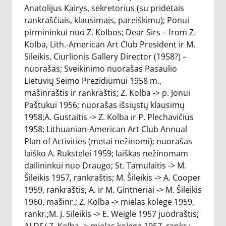
Anatolijus Kairys, sekretorius (su pridėtais
rankraščiais, klausimais, pareiškimu); Ponui
pirmininkui nuo Z. Kolbos; Dear Sirs – from Z.
Kolba, Lith.-American Art Club President ir M.
Sileikis, Ciurlionis Gallery Director (1958?) –
nuorašas; Sveikinimo nuorašas Pasaulio
Lietuvių Seimo Prezidiumui 1958 m.,
mašinraštis ir rankraštis; Z. Kolba -> p. Jonui
Paštukui 1956; nuorašas išsiųstų klausimų
1958;A. Gustaitis -> Z. Kolba ir P. Plechavičius
1958; Lithuanian-American Art Club Annual
Plan of Activities (metai nežinomi); nuorašas
laiško A. Rukstelei 1959; laiškas nežinomam
dailininkui nuo Draugo; St. Tamulaitis -> M.
Šileikis 1957, rankraštis; M. Šileikis -> A. Cooper
1959, rankraštis; A. ir M. Gintneriai -> M. Šileikis
1960, mašinr.; Z. Kolba -> mielas kolege 1959,
rankr.;M. J. Sileikis -> E. Weigle 1957 juodraštis;