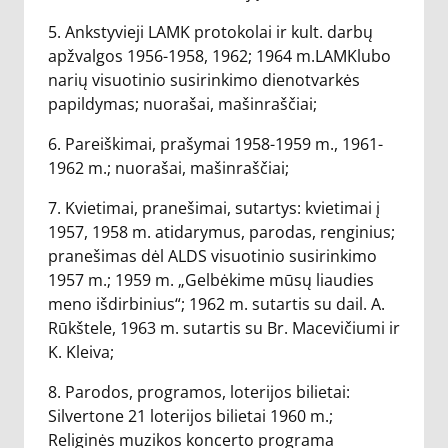
5. Ankstyvieji LAMK protokolai ir kult. darbų
apžvalgos 1956-1958, 1962; 1964 m.LAMKlubo
narių visuotinio susirinkimo dienotvarkės
papildymas; nuorašai, mašinraščiai;
6. Pareiškimai, prašymai 1958-1959 m., 1961-
1962 m.; nuorašai, mašinraščiai;
7. Kvietimai, pranešimai, sutartys: kvietimai į
1957, 1958 m. atidarymus, parodas, renginius;
pranešimas dėl ALDS visuotinio susirinkimo
1957 m.; 1959 m. „Gelbėkime mūsų liaudies
meno išdirbinius“; 1962 m. sutartis su dail. A.
Rūkštele, 1963 m. sutartis su Br. Macevičiumi ir
K. Kleiva;
8. Parodos, programos, loterijos bilietai:
Silvertone 21 loterijos bilietai 1960 m.;
Religinės muzikos koncerto programa