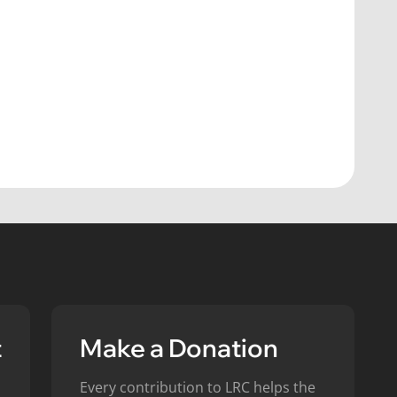
t
Make a Donation
Every contribution to LRC helps the