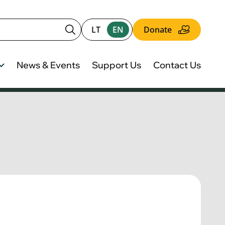
LT
EN
Donate
News & Events
Support Us
Contact Us