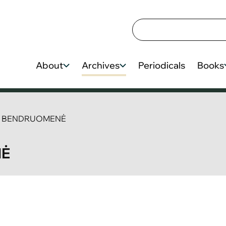
About
Archives
Periodicals
Books
IŲ BENDRUOMENĖ
NĖ