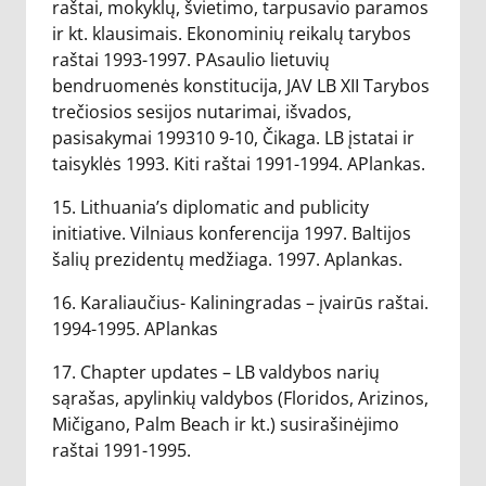
raštai, mokyklų, švietimo, tarpusavio paramos
ir kt. klausimais. Ekonominių reikalų tarybos
raštai 1993-1997. PAsaulio lietuvių
bendruomenės konstitucija, JAV LB XII Tarybos
trečiosios sesijos nutarimai, išvados,
pasisakymai 199310 9-10, Čikaga. LB įstatai ir
taisyklės 1993. Kiti raštai 1991-1994. APlankas.
15. Lithuania’s diplomatic and publicity
initiative. Vilniaus konferencija 1997. Baltijos
šalių prezidentų medžiaga. 1997. Aplankas.
16. Karaliaučius- Kaliningradas – įvairūs raštai.
1994-1995. APlankas
17. Chapter updates – LB valdybos narių
sąrašas, apylinkių valdybos (Floridos, Arizinos,
Mičigano, Palm Beach ir kt.) susirašinėjimo
raštai 1991-1995.