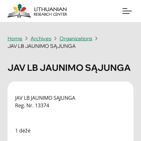
Home
Archives
Organizations
JAV LB JAUNIMO SĄJUNGA
About
Archives
JAV LB JAUNIMO SĄJUNGA
Periodicals
Books
JAV LB JAUNIMO SĄJUNGA
Reg. Nr. 13374
News & Events
Support Us
1 dėžė
Contact Us