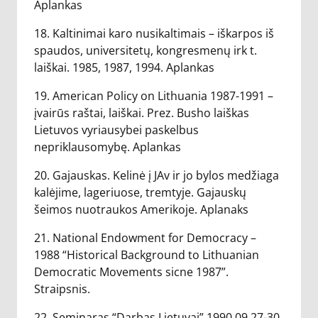
Aplankas
18. Kaltinimai karo nusikaltimais – iškarpos iš
spaudos, universitetų, kongresmenų irk t.
laiškai. 1985, 1987, 1994. Aplankas
19. American Policy on Lithuania 1987-1991 –
įvairūs raštai, laiškai. Prez. Busho laiškas
Lietuvos vyriausybei paskelbus
nepriklausomybę. Aplankas
20. Gajauskas. Kelinė į JAv ir jo bylos medžiaga
kalėjime, lageriuose, tremtyje. Gajauskų
šeimos nuotraukos Amerikoje. Aplanaks
21. National Endowment for Democracy –
1988 “Historical Background to Lithuanian
Democratic Movements sicne 1987”.
Straipsnis.
22. Seminaras “Darbas Lietuvai” 1990 09 27-30.