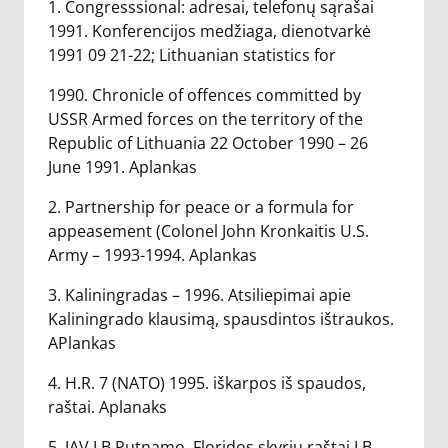
1. Congresssional: adresai, telefonų sąrašai
1991. Konferencijos medžiaga, dienotvarkė
1991 09 21-22; Lithuanian statistics for
1990. Chronicle of offences committed by
USSR Armed forces on the territory of the
Republic of Lithuania 22 October 1990 – 26
June 1991. Aplankas
2. Partnership for peace or a formula for
appeasement (Colonel John Kronkaitis U.S.
Army – 1993-1994. Aplankas
3. Kaliningradas – 1996. Atsiliepimai apie
Kaliningrado klausimą, spausdintos ištraukos.
APlankas
4. H.R. 7 (NATO) 1995. iškarpos iš spaudos,
raštai. Aplanaks
5. JAV LB Putnamo, Floridos skyrių raštai LB