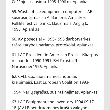
Čečėnjos klausimu 1995-1996 m. Aplankas
59. Wash. office equipment computers. LAB
susirašinėjimas su A. Banionis Amerikos
Folklife festivalio ir kt. klausimais. Anglų k.
1995. Aplankas
60. KV posėdžiai – 1995-1996 darbotvarkės,
raštai tarybos nariams, protokolai. Aplankas
61. LAC President in American Press – iškarpos
ir spaudos 1990-1991. BALF raštai R.
Narušienėi 1996. Aplankas
62. C+EE Coalition memorandumai,
kreipimaisi. East European Coalition 1993-
1994. Narių sąrašas, susirašinėjimas. Aplankas
63. LAC Equipment and inventory 1994 09 17-
18. JAV LB bendruomenės krašto valdybos