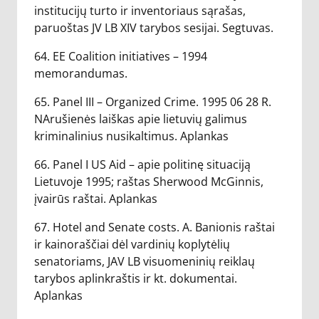
institucijų turto ir inventoriaus sąrašas,
paruoštas JV LB XIV tarybos sesijai. Segtuvas.
64. EE Coalition initiatives – 1994
memorandumas.
65. Panel III – Organized Crime. 1995 06 28 R.
NArušienės laiškas apie lietuvių galimus
kriminalinius nusikaltimus. Aplankas
66. Panel I US Aid – apie politinę situaciją
Lietuvoje 1995; raštas Sherwood McGinnis,
įvairūs raštai. Aplankas
67. Hotel and Senate costs. A. Banionis raštai
ir kainoraščiai dėl vardinių koplytėlių
senatoriams, JAV LB visuomeninių reiklaų
tarybos aplinkraštis ir kt. dokumentai.
Aplankas