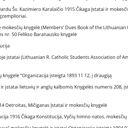
ardu Šv. Kazimiero Karalaičio 1915 Čikaga Įstatai ir mokesči
gzemplioriai.
oje mokesčių knygelė (Members’ Dues Book of the Lithuanian
ės nr. 50 Felikso Baranausko knygelė
ucija
koje įstatai (Lithuanian R. Catholic Students Association of
knygelė “Organizacija įsteigta 1893 11 12, į draugiją
r įstatai lietuvių ir anglų kalbomis Knygelės numeris 208, įsta
14 Detroitas, Mičiganas Įstatai ir mokesčių knygelė
ucija 1916 Čikaga Konstitucija, Vyčių himno natos, mokesčių