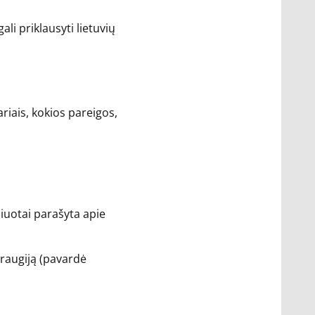
i priklausyti lietuvių
ariais, kokios pareigos,
liuotai parašyta apie
draugiją (pavardė