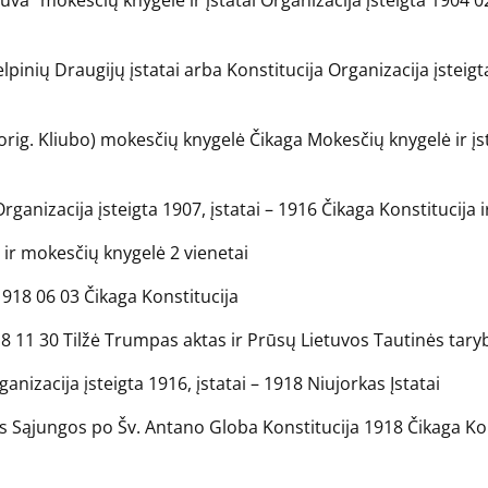
a” mokesčių knygelė ir įstatai Organizacija įsteigta 1904 02 
pinių Draugijų įstatai arba Konstitucija Organizacija įsteigta
(orig. Kliubo) mokesčių knygelė Čikaga Mokesčių knygelė ir į
ganizacija įsteigta 1907, įstatai – 1916 Čikaga Konstitucija
 ir mokesčių knygelė 2 vienetai
1918 06 03 Čikaga Konstitucija
8 11 30 Tilžė Trumpas aktas ir Prūsų Lietuvos Tautinės tary
izacija įsteigta 1916, įstatai – 1918 Niujorkas Įstatai
s Sąjungos po Šv. Antano Globa Konstitucija 1918 Čikaga Kon