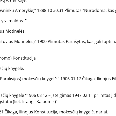
nkų Amerikoje.
uwninku Amerykie)” 1888 10 30,31 Plimutas “Nurodoma, kas gal
a yra maldos. ”
ius Motinėlės.
ietuvius Motinėlės)” 1900 Plimutas Parašytas, kas gali tapti n
romo) Konstitucija
sčių knygelė.
 Parakvijos) mokesčių knygelė ” 1906 01 17 Čikaga, Ilinojus Ei
sčių knygelė “1906 08 12 – įsteigimas 1947 02 11 priimtas į 
tatai (liet. Ir angl. Kalbomis)”
 Čikaga, Ilinojus Konstitucija, mokesčių knygelė, nariai.