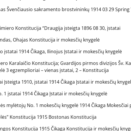
s Švenčiausio sakramento brostvininkų 1914 03 29 Spring Va
iero Konstitucija “Draugija įsteigta 1896 08 30, įstatai
endas, Ohajas Konstitucija ir mokesčių knygelė
 įstatai 1914 Čikaga, Ilinojus Įstatai ir mokesčių knygelė
ero Karalaičio Konstitucija; Gvardijos pirmos divizijos Šv. K
lė 3 egzemplioriai – vienas įstatai, 2 – Konstitucija
ai Įsteigta 1910, įstatai 1914 Čikaga Įstatai ir mokesčių knyge
1 įstatai 1914 Čikaga Įstatai ir mokesčių knygelė
ės mylėtojų No. 1 mokesčių knygelė 1914 Čikaga Mokesčiai p
lės” Konstitucija 1915 Bostonas Konstitucija
ngos Konstitucija 1915 Čikaga Konstitucija ir mokesčių knyg