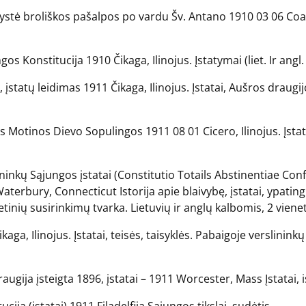
ystė broliškos pašalpos po vardu Šv. Antano 1910 03 06 Coal 
s Konstitucija 1910 Čikaga, Ilinojus. Įstatymai (liet. Ir angl
, įstatų leidimas 1911 Čikaga, Ilinojus. Įstatai, Aušros draug
Motinos Dievo Sopulingos 1911 08 01 Cicero, Ilinojus. Įstata
ninkų Sąjungos įstatai (Constitutio Totails Abstinentiae Con
rbury, Connecticut Istorija apie blaivybę, įstatai, ypatingi
tinių susirinkimų tvarka. Lietuvių ir anglų kalbomis, 2 vienet
kaga, Ilinojus. Įstatai, teisės, taisyklės. Pabaigoje verslini
raugija įsteigta 1896, įstatai – 1911 Worcester, Mass Įstatai, 