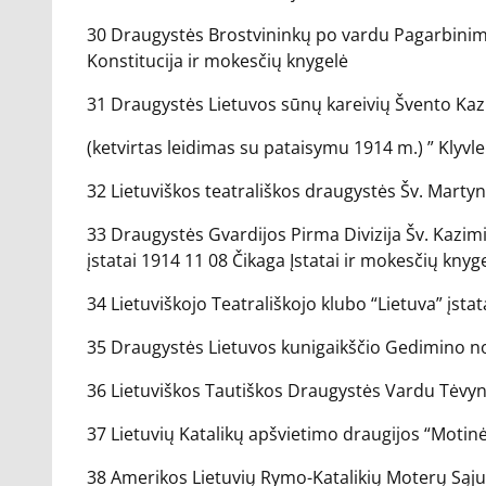
30 Draugystės Brostvininkų po vardu Pagarbinima
Konstitucija ir mokesčių knygelė
31 Draugystės Lietuvos sūnų kareivių Švento Kazim
(ketvirtas leidimas su pataisymu 1914 m.) ” Klyvl
32 Lietuviškos teatrališkos draugystės Šv. Martyno
33 Draugystės Gvardijos Pirma Divizija Šv. Kazimi
įstatai 1914 11 08 Čikaga Įstatai ir mokesčių knyge
34 Lietuviškojo Teatrališkojo klubo “Lietuva” įstat
35 Draugystės Lietuvos kunigaikščio Gedimino no. 
36 Lietuviškos Tautiškos Draugystės Vardu Tėvyn
37 Lietuvių Katalikų apšvietimo draugijos “Motinė
38 Amerikos Lietuvių Rymo-Katalikių Moterų Sąju