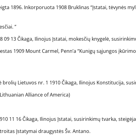
steigta 1896. Inkorporuota 1908 Bruklinas “Įstatai, tėvynės my
sčiai. ”
 09 13 Čikaga, Ilinojus Įstatai, mokesčių knygelė, susirinkim
estas 1909 Mount Carmel, Penn’a “Kunigų sąjungos įkūrimo
rolių Lietuvos nr. 1 1910 Čikaga, Ilinojus Konstitucija, susi
(Lithuanian Alliance of America)
0 11 16 Čikaga, Ilinojus Įstatai, susirinkimų tvarka, steigėja
troitas Įstatymai draugystės Šv. Antano.