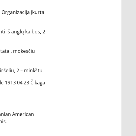
 Organizacija įkurta
ti iš anglų kalbos, 2
statai, mokesčių
ršeliu, 2 – minkštu.
lė 1913 04 23 Čikaga
huanian American
mis.