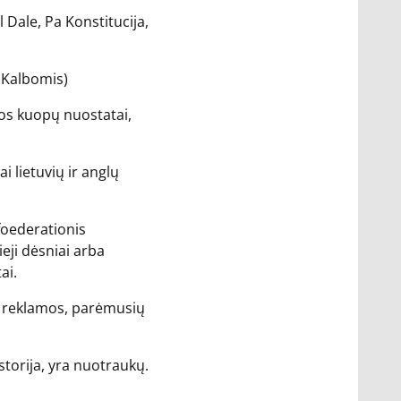
Dale, Pa Konstitucija,
. Kalbomis)
ijos kuopų nuostatai,
i lietuvių ir anglų
foederationis
eji dėsniai arba
ai.
nkų reklamos, parėmusių
istorija, yra nuotraukų.