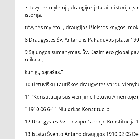
7 Tėvynės mylėtojų draugijos įstatai ir istorija Į
istorija,
tėvynės mylėtojų draugijos išleistos knygos, moke
8 Draugystės Šv. Antano iš PaPaduvos įstatai 1908
9 Sąjungos sumanymas. Šv. Kazimiero globai pav
reikalai,
kunigų sąrašas.”
10 Lietuviškų Tautiškos draugystės vardu Vienybė b
11 “Konstitucija susivienijimo lietuvių Amerikoje 
” 1910 06 6-11 Niujorkas Konstitucija,
12 Draugystės Šv. Juozapo Globėjo Konstitucija 191
13 Įstatai Švento Antano draugijos 1910 02 05 De