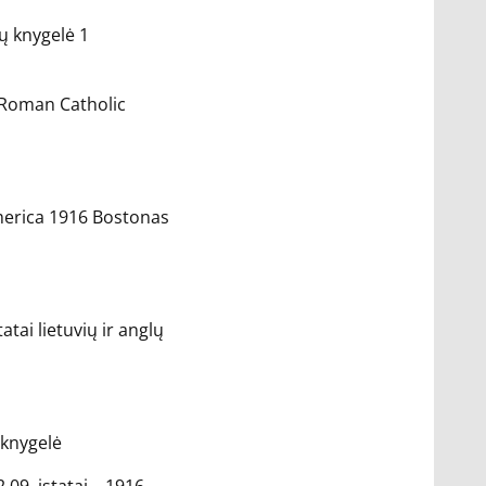
ų knygelė 1
 Roman Catholic
 America 1916 Bostonas
tai lietuvių ir anglų
 knygelė