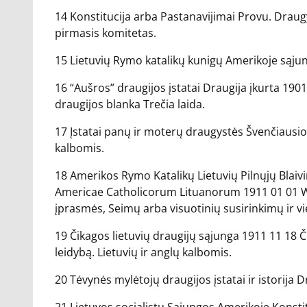
14 Konstitucija arba Pastanavijimai Provu. Draug
pirmasis komitetas.
15 Lietuvių Rymo katalikų kunigų Amerikoje sąjungo
16 “Aušros” draugijos įstatai Draugija įkurta 1901
draugijos blanka Trečia laida.
17 Įstatai panų ir moterų draugystės Švenčiausios 
kalbomis.
18 Amerikos Rymo Katalikų Lietuvių Pilnųjų Blaivi
Americae Catholicorum Lituanorum 1911 01 01 Wate
įprasmės, Seimų arba visuotinių susirinkimų ir vie
19 Čikagos lietuvių draugijų sąjunga 1911 11 18 Či
leidybą. Lietuvių ir anglų kalbomis.
20 Tėvynės mylėtojų draugijos įstatai ir istorija D