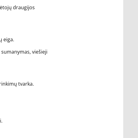
lėtojų draugijos
ų eiga.
 sumanymas, viešieji
rinkimų tvarka.
i.