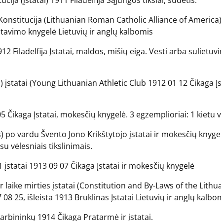
ija (įstatai) 1911 Filadelfija Sąjungos tikslai, sudėtis.
Konstitucija (Lithuanian Roman Catholic Alliance of America)
vitavimo knygelė Lietuvių ir anglų kalbomis
2 Filadelfija Įstatai, maldos, mišių eiga. Vesti arba sulietuvin
) įstatai (Young Lithuanian Athletic Club 1912 01 12 Čikaga Į
 Čikaga Įstatai, mokesčių knygelė. 3 egzemplioriai: 1 kietu vi
) po vardu Švento Jono Krikštytojo įstatai ir mokesčių knyge
su vėlesniais tikslinimais.
 įstatai 1913 09 07 Čikaga Įstatai ir mokesčių knygelė
r laike mirties įstatai (Constitution and By-Laws of the Lit
 08 25, išleista 1913 Bruklinas Įstatai Lietuvių ir anglų kalbo
rbininkų 1914 Čikaga Pratarmė ir įstatai.