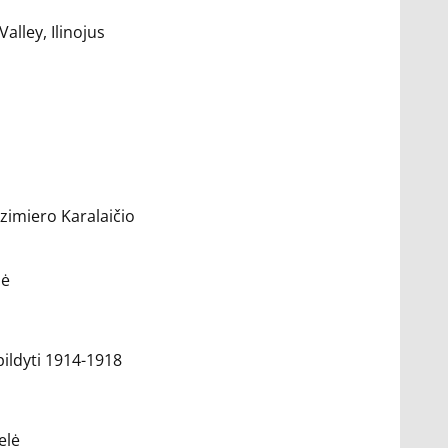
lley, Ilinojus
azimiero Karalaičio
lė
ildyti 1914-1918
elė