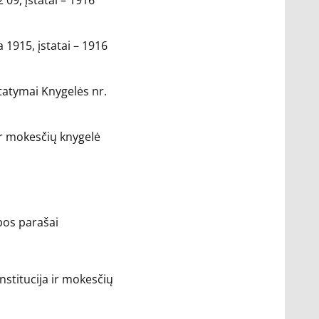
09, įstatai – 1916
 1915, įstatai – 1916
statymai Knygelės nr.
 ir mokesčių knygelė
bos parašai
stitucija ir mokesčių