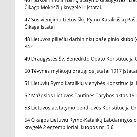
46 Paskolinimo ir namų statymo draugystės “Lietuv
Čikaga Mokesčių knygelė ir įstatai.
47 Susivienijimo Lietuviškų Rymo-Katalikiškų Pašel
Čikaga Įstatai
48 Lietuvos piliečių darbininkų pašelpinio klubo 
842
49 Draugystės Šv. Benedikto Opato Konstitucija Or
50 Tėvynės mylėtojų draugijos įstatai 1917 Įstatai
51 Lietuvių Rymo katalikių vienybės Konstitucija 
52 Mažosios Lietuvos Tautinės Tarybos aktas 191
53 Lietuvos atstatymo bendrovės Konstitucija Organ
54 Čikagos Lietuvių Rymo-Katalikų Labdaringosio
knygelė 2 egzemplioriai: kuopos nr. 3,6