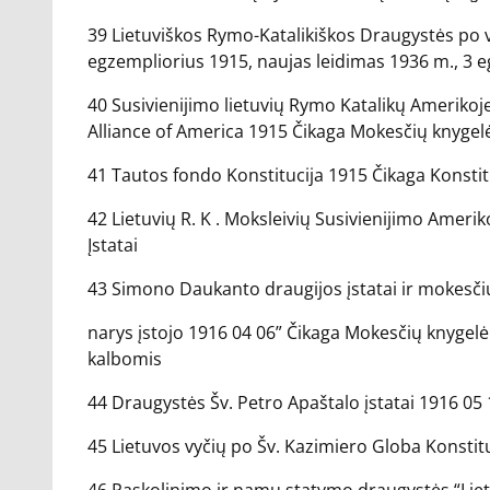
39 Lietuviškos Rymo-Katalikiškos Draugystės po v
egzempliorius 1915, naujas leidimas 1936 m., 3 e
40 Susivienijimo lietuvių Rymo Katalikų Amerik
Alliance of America 1915 Čikaga Mokesčių knygel
41 Tautos fondo Konstitucija 1915 Čikaga Konstit
42 Lietuvių R. K . Moksleivių Susivienijimo Ameri
Įstatai
43 Simono Daukanto draugijos įstatai ir mokesčių 
narys įstojo 1916 04 06” Čikaga Mokesčių knygelė i
kalbomis
44 Draugystės Šv. Petro Apaštalo įstatai 1916 05 
45 Lietuvos vyčių po Šv. Kazimiero Globa Konstit