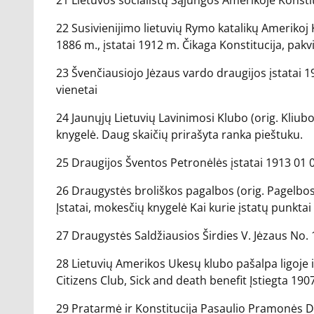
21 Lietuvos socialistų Sąjungos Amerikoje Konstituc
22 Susivienijimo lietuvių Rymo katalikų Amerikoj 
1886 m., įstatai 1912 m. Čikaga Konstitucija, pak
23 Švenčiausiojo Jėzaus vardo draugijos įstatai 191
vienetai
24 Jaunųjų Lietuvių Lavinimosi Klubo (orig. Kliubo
knygelė. Daug skaičių prirašyta ranka pieštuku.
25 Draugijos Šventos Petronėlės įstatai 1913 01 05
26 Draugystės broliškos pagalbos (orig. Pagelbos
Įstatai, mokesčių knygelė Kai kurie įstatų punktai 
27 Draugystės Saldžiausios Širdies V. Jėzaus No. 1
28 Lietuvių Amerikos Ukesų klubo pašalpa ligoje i
Citizens Club, Sick and death benefit Įstiegta 1907
29 Pratarmė ir Konstitucija Pasaulio Pramonės Da