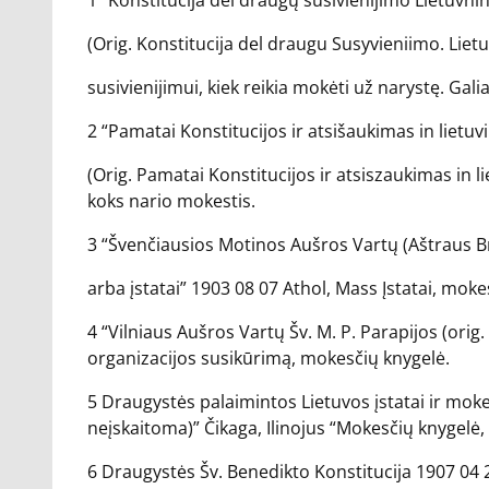
1 “Konstitucija dėl draugų susivienijimo Lietuvni
(Orig. Konstitucija del draugu Susyvieniimo. Liet
susivienijimui, kiek reikia mokėti už narystę. Gali
2 “Pamatai Konstitucijos ir atsišaukimas in lietuv
(Orig. Pamatai Konstitucijos ir atsiszaukimas in l
koks nario mokestis.
3 “Švenčiausios Motinos Aušros Vartų (Aštraus B
arba įstatai” 1903 08 07 Athol, Mass Įstatai, moke
4 “Vilniaus Aušros Vartų Šv. M. P. Parapijos (orig.
organizacijos susikūrimą, mokesčių knygelė.
5 Draugystės palaimintos Lietuvos įstatai ir moke
neįskaitoma)” Čikaga, Ilinojus “Mokesčių knygelė, įs
6 Draugystės Šv. Benedikto Konstitucija 1907 04 21