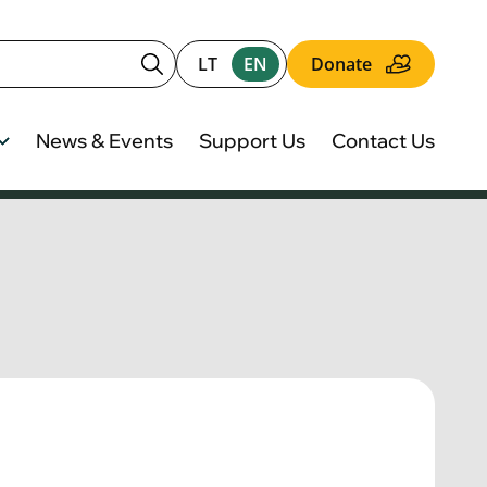
LT
EN
Donate
News & Events
Support Us
Contact Us