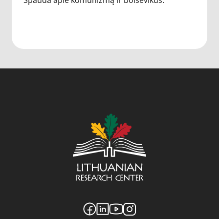
Spauda apie komunizmą ir bolševikus.