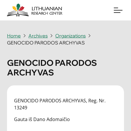
Home
Archives
Organizations
GENOCIDO PARODOS ARCHYVAS
About
Archives
GENOCIDO PARODOS
ARCHYVAS
Periodicals
Books
News & Events
GENOCIDO PARODOS ARCHYVAS, Reg. Nr.
13249
Support Us
Gauta iš Dano Adomaičio
Contact Us