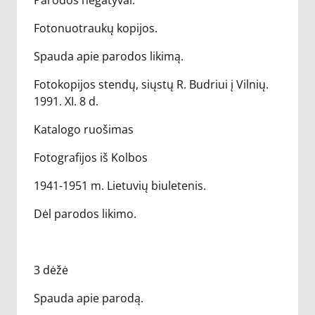
Parodos negatyvai.
Fotonuotraukų kopijos.
Spauda apie parodos likimą.
Fotokopijos stendų, siųstų R. Budriui į Vilnių.
1991. XI. 8 d.
Katalogo ruošimas
Fotografijos iš Kolbos
1941-1951 m. Lietuvių biuletenis.
Dėl parodos likimo.
3 dėžė
Spauda apie parodą.