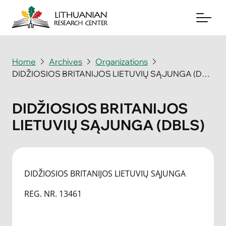
Home
Archives
Organizations
DIDŽIOSIOS BRITANIJOS LIETUVIŲ SĄJUNGA (DBLS)
About
Archives
DIDŽIOSIOS BRITANIJOS
LIETUVIŲ SĄJUNGA (DBLS)
Periodicals
Books
News & Events
DIDŽIOSIOS BRITANIJOS LIETUVIŲ SĄJUNGA
REG. NR. 13461
Support Us
Contact Us