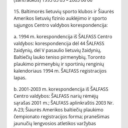
(santraukos) 1993 03 05 – 2003 06 06
15. Baltimorės lietuvių sporto klubos ir Šiaurės
Amerikos lietuvių fizinio auklėjimo ir sporto
sąjungos Centro valdybos korespondencija:
a. 1994 m. korespondencija iš ŠALFASS Centro
valdybos: korespondencija dėl 44 ŠALFASS
žaidynių, dėl V pasaulio lietuvių žaidynių,
Baltiečių lauko teniso pirmenybių, Toronto
plaukimo pirmenybių ir sportinių renginių
kalendoriaus 1994 m. ŠALFASS registracijos
lapas.
b. 2001-2003 m. korespondencija iš ŠALFASS
Centro valdybos: ŠALFASS narių rėmėjų
sąrašas 2001 m.; ŠALFASS aplinkraštis 2003 Nr.
A-23; Šiaurės Amerikos baltiečių plaukimo
čempionato registracijos forma; pranešimas
jaunučių lengvosios atletikos varžybas