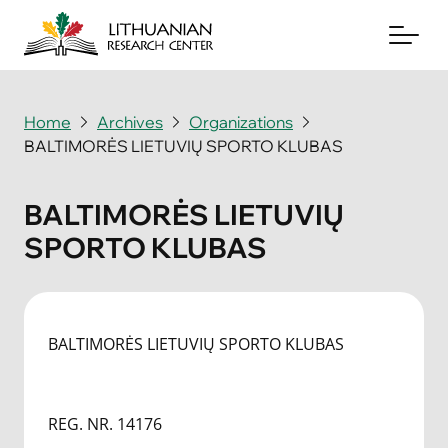
Home
Archives
Organizations
BALTIMORĖS LIETUVIŲ SPORTO KLUBAS
About
Archives
BALTIMORĖS LIETUVIŲ
SPORTO KLUBAS
Periodicals
Books
News & Events
BALTIMORĖS LIETUVIŲ SPORTO KLUBAS
Support Us
REG. NR. 14176
Contact Us