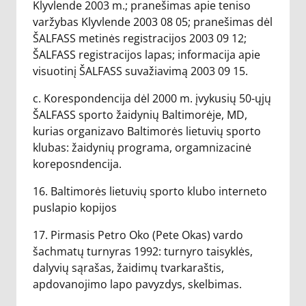
Klyvlende 2003 m.; pranešimas apie teniso
varžybas Klyvlende 2003 08 05; pranešimas dėl
ŠALFASS metinės registracijos 2003 09 12;
ŠALFASS registracijos lapas; informacija apie
visuotinį ŠALFASS suvažiavimą 2003 09 15.
c. Korespondencija dėl 2000 m. įvykusių 50-ųjų
ŠALFASS sporto žaidynių Baltimorėje, MD,
kurias organizavo Baltimorės lietuvių sporto
klubas: žaidynių programa, orgamnizacinė
koreposndencija.
16. Baltimorės lietuvių sporto klubo interneto
puslapio kopijos
17. Pirmasis Petro Oko (Pete Okas) vardo
šachmatų turnyras 1992: turnyro taisyklės,
dalyvių sąrašas, žaidimų tvarkaraštis,
apdovanojimo lapo pavyzdys, skelbimas.