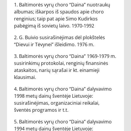
1. Baltimorės vyrų choro “Daina” nuotraukų
albumas; iškarpos iš spaudos apie choro
renginius; taip pat apie Simo Kudirkos
pabėgimą iš sovietų laivo. 1970-1992
2. G. Buivio susirašinėjimas dėl plokštelės
“Dievui ir Tėvynei” išleidimo. 1976 m.
3. Baltimorės vyrų choro “Daina” 1969-1979 m.
susirinkimų protokolai, renginių finansinės
ataskaitos, narių sąrašai ir kt. einamieji
klausimai.
4. Baltimorės vyrų choro “Daina” dalyvavimo
1998 metų dainų šventėje Lietuvoje:
susirašinėjimas, organizaciniai reikalai,
šventės programos ir t.t.
5. Baltimorės vyrų choro “Daina” dalyvavimo
1994 metų dainų šventėje Lietuvoje: