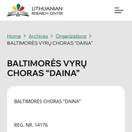
Home
Archives
Organizations
BALTIMORĖS VYRŲ CHORAS “DAINA”
About
Archives
BALTIMORĖS VYRŲ
CHORAS “DAINA”
Periodicals
Books
News & Events
BALTIMORĖS CHORAS “DAINA”
Support Us
REG. NR. 14176
Contact Us