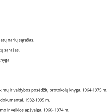
metų narių sąrašas.
tų sąrašas.
knyga.
rinkimų ir valdybos posėdžių protokolų knyga. 1964-1975 m.
dų dokumentai. 1982-1995 m.
gimo ir veiklos apžvalga. 1960- 1974 m.