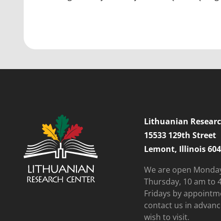
Lithuanian Researc
15533 129th Street
Lemont, Illinois 60
We are open Monda
Thursday, 10 am to 
Fridays by appointm
contact us in advanc
wish to visit.