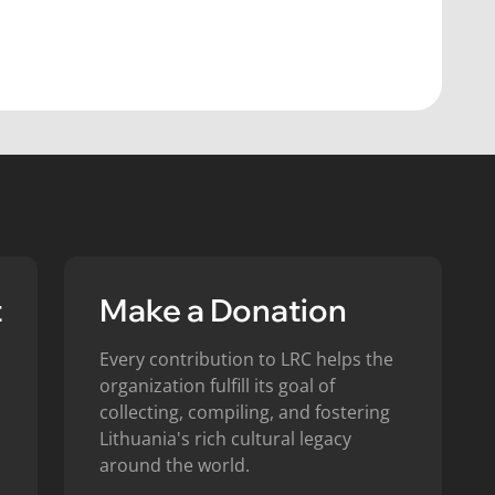
t
Make a Donation
Every contribution to LRC helps the
organization fulfill its goal of
collecting, compiling, and fostering
Lithuania's rich cultural legacy
around the world.