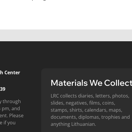
h Center
Materials We Collec
439
LRC collects diaries, letters, photos,
y through
slides, negatives, films, coins,
4 pm, and
stamps, shirts, calendars, maps,
ent. Please
documents, diplomas, trophies and
e if you
anything Lithuanian.