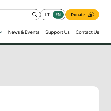
LT
EN
Donate
News & Events
Support Us
Contact Us