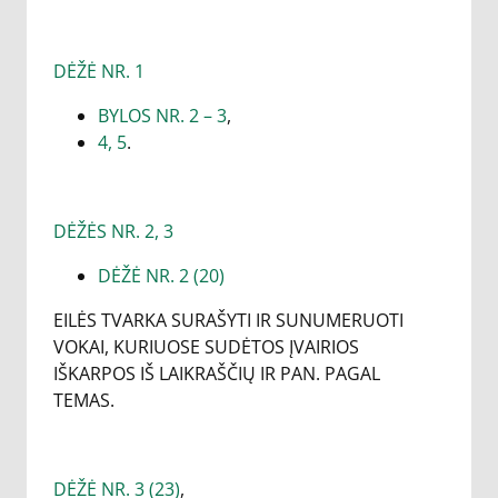
DĖŽĖ NR. 1
BYLOS NR. 2 – 3
,
4, 5
.
DĖŽĖS NR. 2, 3
DĖŽĖ NR. 2 (20)
EILĖS TVARKA SURAŠYTI IR SUNUMERUOTI
VOKAI, KURIUOSE SUDĖTOS ĮVAIRIOS
IŠKARPOS IŠ LAIKRAŠČIŲ IR PAN. PAGAL
TEMAS.
DĖŽĖ NR. 3 (23)
,