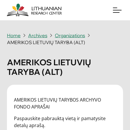
Home
Archives
Organizations
AMERIKOS LIETUVIŲ TARYBA (ALT)
About
Archives
AMERIKOS LIETUVIŲ
TARYBA (ALT)
Periodicals
Books
News & Events
AMERIKOS LIETUVIŲ TARYBOS ARCHYVO
FONDO APRAŠAI
Support Us
Paspauskite pabrauktą vietą ir pamatysite
detalų aprašą.
Contact Us