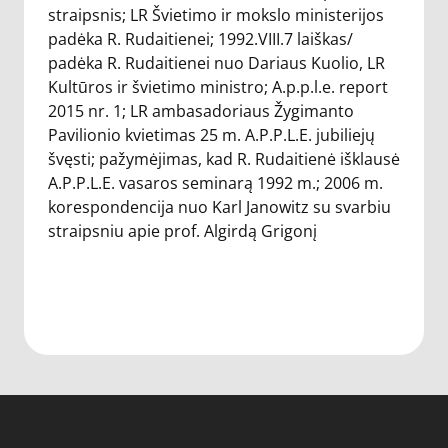
straipsnis; LR Švietimo ir mokslo ministerijos
padėka R. Rudaitienei; 1992.VIII.7 laiškas/
padėka R. Rudaitienei nuo Dariaus Kuolio, LR
Kultūros ir švietimo ministro; A.p.p.l.e. report
2015 nr. 1; LR ambasadoriaus Žygimanto
Pavilionio kvietimas 25 m. A.P.P.L.E. jubiliejų
švęsti; pažymėjimas, kad R. Rudaitienė išklausė
A.P.P.L.E. vasaros seminarą 1992 m.; 2006 m.
korespondencija nuo Karl Janowitz su svarbiu
straipsniu apie prof. Algirdą Grigonį