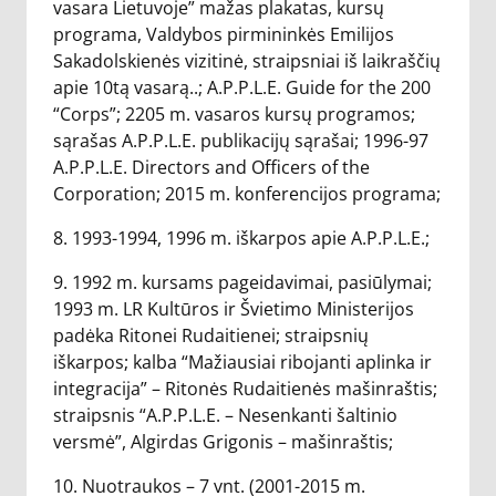
vasara Lietuvoje” mažas plakatas, kursų
programa, Valdybos pirmininkės Emilijos
Sakadolskienės vizitinė, straipsniai iš laikraščių
apie 10tą vasarą..; A.P.P.L.E. Guide for the 200
“Corps”; 2205 m. vasaros kursų programos;
sąrašas A.P.P.L.E. publikacijų sąrašai; 1996-97
A.P.P.L.E. Directors and Officers of the
Corporation; 2015 m. konferencijos programa;
8. 1993-1994, 1996 m. iškarpos apie A.P.P.L.E.;
9. 1992 m. kursams pageidavimai, pasiūlymai;
1993 m. LR Kultūros ir Švietimo Ministerijos
padėka Ritonei Rudaitienei; straipsnių
iškarpos; kalba “Mažiausiai ribojanti aplinka ir
integracija” – Ritonės Rudaitienės mašinraštis;
straipsnis “A.P.P.L.E. – Nesenkanti šaltinio
versmė”, Algirdas Grigonis – mašinraštis;
10. Nuotraukos – 7 vnt. (2001-2015 m.