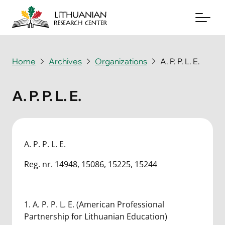
Home
Archives
Organizations
A. P. P. L. E.
About
A. P. P. L. E.
Archives
Periodicals
A. P. P. L. E.
Books
Reg. nr. 14948, 15086, 15225, 15244
News & Events
Support Us
1. A. P. P. L. E. (American Professional
Partnership for Lithuanian Education)
Contact Us