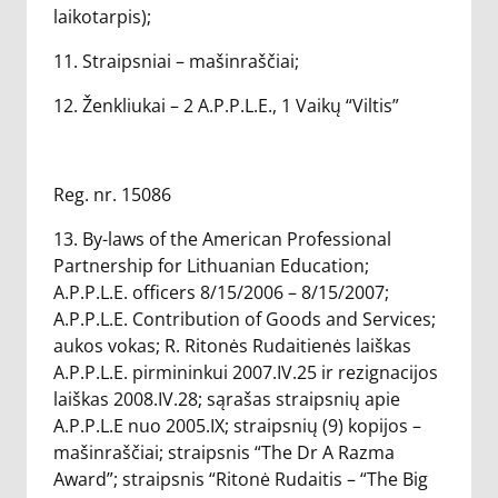
laikotarpis);
11. Straipsniai – mašinraščiai;
12. Ženkliukai – 2 A.P.P.L.E., 1 Vaikų “Viltis”
Reg. nr. 15086
13. By-laws of the American Professional
Partnership for Lithuanian Education;
A.P.P.L.E. officers 8/15/2006 – 8/15/2007;
A.P.P.L.E. Contribution of Goods and Services;
aukos vokas; R. Ritonės Rudaitienės laiškas
A.P.P.L.E. pirmininkui 2007.IV.25 ir rezignacijos
laiškas 2008.IV.28; sąrašas straipsnių apie
A.P.P.L.E nuo 2005.IX; straipsnių (9) kopijos –
mašinraščiai; straipsnis “The Dr A Razma
Award”; straipsnis “Ritonė Rudaitis – “The Big