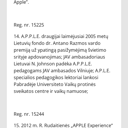
Apple”.
Reg. nr. 15225
14. A.P.P.L.E. draugijai laimėjusiai 2005 metų
Lietuvių fondo dr. Antano Razmos vardo
premiją už ypatingą pasižymėjimą švietimo
srityje apdovanojimas; JAV ambasadoriaus
Lietuvai N. Johnson padėka A.P.P.L.E.
pedagogams JAV ambasados Vilniuje; A.P.L.E.
specialios pedagogikos lektoriai lankosi
Pabradėje Universiteto Vaikų protinės
sveikatos centre ir vaikų namuose;
Reg. nr. 15244
15. 2012 m. R. Rudaitienės „APPLE Experience“