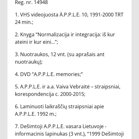
Reg. nr. 14948
1. VHS videojuosta Ä.P.P.L.E. 10, 1991-2000 TRT
24 min.;
2. Knyga “Normalizacija ir integracija: iš kur
ateini ir kur eini…”;
3. Nuotraukos, 12 vnt. (su aprašais ant
nuotraukų);
4. DVD “A.P.P.L.E. memories;”
5. A.P.P.L.E. ir a.a. Vaiva Vebraitė – straipsniai,
korespondencija c. 2000-2015;
6. Laminuoti laikraščių straipsniai apie
A.P.P.L.E. 1992 m.;
7. Dešimtoji A.P.P.L.E. vasara Lietuvoje -
informacinis lapinukas (3 vnt.), “1999 Dešimtoji